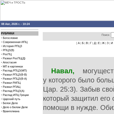
08 Авг, 2026 г. - 10:24
РУБРИКИ
Поиск
·
Богословие
·
Современная ИПЦ
[
А
|
Б
|
В
|
Г
|
Д
|
Е
|
Ж
|
З
|
И
·
История РПЦЗ
·
РПЦЗ(В)
·
РосПЦ
·
Развал РосПЦ(Д)
·
Апостасия
·
МП в картинках
Навал,
могуществе
·
Распад РПЦЗ(МП)
·
Развал РПЦЗ(В-В)
у которого было бол
·
Развал РПЦЗ(В-А)
·
Развал РИПЦ
·
Развал РПАЦ
Цар. 25:3). Забыв сво
·
Распад РПЦЗ(А)
·
Распад ИПЦ Греции
который защитил его 
·
Царский путь
·
Белое Дело
помощи в нужде. Оби
·
Дело о Белом Деле
·
Врангелиана