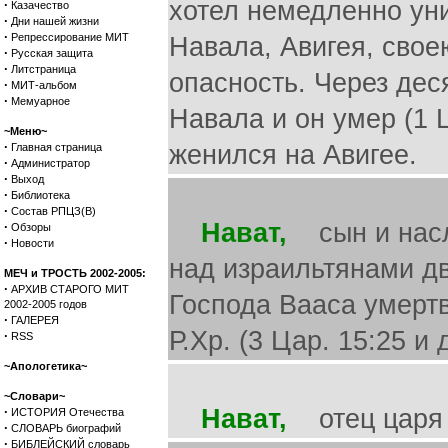
хотел немедленно уни
·
Казачество
·
Дни нашей жизни
·
Репрессирование МИТ
Навала, Авигея, свое
·
Русская защита
·
Литстраница
опасность. Через дес
·
МИТ-альбом
·
Мемуарное
Навала и он умер (1 
~Меню~
·
женился на Авигее.
Главная страница
·
Администратор
·
Выход
·
Библиотека
·
Состав РПЦЗ(В)
Нават,
сын и насле
·
Обзоры
·
Новости
над израильтянами дв
МЕЧ и ТРОСТЬ 2002-2005:
·
АРХИВ СТАРОГО МИТ
Господа Вааса умертви
2002-2005 годов
·
ГАЛЕРЕЯ
Р.Хр. (3 Цар. 15:25 и 
·
RSS
~Апологетика~
~Словари~
·
Нават,
отец царя И
ИСТОРИЯ Отечества
·
СЛОВАРЬ биографий
·
БИБЛЕЙСКИЙ словарь