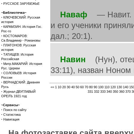
·
РУССКОЕ ЗАРУБЕЖЬЕ
Наваф
— Навит. Н
~Библиотечка~
·
КЛЮЧЕВСКИЙ: Русская
история
и его ученики принял
·
КАРАМЗИН: История Гос.
Рос-го
дал.; 20:1).
·
КОСТОМАРОВ:
Св.Владимир - Романовы
·
ПЛАТОНОВ: Русская
история
·
ТАТИЩЕВ: История
Навин
(Нун), отец
Российская
·
Митр.МАКАРИЙ: История
33:11), назван Ноном 
Рус. Церкви
·
СОЛОВЬЕВ: История
России
·
ВЕРНАДСКИЙ: Древняя
Русь
<<
1
10
20
30
40
50
60
70
80
90
100
110
120
130
140
15
·
Журнал ДВУГЛАВЫЙ
331
332
333
340
350
360
370
3
ОРЕЛЪ 1921 год
~Сервисы~
·
Поиск по сайту
·
Статистика
·
Навигация
На фотозаставке сайта вверх