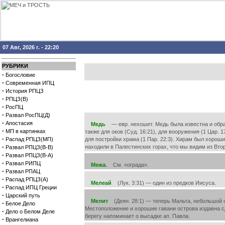
07 Авг, 2026 г. - 22:20
РУБРИКИ
·
Богословие
·
Современная ИПЦ
·
История РПЦЗ
·
РПЦЗ(В)
·
РосПЦ
·
Развал РосПЦ(Д)
·
Апостасия
Медь
— евр. нехошет. Медь была известна и обрабат
·
МП в картинках
также для оков (Суд. 16:21), для вооружения (1 Цар. 1
·
Распад РПЦЗ(МП)
для постройки храма (1 Пар. 22:3). Хирам был хороши
·
находили в Палестинских горах, что мы видим из Втор.
Развал РПЦЗ(В-В)
·
Развал РПЦЗ(В-А)
·
Развал РИПЦ
Межа.
См. «ограда».
·
Развал РПАЦ
·
Распад РПЦЗ(А)
Мелеай
(Лук. 3:31) — один из предков Иисуса.
·
Распад ИПЦ Греции
·
Царский путь
Мелит
(Деян. 28:1) — теперь Мальта, небольшой с
·
Белое Дело
Местоположение и хорошие гавани острова издавна с
·
Дело о Белом Деле
берегу напоминает о высадке ап. Павла.
·
Врангелиана