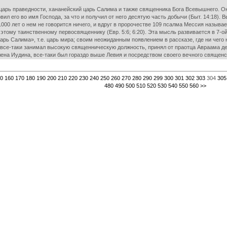
царь праведности, хананейский царь Салима и также священника Бога Всевышнего. О
вил его во имя Господа, за что и получил от него десятую часть добычи (Быт. 14:18).
000 лет о нем не говорится ничего, и вдруг в пророчестве 109 псалма Мессия называ
этому таинственному первосвященнику (Евр. 5:6; 6:20). Эта мысль развивается в 7-о
рь Салима», т.е. царь мира; своим неожиданным появлением в рассказе, где ни чего н
, все-таки занимал высокую священническую должность, принял от праотца Авраама дес
лена Иудина, все-таки был гораздо выше Левия и посредством своего вечного священ
0
160
170
180
190
200
210
220
230
240
250
260
270
280
290
299
300
301
302
303
304
305
480
490
500
510
520
530
540
550
560
>>