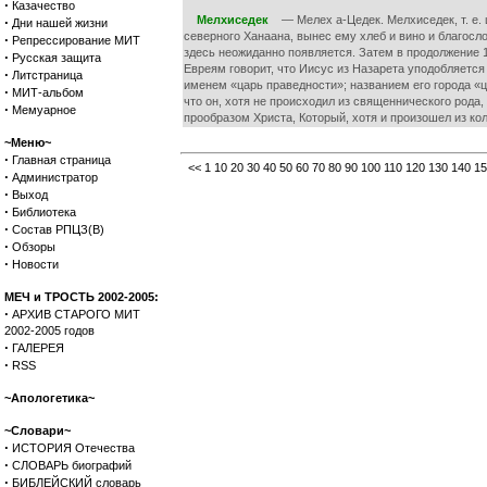
·
Казачество
Мелхиседек
— Мелех а-Цедек. Мелхиседек, т. е. 
·
Дни нашей жизни
северного Ханаана, вынес ему хлеб и вино и благосло
·
Репрессирование МИТ
здесь неожиданно появляется. Затем в продолжение 1
·
Русская защита
Евреям говорит, что Иисус из Назарета уподобляется 
·
Литстраница
именем «царь праведности»; названием его города «ца
·
МИТ-альбом
что он, хотя не происходил из священнического рода
·
Мемуарное
прообразом Христа, Который, хотя и произошел из ко
~Меню~
·
Главная страница
<<
1
10
20
30
40
50
60
70
80
90
100
110
120
130
140
15
·
Администратор
·
Выход
·
Библиотека
·
Состав РПЦЗ(В)
·
Обзоры
·
Новости
МЕЧ и ТРОСТЬ 2002-2005:
·
АРХИВ СТАРОГО МИТ
2002-2005 годов
·
ГАЛЕРЕЯ
·
RSS
~Апологетика~
~Словари~
·
ИСТОРИЯ Отечества
·
СЛОВАРЬ биографий
·
БИБЛЕЙСКИЙ словарь