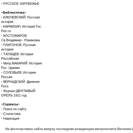
·
РУССКОЕ ЗАРУБЕЖЬЕ
~Библиотечка~
·
КЛЮЧЕВСКИЙ: Русская
история
·
КАРАМЗИН: История Гос.
Рос-го
·
КОСТОМАРОВ:
Св.Владимир - Романовы
·
ПЛАТОНОВ: Русская
история
·
ТАТИЩЕВ: История
Российская
·
Митр.МАКАРИЙ: История
Рус. Церкви
·
СОЛОВЬЕВ: История
России
·
ВЕРНАДСКИЙ: Древняя
Русь
·
Журнал ДВУГЛАВЫЙ
ОРЕЛЪ 1921 год
~Сервисы~
·
Поиск по сайту
·
Статистика
·
Навигация
На фотозаставке сайта вверху последняя резиденция митрополита Виталия 