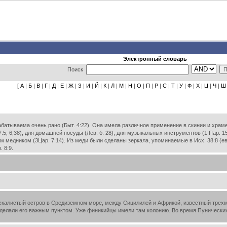
Электронный словарь
Поиск
[
А
|
Б
|
В
|
Г
|
Д
|
Е
|
Ж
|
З
|
И
|
Й
|
К
|
Л
|
М
|
Н
|
О
|
П
|
Р
|
С
|
Т
|
У
|
Ф
|
Х
|
Ц
|
Ч
|
Ш
ываема очень рано (Быт. 4:22). Она имела различное применение в скинии и храме (Исх.
7:5, 6,38), для домашней посуды (Лев. б: 28), для музыкальных инструментов (1 Пар. 15
м медником (3Цар. 7:14). Из меди были сделаны зеркала, упоминаемые в Исх. 38:8 (е
 8:9.
калистый остров в Средиземном море, между Сицилилей и Африкой, известный трехм
делали его важным пунктом. Уже финикийцы имели там колонию. Во время Пунических