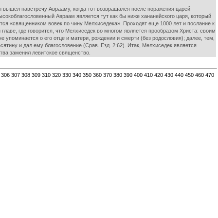
н вышел навстречу Аврааму, когда тот возвращался после поражения царей
 Высокоблагословенный Авраам является тут как бы ниже хананейского царя, который
ется «священником вовек по чину Мелхиседека». Проходят еще 1000 лет и послание к
й главе, где говорится, что Мелхиседек во многом является прообразом Христа: своим
е упоминается о его отце и матери, рождении и смерти (без родословия); далее, тем,
ятину и дал ему благословение (Срав. Езд. 2:62). Итак, Мелхиседек является
ства заменил левитское священство.
306
307
308
309
310
320
330
340
350
360
370
380
390
400
410
420
430
440
450
460
470