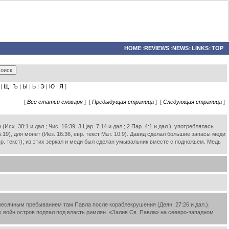
HOME
::
REVIEWS
::
NEWS
::
LINKS
::
TOP
|
Щ
|
Ъ
|
Ы
|
Ь
|
Э
|
Ю
|
Я
]
[
Все статьи словаря
] [
Предыдущая страница
] [
Следующая страница
]
 38:1 и дал.; Чис. 16:39; 3 Цар. 7:14 и дал.; 2 Пар. 4:1 и дал.); употреблялась
:19), для монет (Иез. 16:36, евр. текст Мат. 10:9). Давид сделал большие запасы меди
вр. текст); из этих зеркал и меди был сделан умывальник вместе с подножьем. Медь
есячным пребыванием там Павла после кораблекрушения (Деян. 27:26 и дал.).
 войн остров подпал под власть римлян. «Залив Св. Павла» на северо-западном