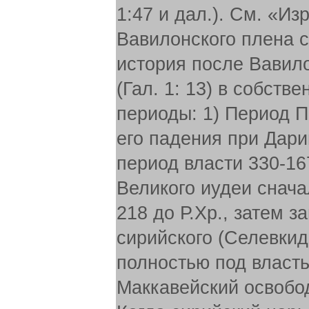
1:47 и дал.). См. «Из
Вавилонского плена см
история после Вавило
(Гал. 1: 13) в собст
периоды: 1) Период П
его падения при Дари
период власти 330-16
Великого иудеи снача
218 до Р.Хр., затем за
сирийского (Селевкиды
полностью под власть 
Маккавейский освобод