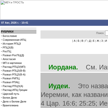
07 Авг, 2026 г. - 10:41
РУБРИКИ
Поиск
·
Богословие
·
Современная ИПЦ
[
А
|
Б
|
В
|
Г
|
Д
|
Е
|
Ж
|
З
|
И
·
История РПЦЗ
·
РПЦЗ(В)
·
РосПЦ
·
Развал РосПЦ(Д)
·
Апостасия
·
МП в картинках
Иордана.
См. Иаи
·
Распад РПЦЗ(МП)
·
Развал РПЦЗ(В-В)
·
Развал РПЦЗ(В-А)
·
Развал РИПЦ
·
Развал РПАЦ
Иудеи.
Это названи
·
Распад РПЦЗ(А)
·
Распад ИПЦ Греции
Иеремии, как названи
·
Царский путь
·
Белое Дело
·
4 Цар. 16:6; 25:25; Иер
Дело о Белом Деле
·
Врангелиана