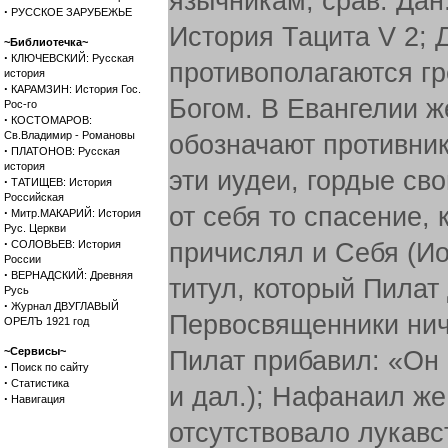
язычникам; срав. Дан. 
·
РУССКОЕ ЗАРУБЕЖЬЕ
История Тацита V 2; 
~Библиотечка~
·
КЛЮЧЕВСКИЙ: Русская
противополагаются гр
история
·
КАРАМЗИН: История Гос.
Богом. В Евангелии ж
Рос-го
·
КОСТОМАРОВ:
Св.Владимир - Романовы
обозначают противни
·
ПЛАТОНОВ: Русская
история
эти иудеи, гордые св
·
ТАТИЩЕВ: История
Российская
от себя то спасение, 
·
Митр.МАКАРИЙ: История
Рус. Церкви
·
СОЛОВЬЕВ: История
причислял и Себя (Ио
России
·
ВЕРНАДСКИЙ: Древняя
титул, который Пилат
Русь
·
Журнал ДВУГЛАВЫЙ
Первосвященники ниче
ОРЕЛЪ 1921 год
~Сервисы~
Пилат прибавил: «Он 
·
Поиск по сайту
·
Статистика
и дал.); Нафанаил же
·
Навигация
отсутствовало лукавс