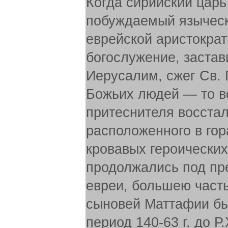
Когда сирийский царь 
побуждаемый язычес
еврейской аристократ
богослужение, застав
Иерусалим, сжег Св. 
Божьих людей — то во
притеснителя восста
расположенного в гор
кровавых героических
продолжались под пр
евреи, большею часть
сыновей Маттафии бы
период 140-63 г. до 