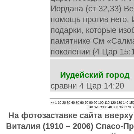
Иордана (ст 32,33) Ве
помощь против него, 
подарки, которые из
памятнике См «Салма
поколении (4 Цар 15:1
Иудейский город
(
сравни 4 Цар 14:20
<<
1
10
20
30
40
50
60
70
80
90
100
110
120
130
140
15
310
320
330
340
350
360
370
3
На фотозаставке сайта вверх
Виталия (1910 – 2006) Спасо-П