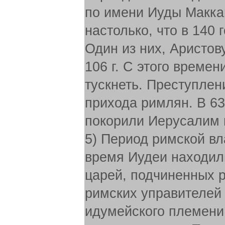
по имени Иуды Макка
настолько, что в 140
Один из них, Аристов
106 г. С этого времен
тускнеть. Преступлен
прихода римлян. В 63
покорили Иерусалим 
5) Период римской влас
время Иудеи находил
царей, подчиненных 
римских управителей 
идумейского племени. 