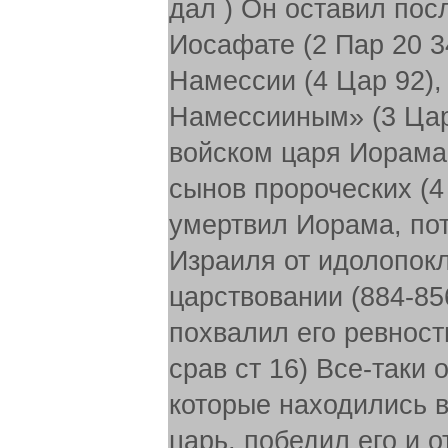
дал ) Он оставил пос
Иосафате (2 Пар 20 3
Намессии (4 Цар 92)
Намессииным» (3 Цар.
войском царя Иорама
сынов пророческих (4
умертвил Иорама, пот
Израиля от идолопокл
царствовании (884-85
похвалил его ревност
срав ст 16) Все-таки 
которые находились в
царь, победил его и о