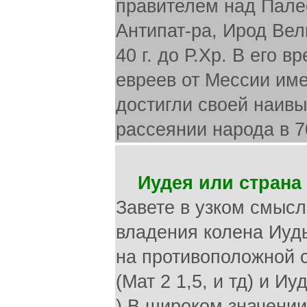
правителем над Пале
Антипат-ра, Ирод Вел
40 г. до Р.Хр. В его 
евреев от Мессии име
достигли своей наив
рассеянии народа в 70
Иудея или страна 
Завете в узком смыс
владения колена Иуды
на противоположной 
(Мат 2 1,5, и тд) и Иу
) В широком значении