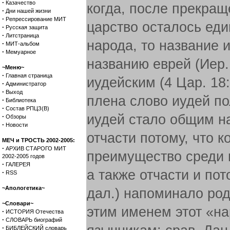
·
Казачество
когда, после прекращ
·
Дни нашей жизни
·
Репрессирование МИТ
царство осталось ед
·
Русская защита
·
Литстраница
народа, то название 
·
МИТ-альбом
·
Мемуарное
названию еврей (Иер. 
~Меню~
·
Главная страница
иудейским (4 Цар. 18
·
Администратор
·
Выход
плена слово иудей п
·
Библиотека
·
Состав РПЦЗ(В)
иудей стало общим н
·
Обзоры
·
Новости
отчасти потому, что 
МЕЧ и ТРОСТЬ 2002-2005:
·
АРХИВ СТАРОГО МИТ
преимущество среди 
2002-2005 годов
·
ГАЛЕРЕЯ
а также отчасти и пот
·
RSS
~Апологетика~
дал.) напоминало род
~Словари~
этим именем этот «на
·
ИСТОРИЯ Отечества
·
СЛОВАРЬ биографий
·
БИБЛЕЙСКИЙ словарь