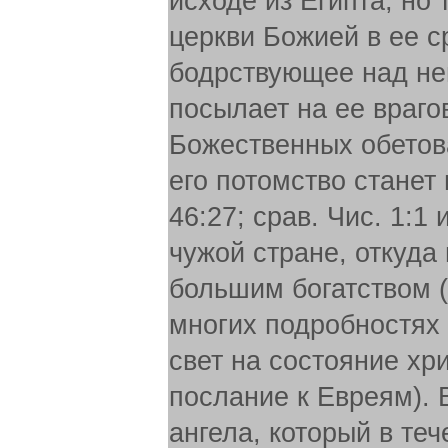
исходе из Египта, но
церкви Божией в ее с
бодрствующее над не
посылает на ее враго
Божественных обетова
его потомство станет 
46:27; срав. Чис. 1:1 
чужой стране, откуда
большим богатством (Б
многих подробностях 
свет на состояние хри
послание к Евреям). 
ангела, который в те