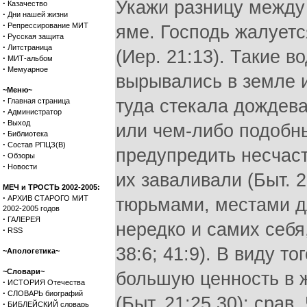
Укажи разницу между 
·
Казачество
·
Дни нашей жизни
·
Репрессирование МИТ
яме. Господь жалуетс
·
Русская защита
·
Литстраница
(Иер. 21:13). Такие 
·
МИТ-альбом
·
Мемуарное
вырывались в земле 
~Меню~
·
туда стекала дождев
Главная страница
·
Администратор
·
Выход
или чем-либо подобны
·
Библиотека
·
Состав РПЦЗ(В)
предупредить несчасти
·
Обзоры
·
Новости
их заваливали (Быт. 
МЕЧ и ТРОСТЬ 2002-2005:
·
АРХИВ СТАРОГО МИТ
тюрьмами, местами дл
2002-2005 годов
·
ГАЛЕРЕЯ
нередко и самих себя,
·
RSS
38:6; 41:9). В виду т
~Апологетика~
~Словари~
большую ценность в ж
·
ИСТОРИЯ Отечества
·
СЛОВАРЬ биографий
(Быт. 21:25,30); срав
·
БИБЛЕЙСКИЙ словарь