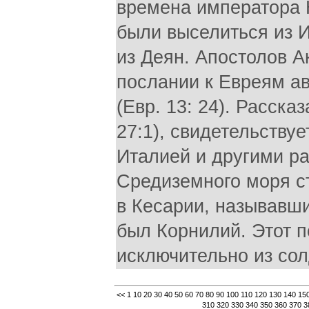
времена императора К
были выселиться из 
из Деян. Апостолов А
послании к Евреям ав
(Евр. 13: 24). Расска
27:1), свидетельству
Италией и другими р
Средиземного моря ст
в Кесарии, называвши
был Корнилий. Этот п
исключительно из сол
<<
1
10
20
30
40
50
60
70
80
90
100
110
120
130
140
15
310
320
330
340
350
360
370
3