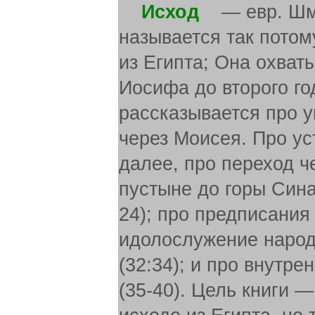
Исход
— евр. Шмот
называется так потому
из Египта; Она охват
Иосифа до второго го
рассказывается про у
через Моисея. Про ус
далее, про переход ч
пустыне до горы Синая
24); про предписания 
идолослужение народ
(32:34); и про внутр
(35-40). Цель книги 