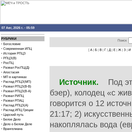
07 Авг, 2026 г. - 05:59
РУБРИКИ
Поиск
·
Богословие
·
Современная ИПЦ
[
А
|
Б
|
В
|
Г
|
Д
|
Е
|
Ж
|
З
|
И
·
История РПЦЗ
·
РПЦЗ(В)
·
РосПЦ
·
Развал РосПЦ(Д)
·
Апостасия
·
МП в картинках
Источник.
Под эти
·
Распад РПЦЗ(МП)
·
Развал РПЦЗ(В-В)
бэер), колодец «с жив
·
Развал РПЦЗ(В-А)
·
Развал РИПЦ
·
Развал РПАЦ
говорится о 12 источн
·
Распад РПЦЗ(А)
·
Распад ИПЦ Греции
21:17; 2) искусствен
·
Царский путь
·
Белое Дело
накоплялась вода (евр
·
Дело о Белом Деле
·
Врангелиана