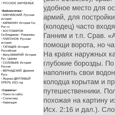
·
РУССКОЕ ЗАРУБЕЖЬЕ
удобное место для ос
~Библиотечка~
·
КЛЮЧЕВСКИЙ: Русская
армий, для постройки
история
·
КАРАМЗИН: История Гос.
(колодец) часто входя
Рос-го
·
КОСТОМАРОВ:
Ганним и т.п. Срав. «
Св.Владимир - Романовы
·
ПЛАТОНОВ: Русская
история
помощи ворота, но ча
·
ТАТИЩЕВ: История
Российская
На краях наружных ка
·
Митр.МАКАРИЙ: История
Рус. Церкви
глубокие борозды. По
·
СОЛОВЬЕВ: История
России
·
наполнить свои водон
ВЕРНАДСКИЙ: Древняя
Русь
·
Журнал ДВУГЛАВЫЙ
колодца корытам и п
ОРЕЛЪ 1921 год
путешественники. Пол
~Сервисы~
·
Поиск по сайту
·
похожая на картину из
Статистика
·
Навигация
Исх. 2:16 и дал.). Сл