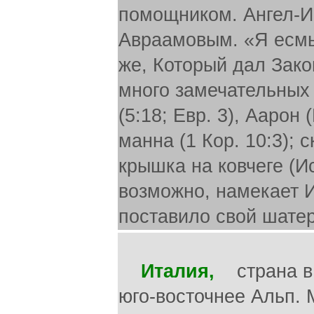
помощником. Ангел-Ие
Авраамовым. «Я есмь 
же, Который дал Закон
много замечательных 
(5:18; Евр. 3), Аарон 
манна (1 Кор. 10:3); с
крышка на ковчеге (Ис
возможно, намекает И
поставило свой шатер
Италия,
страна в 
юго-восточнее Альп. 