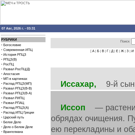
07 Авг, 2026 г. - 03:31
РУБРИКИ
Поиск
·
Богословие
·
Современная ИПЦ
[
А
|
Б
|
В
|
Г
|
Д
|
Е
|
Ж
|
З
|
И
·
История РПЦЗ
·
РПЦЗ(В)
·
РосПЦ
·
Развал РосПЦ(Д)
·
Апостасия
·
МП в картинках
Иссахар,
9-й сын И
·
Распад РПЦЗ(МП)
·
Развал РПЦЗ(В-В)
·
Развал РПЦЗ(В-А)
·
Развал РИПЦ
·
Развал РПАЦ
Иссоп
— растение,
·
Распад РПЦЗ(А)
·
Распад ИПЦ Греции
обрядах очищения. Пу
·
Царский путь
·
Белое Дело
·
ею перекладины и об
Дело о Белом Деле
·
Врангелиана