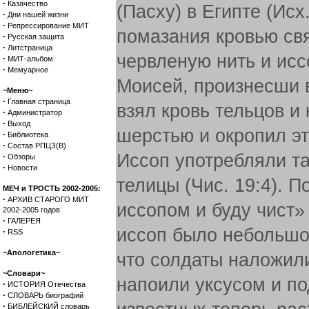
·
Казачество
(Пасху) в Египте (Ис
·
Дни нашей жизни
·
Репрессирование МИТ
помазания кровью св
·
Русская защита
·
Литстраница
червленую нить и иссо
·
МИТ-альбом
·
Мемуарное
Моисей, произнесши в
~Меню~
·
Главная страница
взял кровь тельцов и
·
Администратор
·
Выход
шерстью и окропил эти
·
Библиотека
·
Состав РПЦЗ(В)
Иссоп употребляли т
·
Обзоры
·
Новости
телицы (Чис. 19:4). 
МЕЧ и ТРОСТЬ 2002-2005:
·
АРХИВ СТАРОГО МИТ
иссопом и буду чист» 
2002-2005 годов
·
ГАЛЕРЕЯ
иссоп было небольшое
·
RSS
~Апологетика~
что солдаты наложили 
~Словари~
напоили уксусом и по
·
ИСТОРИЯ Отечества
·
СЛОВАРЬ биографий
·
БИБЛЕЙСКИЙ словарь