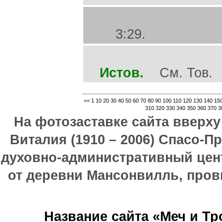
3:29.
Истов.
См. Тов.
<<
1
10
20
30
40
50
60
70
80
90
100
110
120
130
140
15
310
320
330
340
350
360
370
3
На фотозаставке сайта вверх
Виталия (1910 – 2006) Спасо-П
духовно-административный цен
от деревни Мансонвилль, прови
Название сайта «Меч и Т