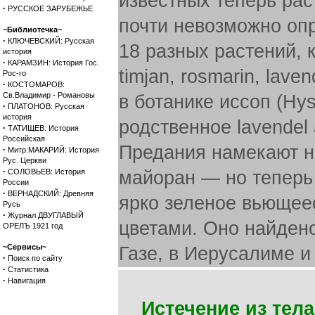
известных теперь рас
·
РУССКОЕ ЗАРУБЕЖЬЕ
почти невозможно оп
~Библиотечка~
·
КЛЮЧЕВСКИЙ: Русская
18 разных растений, к
история
·
КАРАМЗИН: История Гос.
timjan, rosmarin, lave
Рос-го
·
КОСТОМАРОВ:
Св.Владимир - Романовы
в ботанике иссоп (Hyss
·
ПЛАТОНОВ: Русская
история
родственное lavendel 
·
ТАТИЩЕВ: История
Российская
Предания намекают н
·
Митр.МАКАРИЙ: История
Рус. Церкви
·
СОЛОВЬЕВ: История
майоран — но теперь 
России
·
ВЕРНАДСКИЙ: Древняя
ярко зеленое вьющее
Русь
·
Журнал ДВУГЛАВЫЙ
цветами. Оно найден
ОРЕЛЪ 1921 год
~Сервисы~
Газе, в Иерусалиме и
·
Поиск по сайту
·
Статистика
·
Навигация
Истечение из тела