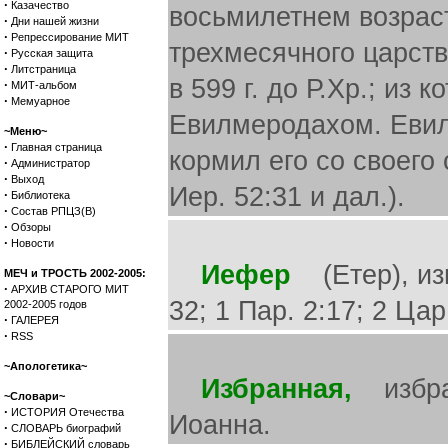
·
Казачество
восьмилетнем возраст
·
Дни нашей жизни
·
Репрессирование МИТ
трехмесячного царст
·
Русская защита
·
Литстраница
в 599 г. до Р.Хр.; из
·
МИТ-альбом
·
Мемуарное
Евилмеродахом. Евил
~Меню~
·
Главная страница
кормил его со своего 
·
Администратор
·
Выход
Иер. 52:31 и дал.).
·
Библиотека
·
Состав РПЦЗ(В)
·
Обзоры
·
Новости
Иефер
(Етер), изм
МЕЧ и ТРОСТЬ 2002-2005:
·
АРХИВ СТАРОГО МИТ
32; 1 Пар. 2:17; 2 Цар
2002-2005 годов
·
ГАЛЕРЕЯ
·
RSS
~Апологетика~
Избранная,
избран
~Словари~
·
ИСТОРИЯ Отечества
Иоанна.
·
СЛОВАРЬ биографий
·
БИБЛЕЙСКИЙ словарь