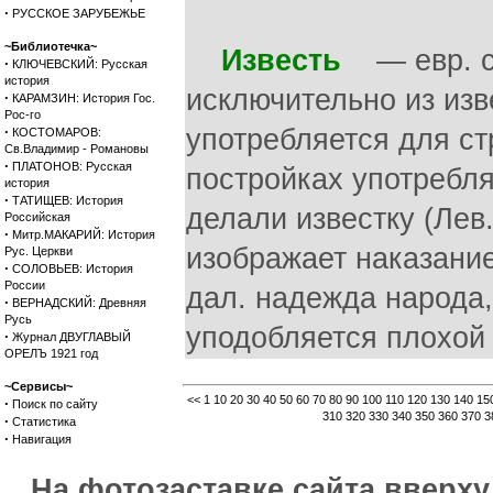
·
РУССКОЕ ЗАРУБЕЖЬЕ
~Библиотечка~
Известь
— евр. си
·
КЛЮЧЕВСКИЙ: Русская
история
исключительно из изв
·
КАРАМЗИН: История Гос.
Рос-го
·
употребляется для ст
КОСТОМАРОВ:
Св.Владимир - Романовы
·
ПЛАТОНОВ: Русская
постройках употребля
история
·
ТАТИЩЕВ: История
делали известку (Лев.
Российская
·
Митр.МАКАРИЙ: История
изображает наказание 
Рус. Церкви
·
СОЛОВЬЕВ: История
России
дал. надежда народа
·
ВЕРНАДСКИЙ: Древняя
Русь
уподобляется плохой 
·
Журнал ДВУГЛАВЫЙ
ОРЕЛЪ 1921 год
~Сервисы~
<<
1
10
20
30
40
50
60
70
80
90
100
110
120
130
140
15
·
Поиск по сайту
310
320
330
340
350
360
370
3
·
Статистика
·
Навигация
На фотозаставке сайта вверх