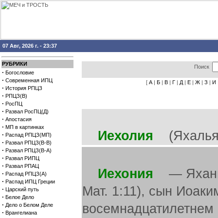
07 Авг, 2026 г. - 23:37
РУБРИКИ
Поиск
·
Богословие
·
Современная ИПЦ
[
А
|
Б
|
В
|
Г
|
Д
|
Е
|
Ж
|
З
|
И
·
История РПЦЗ
·
РПЦЗ(В)
·
РосПЦ
·
Развал РосПЦ(Д)
·
Апостасия
·
МП в картинках
Иехолия
(Яхальягу
·
Распад РПЦЗ(МП)
·
Развал РПЦЗ(В-В)
·
Развал РПЦЗ(В-А)
·
Развал РИПЦ
·
Развал РПАЦ
Иехония
— Яхания.
·
Распад РПЦЗ(А)
·
Распад ИПЦ Греции
Мат. 1:11), сын Иоак
·
Царский путь
·
Белое Дело
·
восемнадцатилетнем во
Дело о Белом Деле
·
Врангелиана