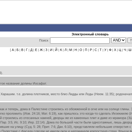
Электронный словарь
Поиск
[
А
|
Б
|
В
|
Г
|
Д
|
Е
|
Ж
|
З
|
И
|
Й
|
К
|
Л
|
М
|
Н
|
О
|
П
|
Р
|
С
|
Т
|
У
|
Ф
|
Х
|
Ц
|
Ч
|
Ш
).
угое название долины Иосафат.
рашим. т.е. долина плотников, место близ Лидды или Лоды (Неем. 11:35); родоначальн
ак и теперь, дома в Палестине строились из обожженной в огне или на солнце глины
гко проломить (Иов. 24:16; Мат. 6:19), как пришлось это когда-то сделать Иезекиилю (
й строились из отесанных камней, дворцы же из каменных плит и даже из мрамора (3Цар.
 Пар. 3:5; Ис. 9:10; Иер. 22:14). Дома по большей части были одноэтажные, лишь дворцы
ившие на улицу (Суд. 5: 28; Прит. 7:6; Дан. 6:10), представляли небольшие отверсти
 в Палестине с фасада совсем не имели окон и напоминали крепостную стену. Крыши 