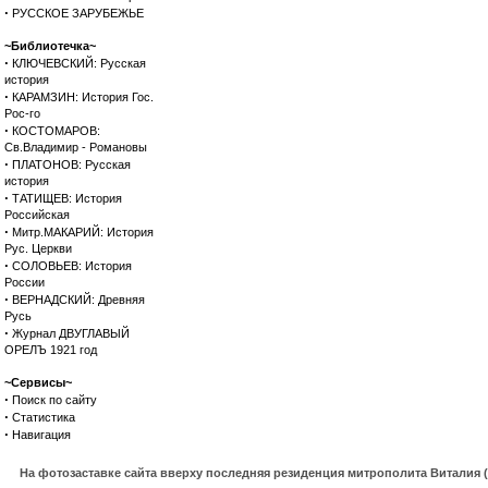
·
РУССКОЕ ЗАРУБЕЖЬЕ
~Библиотечка~
·
КЛЮЧЕВСКИЙ: Русская
история
·
КАРАМЗИН: История Гос.
Рос-го
·
КОСТОМАРОВ:
Св.Владимир - Романовы
·
ПЛАТОНОВ: Русская
история
·
ТАТИЩЕВ: История
Российская
·
Митр.МАКАРИЙ: История
Рус. Церкви
·
СОЛОВЬЕВ: История
России
·
ВЕРНАДСКИЙ: Древняя
Русь
·
Журнал ДВУГЛАВЫЙ
ОРЕЛЪ 1921 год
~Сервисы~
·
Поиск по сайту
·
Статистика
·
Навигация
На фотозаставке сайта вверху последняя резиденция митрополита Виталия 