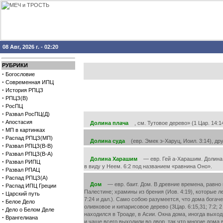
08 Авг, 2026 г. - 02:20
РУБРИКИ
·
Богословие
·
Современная ИПЦ
·
История РПЦЗ
·
РПЦЗ(В)
·
РосПЦ
·
Развал РосПЦ(Д)
·
Апостасия
Долина плача
, см. Тутовое дерево» (1 Цар. 14:14
·
МП в картинках
·
Распад РПЦЗ(МП)
Долина суда
(евр. Эмек э-Харуц, Иоил. 3:14), др
·
Развал РПЦЗ(В-В)
·
Развал РПЦЗ(В-А)
Долина Харашим
— евр. Гей а-Харашим. Долина Ха
·
Развал РИПЦ
в виду у Неем. 6:2 под названием «равнина Оно».
·
Развал РПАЦ
·
Распад РПЦЗ(А)
Дом
— евр. баит. Дом. В древние времена, равно к
·
Распад ИПЦ Греции
Палестине; храмины из брения (Иов. 4:19), которые ле
·
Царский путь
7:24 и дал.). Само собою разумеется, что дома богаче
·
Белое Дело
оливковое и кипарисовое дерево (3Цар. 6:15,31; 7:2; 2
·
Дело о Белом Деле
находился в Троаде, в Асии. Окна дома, иногда выход
·
Врангелиана
и чаще всего выходили во двор, так что многие дома