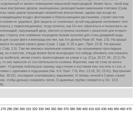
, отделенный от жилого помещения невысокой перегородкой. Может быть, такой вид
есколько внутренних дворов, вымощенных разноцветными каменными плитами (Срав.
тены таких домов производят неприятное впечатление, однако при входе во
с охлаждающими воздух фонтанами и благоухающими растениями, служит местом
стоянии их здоровья. Для защиты от солнечных лучей над двором натягивают тент.
просу у первосвященника; тогда понятно, как Он мог обратиться и посмотреть на
д колоннадой, окружающей двор, обычно устроена галлерея с решеткою для второго
одну сторону или снабжены посредине низким куполом для стока дождевой воды.
ля сушки фиги и виноград или лен, как это делала Раав (И. Нав. 2:6). На крыше
ался по кровле своего дома (Срав. 1 Цар. 9: 25 и дал.; Прит. 21:9). На крышах
29; Соф. 1:5). Там же имелись маленькие комнаты, так называемые прохладные
нужд, но и местом, откуда можно было всенародно что-нибудь объявить или показать
ышу выбегали, желая узнать происходящее на улице и т.д. (Суд. 16:27; Ис. 22:1) По
, то оно зависело от состоятельности хозяина. Впрочем, нам об этом не много
ворит: «Сделаем небольшую горницу над стеною и поставим ему постель и стол, и
ми с одеялами и подушками (Ам. 6:4; Прит. 7:!6; Иез. 13:18, 20; 23:41). Внутренние
Иер. 36:22); последние отапливались жаровнями. И теперь печкой в Сирии служит
ом, чтобы дольше сохранить тепло. О дымовых трубах говорится у Ос. 13:3.
8).
270
280
290
300
310
320
330
340
350
360
370
380
390
400
410
420
430
440
450
460
470