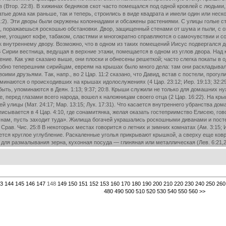
(Втор. 22:8). В хижинах бедняков скот часто помещался под одной кровлей с людьми
атые дома как раньше, так и теперь, строились в виде квадрата и имели один или н
 11:2). Эти дворы были окружены колоннадами и обсажены растениями. С улицы голые с
ор, поражаешься роскошью обстановки. Двор, защищенный стенами от шума и пыли, 
не, угощают кофе, табаком, сластями и многократно справляются о самочувствии и со
внутреннему двору. Возможно, что в одном из таких помещений Иисус подвергался до
. В Сирии вестница, ведущая в верхние этажи, помещается в одном из углов двора. На
ние. Как уже сказано выше, они плоски и обнесены решеткой; часто слегка покаты в 
бно теперешним сирийцам, евреям на крышах было много дела: там они раскладывали д
ми друзьями. Так, напр., во 2 Цар. 11:2 сказано, что Давид, встав с постели, прогулив
минаются о происходивших на крышах идолослужениях (4 Цар. 23:12; Иер. 19:13; 32:
т быть, упоминаются в Деян. 1:13; 9:37; 20:8. Крыши служили не только для домашних 
вле, перед глазами всего народа, вошел к наложницам своего отца (2 Цар. 16:22). На кр
улицы (Мат. 24:17; Map. 13:15; Лук. 17:31). Что касается внутреннего убранства дома
исывается в 4 Цар. 4:10, где сонамитянка, желая оказать гостеприимство Елисею, го
к нам, пусть заходит туда». Жилища богачей украшались роскошными диванами и постеля
рав. Чис. 25:8 В некоторых местах говорится о летних и зимних комнатах (Ам. 3:15; 
ется круглое углубление. Раскаленные уголья прикрывают крышкой, а сверху еще ковр
я размалывания зерна, кухонная посуда — глиняная или металлическая (Лев. 6:21,2
3
144
145
146
147
148
149
150
151
152
153
160
170
180
190
200
210
220
230
240
250
260
480
490
500
510
520
530
540
550
560
>>