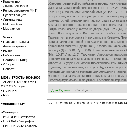
·
Казачество
обнесены решеткой во избежание несчастных случаев 
·
Дни нашей жизни
имел дом Аэндорской волшебницы (1 Цар. 28:24). Бог
·
Репрессирование МИТ
Есф. 1:6) с фонтанами и бассейнами (2 Цар. 17: 18;
·
Русская защита
внутренний двор через узкую дверь и темный корид
·
Литстраница
приема гостей, которых приглашают садиться на дива
·
МИТ-альбом
Комнаты первого этажа непосредственно примыкают к 
·
Мемуарное
Петра, гревшегося у костра «а дворе (Лук. 22:55,61)
этажа. Крыши домов на Востоке имеют особое назначе
~Меню~
Таковы почти все дома в Иерусалиме и Хевроне. Подо
·
Главная страница
наслаждались вечерней прохладой и беседовали со свои
·
совершали молитвы (Деян. 10:9). Особенно часто упо
Администратор
·
горницы (Дан. 6:10; Суд. 3:20). Такие комнаты, може
Выход
(Мат. 10:27; Лук. 12:3). Так, напр., Авессалом на кро
·
Библиотека
плоским крышам домов можно было бежать, вдоль всей 
·
Состав РПЦЗ(В)
известно. Внутреннее убранство скромной комнаты оп
·
Обзоры
седалище, и светильник, и когда он будет приходить 
·
Новости
комнаты делились на комнаты для женщин и спальни. С
жаровня; она занимает место среди комнаты, где име
МЕЧ и ТРОСТЬ 2002-2005:
Необходимую домашнюю утварь составляли жернова дл
·
АРХИВ СТАРОГО МИТ
2002-2005 годов
·
Дом Еденов
. См. «Еден».
ГАЛЕРЕЯ
·
RSS
<<
1
10
20
30
40
50
60
70
80
90
100
110
120
130
140
14
~Апологетика~
~Словари~
·
ИСТОРИЯ Отечества
·
СЛОВАРЬ биографий
·
БИБЛЕЙСКИЙ словарь