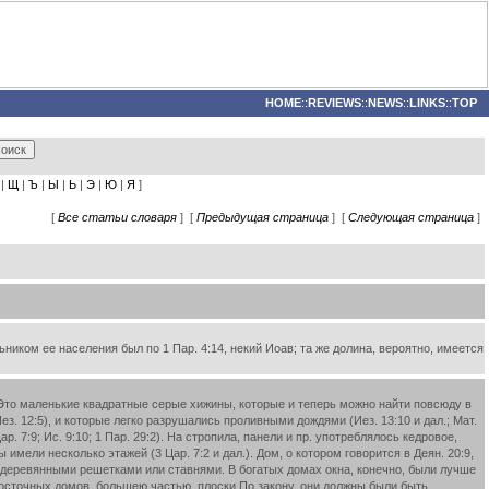
HOME
::
REVIEWS
::
NEWS
::
LINKS
::
TOP
|
Щ
|
Ъ
|
Ы
|
Ь
|
Э
|
Ю
|
Я
]
[
Все статьи словаря
] [
Предыдущая страница
] [
Следующая страница
]
иком ее населения был по 1 Пар. 4:14, некий Иоав; та же долина, вероятно, имеется
. Это маленькие квадратные серые хижины, которые и теперь можно найти повсюду в
Иез. 12:5), и которые легко разрушались проливными дождями (Иез. 13:10 и дал.; Мат.
 7:9; Ис. 9:10; 1 Пар. 29:2). На стропила, панели и пр. употреблялось кедровое,
 имели несколько этажей (3 Цар. 7:2 и дал.). Дом, о котором говорится в Деян. 20:9,
я с деревянными решетками или ставнями. В богатых домах окна, конечно, были лучше
восточных домов, большею частью, плоски По закону, они должны были быть