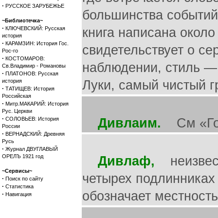
·
РУССКОЕ ЗАРУБЕЖЬЕ
большинства событий,
~Библиотечка~
·
КЛЮЧЕВСКИЙ: Русская
книга написана около
история
·
КАРАМЗИН: История Гос.
свидетельствует о се
Рос-го
·
КОСТОМАРОВ:
наблюдении, стиль — 
Св.Владимир - Романовы
·
ПЛАТОНОВ: Русская
история
Луки, самый чистый г
·
ТАТИЩЕВ: История
Российская
·
Митр.МАКАРИЙ: История
Рус. Церкви
·
СОЛОВЬЕВ: История
Дивлаим.
См «Го
России
·
ВЕРНАДСКИЙ: Древняя
Русь
·
Журнал ДВУГЛАВЫЙ
ОРЕЛЪ 1921 год
Дивлаф,
неизвестн
~Сервисы~
четырех подлинниках 
·
Поиск по сайту
·
Статистика
обозначает местность
·
Навигация