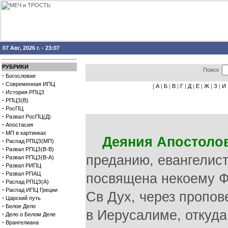
07 Авг, 2026 г. - 23:07
РУБРИКИ
Поиск
·
Богословие
·
Современная ИПЦ
[
А
|
Б
|
В
|
Г
|
Д
|
Е
|
Ж
|
З
|
И
·
История РПЦЗ
·
РПЦЗ(В)
·
РосПЦ
·
Развал РосПЦ(Д)
·
Апостасия
·
МП в картинках
Деяния Апостоло
·
Распад РПЦЗ(МП)
·
Развал РПЦЗ(В-В)
преданию, евангелист
·
Развал РПЦЗ(В-А)
·
Развал РИПЦ
·
Развал РПАЦ
посвящена некоему Ф
·
Распад РПЦЗ(А)
·
Распад ИПЦ Греции
Св Дух, через пропов
·
Царский путь
·
Белое Дело
в Иерусалиме, откуда
·
Дело о Белом Деле
·
Врангелиана