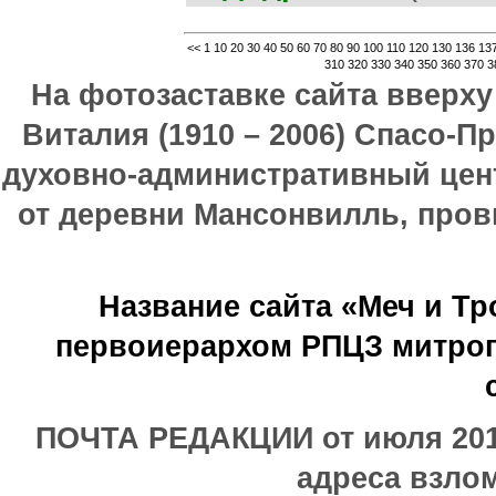
<<
1
10
20
30
40
50
60
70
80
90
100
110
120
130
136
13
310
320
330
340
350
360
370
3
На фотозаставке сайта вверх
Виталия (1910 – 2006) Спасо-П
духовно-административный цен
от деревни Мансонвилль, прови
Название сайта «Меч и Т
первоиерархом РПЦЗ митроп
ПОЧТА РЕДАКЦИИ от июля 2017
адреса взлом