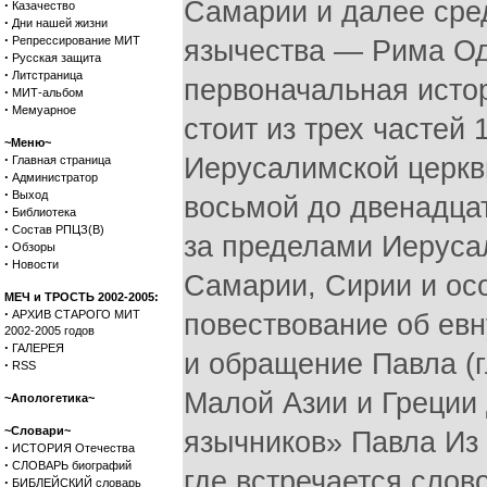
Самарии и далее сред
·
Казачество
·
Дни нашей жизни
·
Репрессирование МИТ
язычества — Рима Одн
·
Русская защита
·
Литстраница
первоначальная истор
·
МИТ-альбом
·
Мемуарное
стоит из трех частей
~Меню~
·
Иерусалимской церкви
Главная страница
·
Администратор
·
Выход
восьмой до двенадца
·
Библиотека
·
Состав РПЦЗ(В)
за пределами Иерусал
·
Обзоры
·
Новости
Самарии, Сирии и ос
МЕЧ и ТРОСТЬ 2002-2005:
·
АРХИВ СТАРОГО МИТ
повествование об евну
2002-2005 годов
·
ГАЛЕРЕЯ
и обращение Павла (г
·
RSS
Малой Азии и Греции 
~Апологетика~
~Словари~
язычников» Павла Из 
·
ИСТОРИЯ Отечества
·
СЛОВАРЬ биографий
где встречается слов
·
БИБЛЕЙСКИЙ словарь