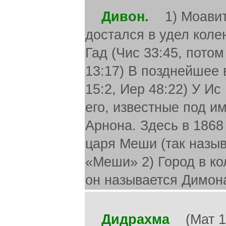
Дивон.
1) Моавитс
достался в удел коле
Гад (Чис 33:45, пото
13:17) В позднейшее
15:2, Иер 48:22) У И
его, известные под и
Арнона. Здесь в 1868
царя Меши (так назы
«Меши» 2) Город в ко
он называется Димон
Дидрахма
(Мат 17