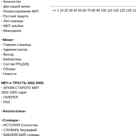
·
Казачество
·
Дни нашей жизни
<<
1
10
20
30
40
50
60
70
80
90
100
110
120
125
126
12
·
Репрессирование МИТ
·
Русская защита
·
Литстраница
·
МИТ-альбом
·
Мемуарное
~Меню~
·
Главная страница
·
Администратор
·
Выход
·
Библиотека
·
Состав РПЦЗ(В)
·
Обзоры
·
Новости
МЕЧ и ТРОСТЬ 2002-2005:
·
АРХИВ СТАРОГО МИТ
2002-2005 годов
·
ГАЛЕРЕЯ
·
RSS
~Апологетика~
~Словари~
·
ИСТОРИЯ Отечества
·
СЛОВАРЬ биографий
·
БИБЛЕЙСКИЙ словарь