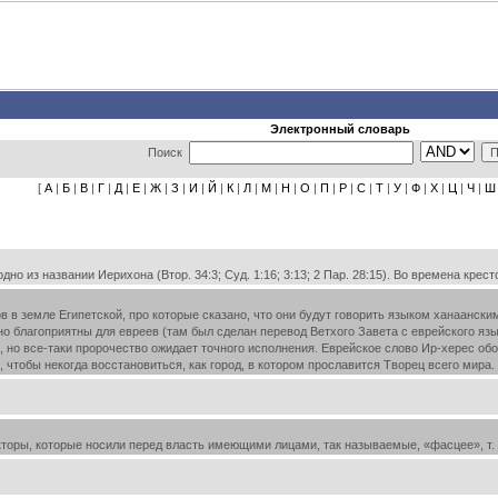
Электронный словарь
Поиск
[
А
|
Б
|
В
|
Г
|
Д
|
Е
|
Ж
|
З
|
И
|
Й
|
К
|
Л
|
М
|
Н
|
О
|
П
|
Р
|
С
|
Т
|
У
|
Ф
|
Х
|
Ц
|
Ч
|
Ш
 из названии Иерихона (Втор. 34:3; Суд. 1:16; 3:13; 2 Пар. 28:15). Во времена крест
в в земле Египетской, про которые сказано, что они будут говорить языком ханаански
о благоприятны для евреев (там был сделан перевод Ветхого Завета с еврейского языка
к, но все-таки пророчество ожидает точного исполнения. Еврейское слово Ир-херес об
, чтобы некогда восстановиться, как город, в котором прославится Творец всего мира.
торы, которые носили перед власть имеющими лицами, так называемые, «фасцее», т. е.