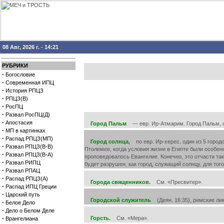
08 Авг, 2026 г. - 14:21
РУБРИКИ
·
Богословие
·
Современная ИПЦ
·
История РПЦЗ
·
РПЦЗ(В)
·
РосПЦ
·
Развал РосПЦ(Д)
·
Апостасия
Город Пальм
— евр. Ир-Атмарим. Город Пальм, одно
·
МП в картинках
·
Распад РПЦЗ(МП)
Город солнца,
по евр. Ир-херес, один из 5 городо
·
Развал РПЦЗ(В-В)
Птолемее, когда условия жизни в Египте были особенн
·
Развал РПЦЗ(В-А)
проповедовалось Евангелие. Конечно, это отчасти та
·
Развал РИПЦ
будет разрушен, как город, служащий солнцу, для того
·
Развал РПАЦ
·
Распад РПЦЗ(А)
Города священников.
См. «Пресвитер».
·
Распад ИПЦ Греции
·
Царский путь
Городской служитель
(Деян. 16:35), римские лик
·
Белое Дело
·
Дело о Белом Деле
·
Горсть.
См. «Мера».
Врангелиана