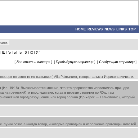
HOME
::
REVIEWS
::
NEWS
::
LINKS
::
TOP
|
Щ
|
Ъ
|
Ы
|
Ь
|
Э
|
Ю
|
Я
]
[
Все статьи словаря
] [
Предыдущая страница
] [
Следующая страница
]
оносцев он имел то же название ( Villa Palmarum); теперь пальмы Иерихона исчезли.
м (Ис. 19:18). Высказывается мнение, что это пророчество исполнилось при царе
 на греческий), и впоследствии, когда в первые столетия по Р.Хр. там
означает или город разрушения, или город солнца (Ир-херес — Гелиополис), который
 пучки розог, а иногда топор, и которые приводили в исполнение приговоры властей.