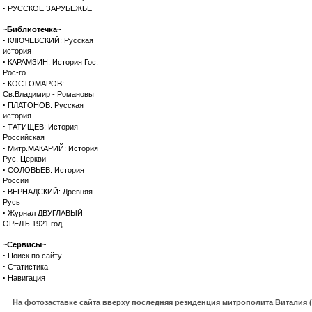
·
РУССКОЕ ЗАРУБЕЖЬЕ
~Библиотечка~
·
КЛЮЧЕВСКИЙ: Русская
история
·
КАРАМЗИН: История Гос.
Рос-го
·
КОСТОМАРОВ:
Св.Владимир - Романовы
·
ПЛАТОНОВ: Русская
история
·
ТАТИЩЕВ: История
Российская
·
Митр.МАКАРИЙ: История
Рус. Церкви
·
СОЛОВЬЕВ: История
России
·
ВЕРНАДСКИЙ: Древняя
Русь
·
Журнал ДВУГЛАВЫЙ
ОРЕЛЪ 1921 год
~Сервисы~
·
Поиск по сайту
·
Статистика
·
Навигация
На фотозаставке сайта вверху последняя резиденция митрополита Виталия 