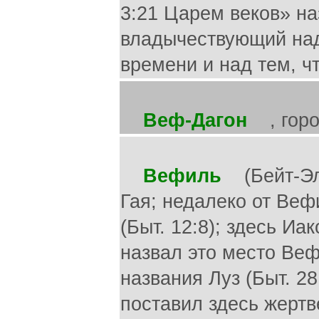
3:21 Царем веков» наз
владычествующий на
времени и над тем, ч
Веф-Дагон
, город
Вефиль
(Бейт-Эль)
Гая; недалеко от Ве
(Быт. 12:8); здесь Иак
назвал это место Ве
названия Луз (Быт. 28
поставил здесь жертве