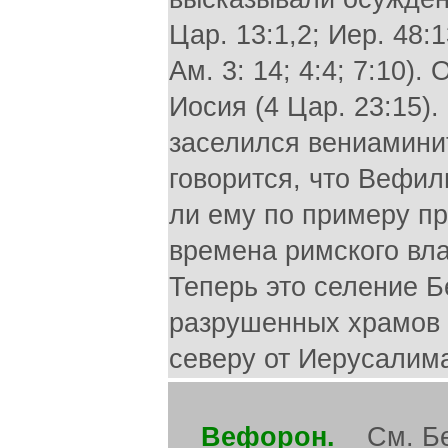
Цар. 13:1,2; Иер. 48:1
Ам. 3: 14; 4:4; 7:10)
Иосия (4 Цар. 23:15)
заселился вениаминитя
говорится, что Вефил
ли ему по примеру п
времена римского вла
Теперь это селение Б
разрушенных храмов и
северу от Иерусалима
Вефорон.
См. Бе