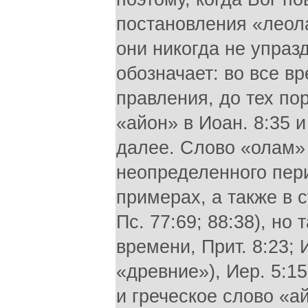
постановления «леолам
они никогда не упраз
обозначает: во все в
правления, до тех по
«айон» в Иоан. 8:35 и
далее. Слово «олам» 
неопределенного пер
примерах, а также в 
Пс. 77:69; 88:38), н
времени, Прит. 8:23; 
«древние»), Иер. 5:15
и греческое слово «ай