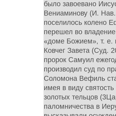
было завоевано Иису
Вениаминову (И. Нав. 
поселилось колено Е
перешел во владение 
«доме Божием», т. е.
Ковчег Завета (Суд. 2
пророк Самуил ежего
производил суд по пр
Соломона Вефиль ста
имея в виду святость 
золотых тельцов (3Ца
паломничества в Иер
высказывали осужден