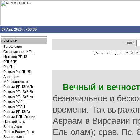
07 Авг, 2026 г. - 03:35
РУБРИКИ
Поиск
·
Богословие
·
Современная ИПЦ
[
А
|
Б
|
В
|
Г
|
Д
|
Е
|
Ж
|
З
|
И
·
История РПЦЗ
·
РПЦЗ(В)
·
РосПЦ
·
Развал РосПЦ(Д)
·
Апостасия
·
МП в картинках
Вечный и вечнос
·
Распад РПЦЗ(МП)
·
Развал РПЦЗ(В-В)
безначальное и бескон
·
Развал РПЦЗ(В-А)
·
Развал РИПЦ
·
Развал РПАЦ
времени. Так выражают
·
Распад РПЦЗ(А)
·
Распад ИПЦ Греции
Авраам в Вирсавии пр
·
Царский путь
·
Белое Дело
Ель-олам); срав. Пс. 8
·
Дело о Белом Деле
·
Врангелиана