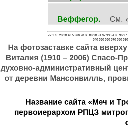
Веффегор.
См. «
<<
1
10
20
30
40
50
60
70
80
89
90
91
92
93
94
95
96
97
340
350
360
370
380
390
На фотозаставке сайта вверх
Виталия (1910 – 2006) Спасо-П
духовно-административный цен
от деревни Мансонвилль, прови
Название сайта «Меч и Т
первоиерархом РПЦЗ митроп