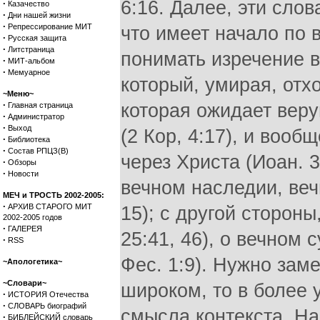
6:16. Далее, эти сло
·
Казачество
·
Дни нашей жизни
·
Репрессирование МИТ
что имеет начало по 
·
Русская защита
·
Литстраница
понимать изречение в 
·
МИТ-альбом
·
Мемуарное
который, умирая, отх
~Меню~
·
которая ожидает вер
Главная страница
·
Администратор
·
Выход
(2 Кор, 4:17), и вооб
·
Библиотека
·
Состав РПЦЗ(В)
через Христа (Иоан. 3
·
Обзоры
·
Новости
вечном наследии, вечн
МЕЧ и ТРОСТЬ 2002-2005:
·
АРХИВ СТАРОГО МИТ
15); с другой стороны
2002-2005 годов
·
ГАЛЕРЕЯ
25:41, 46), о вечном с
·
RSS
Фес. 1:9). Нужно заме
~Апологетика~
~Словари~
широком, то в более 
·
ИСТОРИЯ Отечества
·
СЛОВАРЬ биографий
смысла контекста. На
·
БИБЛЕЙСКИЙ словарь