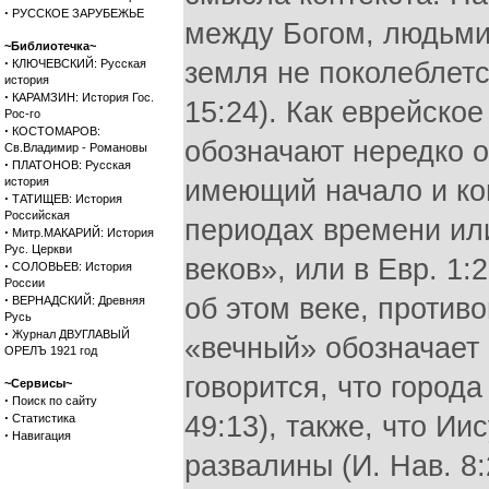
·
РУССКОЕ ЗАРУБЕЖЬЕ
между Богом, людьми 
~Библиотечка~
·
КЛЮЧЕВСКИЙ: Русская
земля не поколеблется
история
·
КАРАМЗИН: История Гос.
15:24). Как еврейское
Рос-го
·
КОСТОМАРОВ:
обозначают нередко о
Св.Владимир - Романовы
·
ПЛАТОНОВ: Русская
история
имеющий начало и кон
·
ТАТИЩЕВ: История
Российская
периодах времени или 
·
Митр.МАКАРИЙ: История
Рус. Церкви
веков», или в Евр. 1:2
·
СОЛОВЬЕВ: История
России
·
об этом веке, противо
ВЕРНАДСКИЙ: Древняя
Русь
·
Журнал ДВУГЛАВЫЙ
«вечный» обозначает 
ОРЕЛЪ 1921 год
говорится, что город
~Сервисы~
·
Поиск по сайту
·
49:13), также, что Ии
Статистика
·
Навигация
развалины (И. Нав. 8: