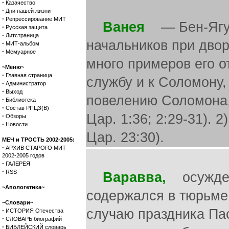
·
Казачество
·
Дни нашей жизни
·
Репрессирование МИТ
Ванея
— Бен-Ягу. 
·
Русская защита
·
Литстраница
начальников при двор
·
МИТ-альбом
·
Мемуарное
много примеров его от
~Меню~
·
Главная страница
службу и к Соломону,
·
Администратор
·
Выход
повелению Соломона, 
·
Библиотека
·
Состав РПЦЗ(В)
Цар. 1:36; 2:29-31). 
·
Обзоры
·
Новости
Цар. 23:30).
МЕЧ и ТРОСТЬ 2002-2005:
·
АРХИВ СТАРОГО МИТ
2002-2005 годов
·
ГАЛЕРЕЯ
·
RSS
Варавва,
осужденн
~Апологетика~
содержался в тюрьме 
~Словари~
·
случаю праздника Пас
ИСТОРИЯ Отечества
·
СЛОВАРЬ биографий
·
БИБЛЕЙСКИЙ словарь