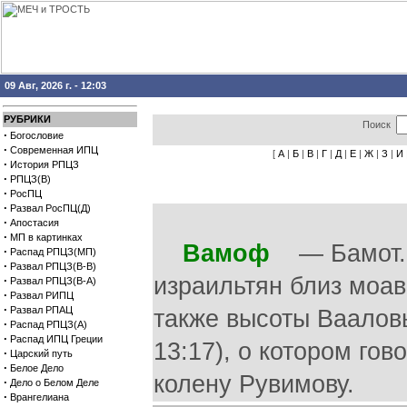
09 Авг, 2026 г. - 12:03
РУБРИКИ
Поиск
·
Богословие
·
Современная ИПЦ
[
А
|
Б
|
В
|
Г
|
Д
|
Е
|
Ж
|
З
|
И
·
История РПЦЗ
·
РПЦЗ(В)
·
РосПЦ
·
Развал РосПЦ(Д)
·
Апостасия
·
МП в картинках
Вамоф
— Бамот. В
·
Распад РПЦЗ(МП)
·
Развал РПЦЗ(В-В)
израильтян близ моав
·
Развал РПЦЗ(В-А)
·
Развал РИПЦ
·
Развал РПАЦ
также высоты Вааловы
·
Распад РПЦЗ(А)
·
Распад ИПЦ Греции
13:17), о котором го
·
Царский путь
·
Белое Дело
колену Рувимову.
·
Дело о Белом Деле
·
Врангелиана