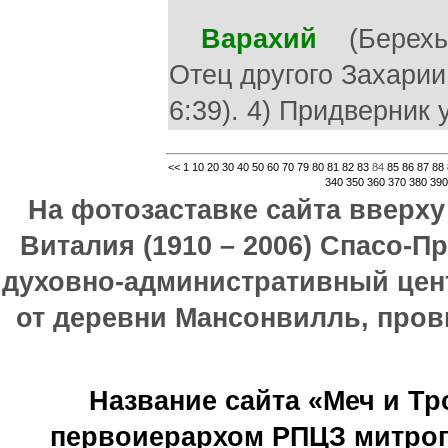
Варахий
(Берехья)
Отец другого Захарии 
6:39). 4) Придверник у
<<
1
10
20
30
40
50
60
70
79
80
81
82
83
84
85
86
87
88
340
350
360
370
380
390
На фотозаставке сайта вверх
Виталия (1910 – 2006) Спасо-П
духовно-административный цен
от деревни Мансонвилль, прови
Название сайта «Меч и Т
первоиерархом РПЦЗ митроп