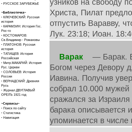
узников на свободу п
·
РУССКОЕ ЗАРУБЕЖЬЕ
Христа, Пилат предло
~Библиотечка~
·
КЛЮЧЕВСКИЙ: Русская
отпустить Варавву, чт
история
·
КАРАМЗИН: История Гос.
Рос-го
Лук. 23:18; Иоан. 18:4
·
КОСТОМАРОВ:
Св.Владимир - Романовы
·
ПЛАТОНОВ: Русская
история
·
ТАТИЩЕВ: История
Варак
— Барак. Ва
Российская
·
Митр.МАКАРИЙ: История
Богом через Девору д
Рус. Церкви
·
СОЛОВЬЕВ: История
Иавина. Получив увер
России
·
ВЕРНАДСКИЙ: Древняя
Русь
собрал 10.000 мужей 
·
Журнал ДВУГЛАВЫЙ
ОРЕЛЪ 1921 год
сражался за Израиля 
~Сервисы~
барака описывается и
·
Поиск по сайту
·
Статистика
·
Навигация
упоминается в числе 