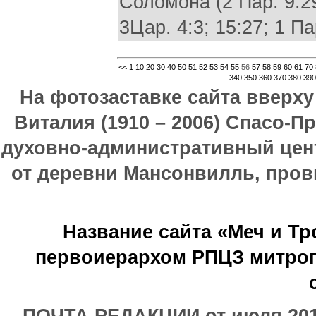
Соломона (2 Пар. 9:2
3Цар. 4:3; 15:27; 1 Па
<<
1
10
20
30
40
50
51
52
53
54
55
56
57
58
59
60
61
70
340
350
360
370
380
390
На фотозаставке сайта вверх
Виталия (1910 – 2006) Спасо-П
духовно-административный цен
от деревни Мансонвилль, прови
Название сайта «Меч и Т
первоиерархом РПЦЗ митроп