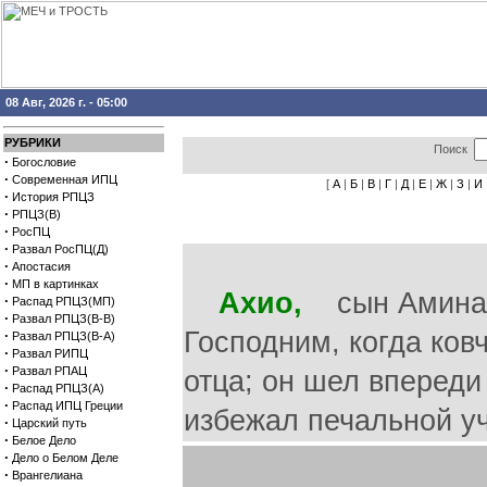
08 Авг, 2026 г. - 05:00
РУБРИКИ
Поиск
·
Богословие
·
Современная ИПЦ
[
А
|
Б
|
В
|
Г
|
Д
|
Е
|
Ж
|
З
|
И
·
История РПЦЗ
·
РПЦЗ(В)
·
РосПЦ
·
Развал РосПЦ(Д)
·
Апостасия
·
МП в картинках
Ахио,
сын Аминада
·
Распад РПЦЗ(МП)
·
Развал РПЦЗ(В-В)
Господним, когда ков
·
Развал РПЦЗ(В-А)
·
Развал РИПЦ
·
Развал РПАЦ
отца; он шел впереди 
·
Распад РПЦЗ(А)
·
Распад ИПЦ Греции
избежал печальной уча
·
Царский путь
·
Белое Дело
·
Дело о Белом Деле
·
Врангелиана