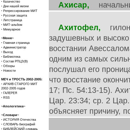
·
Казачество
Ахисар,
начальник
·
Дни нашей жизни
·
Репрессирование МИТ
·
Русская защита
·
Литстраница
·
МИТ-альбом
Ахитофел,
гилоня
·
Мемуарное
задушевных и высоко
~Меню~
·
Главная страница
восстании Авессалом
·
Администратор
·
Выход
·
одним из самых силь
Библиотека
·
Состав РПЦЗ(В)
·
Обзоры
послушал его проница
·
Новости
что восстание окончит
МЕЧ и ТРОСТЬ 2002-2005:
·
АРХИВ СТАРОГО МИТ
17; Пс. 54:13-15). А
2002-2005 годов
·
ГАЛЕРЕЯ
·
RSS
Цар. 23:34; ср. 2 Цар
~Апологетика~
объясняет причину, 
~Словари~
·
ИСТОРИЯ Отечества
·
СЛОВАРЬ биографий
·
БИБЛЕЙСКИЙ словарь