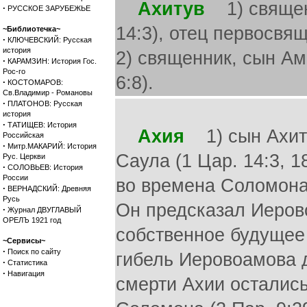
Ахитув
1) священн
·
РУССКОЕ ЗАРУБЕЖЬЕ
14:3), отец первосвящ
~Библиотечка~
·
КЛЮЧЕВСКИЙ: Русская
история
2) священник, сын Ам
·
КАРАМЗИН: История Гос.
Рос-го
6:8).
·
КОСТОМАРОВ:
Св.Владимир - Романовы
·
ПЛАТОНОВ: Русская
история
·
ТАТИЩЕВ: История
Ахия
1) сын Ахиту
Российская
·
Митр.МАКАРИЙ: История
Саула (1 Цар. 14:3, 
Рус. Церкви
·
СОЛОВЬЕВ: История
России
во времена Соломона 
·
ВЕРНАДСКИЙ: Древняя
Русь
Он предсказал Иеров
·
Журнал ДВУГЛАВЫЙ
ОРЕЛЪ 1921 год
собственное будущее
~Сервисы~
·
Поиск по сайту
гибель Иеровоамова д
·
Статистика
·
Навигация
смерти Ахии остались