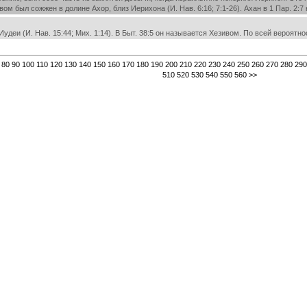
 был сожжен в долине Ахор, близ Иерихона (И. Нав. 6:16; 7:1-26). Ахан в 1 Пар. 2:7
еи (И. Нав. 15:44; Мих. 1:14). В Быт. 38:5 он называется Хезивом. По всей вероятно
80
90
100
110
120
130
140
150
160
170
180
190
200
210
220
230
240
250
260
270
280
290
510
520
530
540
550
560
>>