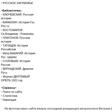
·
РУССКОЕ ЗАРУБЕЖЬЕ
~Библиотечка~
·
КЛЮЧЕВСКИЙ: Русская
история
·
КАРАМЗИН: История Гос.
Рос-го
·
КОСТОМАРОВ:
Св.Владимир - Романовы
·
ПЛАТОНОВ: Русская
история
·
ТАТИЩЕВ: История
Российская
·
Митр.МАКАРИЙ: История
Рус. Церкви
·
СОЛОВЬЕВ: История
России
·
ВЕРНАДСКИЙ: Древняя
Русь
·
Журнал ДВУГЛАВЫЙ
ОРЕЛЪ 1921 год
~Сервисы~
·
Поиск по сайту
·
Статистика
·
Навигация
На фотозаставке сайта вверху последняя резиденция митрополита Виталия 