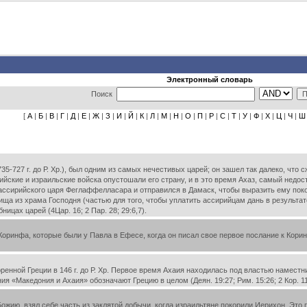
Электронный словарь
Поиск
[
А
|
Б
|
В
|
Г
|
Д
|
Е
|
Ж
|
З
|
И
|
Й
|
К
|
Л
|
М
|
Н
|
О
|
П
|
Р
|
С
|
Т
|
У
|
Ф
|
Х
|
Ц
|
Ч
|
Ш
-727 г. до Р. Хр.), был одним из самых нечестивых царей; он зашел так далеко, что с
йские и израильские войска опустошали его страну, и в это время Ахаз, самый недо
у ассирийского царя Феглаффелласара и отправился в Дамаск, чтобы выразить ему пок
ща из храма Господня (частью для того, чтобы уплатить ассирийцам дань в результате
ицах царей (4Цар. 16; 2 Пар. 28; 29:6,7).
оринфа, которые были у Павла в Ефесе, когда он писал свое первое послание к Кор
нной Греции в 146 г. до Р. Хр. Первое время Ахаия находилась под властью наместн
 «Македония и Ахаия» обозначают Грецию в целом (Деян. 19:27; Рим. 15:26; 2 Кор. 11:
ию, взял себе часть из заклятой добычи, когда израильтяне покорили Иерихон. Это 