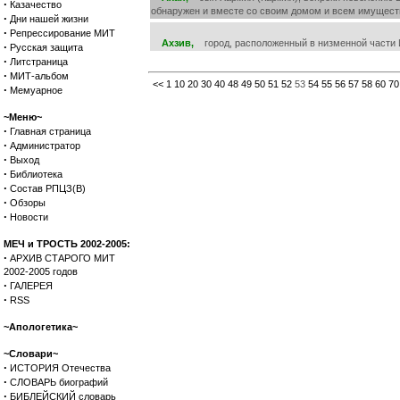
·
Казачество
обнаружен и вместе со своим домом и всем имуществом
·
Дни нашей жизни
·
Репрессирование МИТ
Ахзив,
город, расположенный в низменной части Иуд
·
Русская защита
·
Литстраница
·
МИТ-альбом
<<
1
10
20
30
40
48
49
50
51
52
53
54
55
56
57
58
60
70
·
Мемуарное
~Меню~
·
Главная страница
·
Администратор
·
Выход
·
Библиотека
·
Состав РПЦЗ(В)
·
Обзоры
·
Новости
МЕЧ и ТРОСТЬ 2002-2005:
·
АРХИВ СТАРОГО МИТ
2002-2005 годов
·
ГАЛЕРЕЯ
·
RSS
~Апологетика~
~Словари~
·
ИСТОРИЯ Отечества
·
СЛОВАРЬ биографий
·
БИБЛЕЙСКИЙ словарь