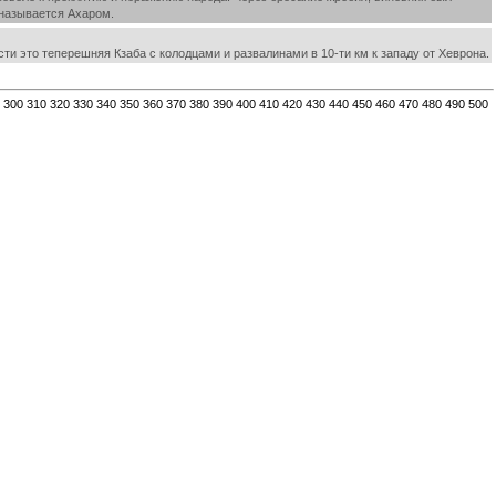
 называется Ахаром.
сти это теперешняя Кзаба с колодцами и развалинами в 10-ти км к западу от Хеврона.
300
310
320
330
340
350
360
370
380
390
400
410
420
430
440
450
460
470
480
490
500