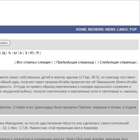
HOME
::
REVIEWS
::
NEWS
::
LINKS
::
TOP
|
Щ
|
Ъ
|
Ы
|
Ь
|
Э
|
Ю
|
Я
]
[
Все статьи словаря
] [
Предыдущая страница
] [
Следующая страница
]
жигал своих собственных детей в жертву идолам (2 Пар. 28:3); он повсюду поставил
стойный царь, получил через пророка Исайю пророчество об Эммануиле (Книга Исайи
орность. Оттуда он привез образец жертвенника и порядок идольского служения и
 неудачной войны), погасил светильники и жертвенные огни в святилище и, наконец,
инфянам. Стефан и его домочадцы были крещены Павлом, первыми в Ахаии, и отдали
ика Македонии, но после царствования Августа она сделалась самостоятельной
 10; 1 Фес. 1:7,8). Наместник этой провинции жил в Коринфе.
повело к проклятию и поражению народа. Через бросание жребия, виновник был