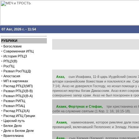
07 Авг, 2026 г. - 11:54
РУБРИКИ
·
Богословие
·
Современная ИПЦ
·
История РПЦЗ
·
РПЦЗ(В)
·
РосПЦ
·
Развал РосПЦ(Д)
·
Апостасия
Ахаз,
сын Иоафама, 11-й царь Иудейский (около 735
·
МП в картинках
алтари хананейским божествам и поклонялся им. Сири
·
Распад РПЦЗ(МП)
7:14). Ахаз не доверился Господу, но искал помощи 
·
приносил жертвы богам Дамасским. Ахаз взял сокрови
Развал РПЦЗ(В-В)
·
совершенно запер храм. Ахаз не был похоронен в гробн
Развал РПЦЗ(В-А)
·
Развал РИПЦ
·
Развал РПАЦ
Ахаик, Фортунах и Стефан,
три христианина из К
·
Распад РПЦЗ(А)
себя на служение святым (1 Кор. 1: 16; 16:15-18).
·
Распад ИПЦ Греции
·
Царский путь
Ахаия,
наименование, которое римляне дали покоре
·
Белое Дело
провинцией, включавшей Пелопонес и Элладу. Названия
·
Дело о Белом Деле
·
Врангелиана
Ахан,
сын Хармия (Кармия), вопреки повелению Бож