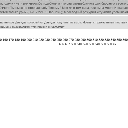
: «да» и «нет» или что-либо подобное, и что они употреблялись для бросания своего
! Отчего Ты ныне не отвечал рабу Твоему? Моя ли в том вина, или сына моего Ионафан
тся только урим (Чис. 27:21; 1 Цар. 28:6); в последний раз урим и туммим упоминаются
льников Давида, который от Давида получил письмо к Иоаву, с приказанием поставить
кие письма называются «урииными письмами».
0
160
170
180
190
200
210
220
230
240
250
260
270
280
290
300
310
320
330
340
350
360
496
497
500
510
520
530
540
550
560
>>