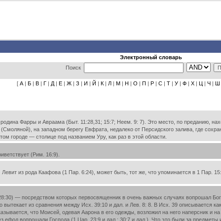
Электронный словарь
Поиск
[
А
|
Б
|
В
|
Г
|
Д
|
Е
|
Ж
|
З
|
И
|
Й
|
К
|
Л
|
М
|
Н
|
О
|
П
|
Р
|
С
|
Т
|
У
|
Ф
|
Х
|
Ц
|
Ч
|
Ш
одина Фарры и Авраама (Быт. 11:28,31; 15:7; Неем. 9: 7). Это место, по преданию, н
(Смоляной), на западном берегу Евфрата, недалеко от Персидского залива, где сохр
ом городе — столице под названием Уру, как раз в этой области.
иветствует (Рим. 16:9).
 Левит из рода Каафова (1 Пар. 6:24), может быть, тот же, что упоминается в 1 Пар.
28:30) — посредством которых первосвященник в очень важных случаях вопрошал Бога (
 вытекает из сравнения между Исх. 39:10 и дал. и Лев. 8: 8. В Исх. 39 описывается к
сказывается, что Моисей, одевая Аарона в его одежды, возложил на него наперсник и
рез ефод вопрошали Господа (1 Цар. 23:9 и дал.; 30:7 и дал.). Что это были за предме