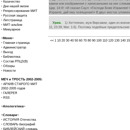
·
Казачество
камни или изображения с написанными на них словами
·
Дни нашей жизни
Цар. 14:4!: «И сказал Саул: «Господи Боже Израилев
·
Репрессирование МИТ
Израиле, дай ему освящение!» В двух местах упоминае
·
Русская защита
·
Литстраница
Урия.
1) Хеттеянин, муж Вирсавии, один из военача
·
МИТ-альбом
11; 23:39; Мат. 1:6). Поэтому подобные предательс
·
Мемуарное
~Меню~
<<
1
10
20
30
40
50
60
70
80
90
100
110
120
130
140
15
·
Главная страница
·
Администратор
·
Выход
·
Библиотека
·
Состав РПЦЗ(В)
·
Обзоры
·
Новости
МЕЧ и ТРОСТЬ 2002-2005:
·
АРХИВ СТАРОГО МИТ
2002-2005 годов
·
ГАЛЕРЕЯ
·
RSS
~Апологетика~
~Словари~
·
ИСТОРИЯ Отечества
·
СЛОВАРЬ биографий
·
БИБЛЕЙСКИЙ словарь