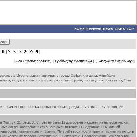
HOME
::
REVIEWS
::
NEWS
::
LINKS
::
TOP
|
Щ
|
Ъ
|
Ы
|
Ь
|
Э
|
Ю
|
Я
]
[
Все статьи словаря
] [
Предыдущая страница
] [
Следующая страница
]
аходилось в Месопотамии, например, в городе Орфах или др. м. Новейшие
анились, между прочим, громадные развалины храма, посвященные богу луны, Сину.
 15:5 — начальник сынов Каафовых во время Давида. 2) Из Гивы — Отец Михаии
Чис. 27: 21; Втор, 33:8). Это не были 12 драгоценных камней на наперснике, как
ак был сделан наперсник и как в него были вставлены 12 драгоценных камней,
 на наперсник положил урим и туммим. По всей вероятности, урим и туммим имеются в
ты и как через них давалось откровение — неизвестно. Предположение, что это были