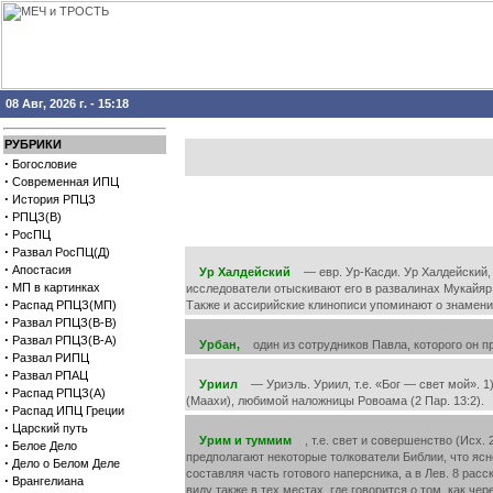
08 Авг, 2026 г. - 15:18
РУБРИКИ
·
Богословие
·
Современная ИПЦ
·
История РПЦЗ
·
РПЦЗ(В)
·
РосПЦ
·
Развал РосПЦ(Д)
·
Апостасия
Ур Халдейский
— евр. Ур-Касди. Ур Халдейский, р
·
МП в картинках
исследователи отыскивают его в развалинах Мукайяр 
·
Распад РПЦЗ(МП)
Также и ассирийские клинописи упоминают о знаменит
·
Развал РПЦЗ(В-В)
·
Развал РПЦЗ(В-А)
Урбан,
один из сотрудников Павла, которого он пр
·
Развал РИПЦ
·
Развал РПАЦ
Уриил
— Уриэль. Уриил, т.е. «Бог — свет мой». 1)
·
Распад РПЦЗ(А)
(Маахи), любимой наложницы Ровоама (2 Пар. 13:2).
·
Распад ИПЦ Греции
·
Царский путь
Урим и туммим
, т.е. свет и совершенство (Исх. 
·
Белое Дело
предполагают некоторые толкователи Библии, что ясно
·
Дело о Белом Деле
составляя часть готового наперсника, а в Лев. 8 рас
·
Врангелиана
виду также в тех местах, где говорится о том, как че