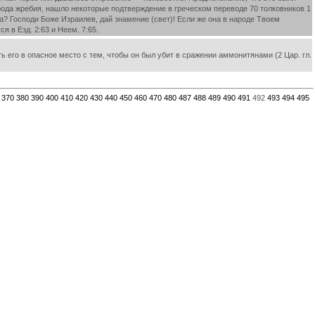
 рода жребия, нашло некоторые подтверждение в греческом переводе 70 толковников 1
а? Господи Боже Израилев, дай знамение (свет)! Если же она в народе Твоем
 в Езд. 2:63 и Неем. 7:65.
 его в опасное место с тем, чтобы он был убит в сражении аммонитянами (2 Цар. гл.
370
380
390
400
410
420
430
440
450
460
470
480
487
488
489
490
491
492
493
494
495