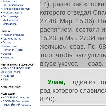
·
Казачество
14); равно как «поска
·
Дни нашей жизни
·
Репрессирование МИТ
которого отведал Спа
·
Русская защита
·
Литстраница
27:48; Map. 15:36). Н
·
МИТ-альбом
·
Мемуарное
распятием, состоял и
~Меню~
·
Главная страница
15:23; в Мат. 27:34 
·
Администратор
·
Выход
желчью»; срав. Пс. 68
·
Библиотека
·
Состав РПЦЗ(В)
того, чтобы заглушить
·
Обзоры
·
Новости
вкусе уксуса — срав. 
МЕЧ и ТРОСТЬ 2002-2005:
·
АРХИВ СТАРОГО МИТ
2002-2005 годов
·
ГАЛЕРЕЯ
·
RSS
Улам,
один из пот
~Апологетика~
род которого славилс
~Словари~
·
8:40).
ИСТОРИЯ Отечества
·
СЛОВАРЬ биографий
·
БИБЛЕЙСКИЙ словарь