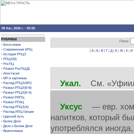
09 Авг, 2026 г. - 05:50
РУБРИКИ
Поиск
·
Богословие
·
Современная ИПЦ
[
А
|
Б
|
В
|
Г
|
Д
|
Е
|
Ж
|
З
|
И
·
История РПЦЗ
·
РПЦЗ(В)
·
РосПЦ
·
Развал РосПЦ(Д)
·
Апостасия
·
МП в картинках
Укал.
См. «Уфиил
·
Распад РПЦЗ(МП)
·
Развал РПЦЗ(В-В)
·
Развал РПЦЗ(В-А)
·
Развал РИПЦ
·
Развал РПАЦ
Уксус
— евр. хомец
·
Распад РПЦЗ(А)
·
Распад ИПЦ Греции
напитков, который бы
·
Царский путь
·
Белое Дело
·
употреблялся иногда,
Дело о Белом Деле
·
Врангелиана