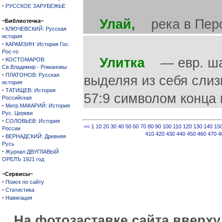
·
РУССКОЕ ЗАРУБЕЖЬЕ
Улай,
река в Перси
~Библиотечка~
·
КЛЮЧЕВСКИЙ: Русская
история
·
КАРАМЗИН: История Гос.
Рос-го
·
Улитка
— евр. шавл
КОСТОМАРОВ:
Св.Владимир - Романовы
·
ПЛАТОНОВ: Русская
выделяя из себя слизь
история
·
ТАТИЩЕВ: История
57:9 символом конца 
Российская
·
Митр.МАКАРИЙ: История
Рус. Церкви
·
СОЛОВЬЕВ: История
<<
1
10
20
30
40
50
60
70
80
90
100
110
120
130
140
15
России
410
420
430
440
450
460
470
4
·
ВЕРНАДСКИЙ: Древняя
Русь
·
Журнал ДВУГЛАВЫЙ
ОРЕЛЪ 1921 год
~Сервисы~
·
Поиск по сайту
·
Статистика
·
Навигация
На фотозаставке сайта вверх