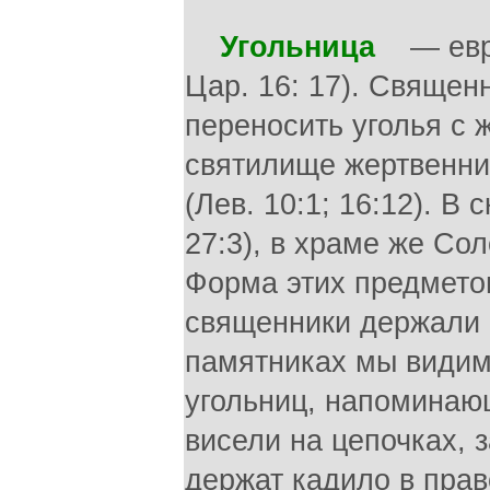
Угольница
— евр. 
Цар. 16: 17). Священ
переносить уголья с 
святилище жертвенни
(Лев. 10:1; 16:12). В
27:3), в храме же Сол
Форма этих предметов
священники держали и
памятниках мы видим
угольниц, напоминающ
висели на цепочках, з
держат кадило в пра