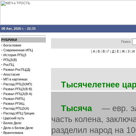
08 Авг, 2026 г. - 22:33
РУБРИКИ
Поиск
·
Богословие
·
Современная ИПЦ
[
А
|
Б
|
В
|
Г
|
Д
|
Е
|
Ж
|
З
|
И
·
История РПЦЗ
·
РПЦЗ(В)
·
РосПЦ
·
Развал РосПЦ(Д)
·
Апостасия
·
МП в картинках
Тысячелетнее цар
·
Распад РПЦЗ(МП)
·
Развал РПЦЗ(В-В)
·
Развал РПЦЗ(В-А)
·
Развал РИПЦ
·
Развал РПАЦ
Тысяча
— евр. эле
·
Распад РПЦЗ(А)
·
Распад ИПЦ Греции
часть колена, заклю
·
Царский путь
·
Белое Дело
·
разделил народ на 10
Дело о Белом Деле
·
Врангелиана