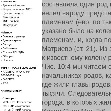
·
Казачество
составляла один род 
·
Дни нашей жизни
·
Репрессирование МИТ
велел народу предста
·
Русская защита
·
Литстраница
племенам (евр. по тыс
·
МИТ-альбом
·
Мемуарное
указано было на кол
~Меню~
·
Главная страница
племенам, и, когда 
·
Администратор
·
Выход
Матриево (ст. 21). И
·
Библиотека
·
Состав РПЦЗ(В)
к известному колену 
·
Обзоры
·
Новости
Чис. 10:4 мы читаем 
МЕЧ и ТРОСТЬ 2002-2005:
·
АРХИВ СТАРОГО МИТ
начальниках родов, ка
2002-2005 годов
·
ГАЛЕРЕЯ
где жили главы родов
·
RSS
~Апологетика~
тысячи. Следовательн
~Словари~
города, в которых жи
·
ИСТОРИЯ Отечества
·
СЛОВАРЬ биографий
·
БИБЛЕЙСКИЙ словарь