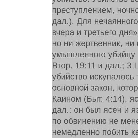
преступлением, ночно
дал.). Для нечаянног
вчера и третьего дня
но ни жертвенник, ни
умышленного убийцу (И
Втор. 19:11 и дал.; 3
убийство искупалось 
основной закон, кот
Каином (Быт. 4:14), я
дал.: он был ясен и я
по обвинению не мен
немедленно побить ка