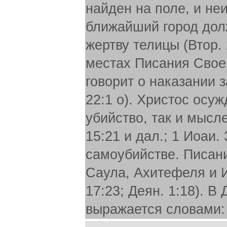
найден на поле, и неи
ближайший город дол
жертву телицы (Втор. 
местах Писания Свое
говорит о наказании за
22:1 о). Христос осу
убийство, так и мысле
15:21 и дал.; 1 Иоаи.
самоубийстве. Писани
Саула, Ахитефеля и И
17:23; Деян. 1:18). В
выражается словами: 