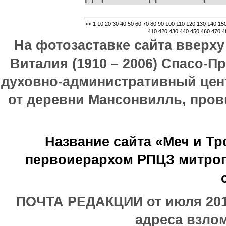
<<
1
10
20
30
40
50
60
70
80
90
100
110
120
130
140
15
410
420
430
440
450
460
470
4
На фотозаставке сайта вверх
Виталия (1910 – 2006) Спасо-П
духовно-административный цен
от деревни Мансонвилль, прови
Название сайта «Меч и Т
первоиерархом РПЦЗ митроп
ПОЧТА РЕДАКЦИИ от июля 2017
адреса взлом