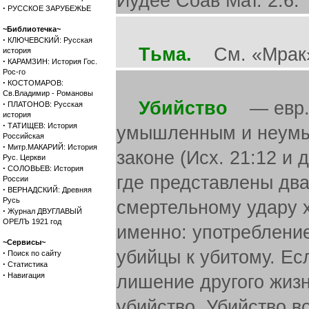
Иудее Соав Мат. 2:6.
·
РУССКОЕ ЗАРУБЕЖЬЕ
~Библиотечка~
·
КЛЮЧЕВСКИЙ: Русская
Тьма.
См. «Мрак
история
·
КАРАМЗИН: История Гос.
Рос-го
·
КОСТОМАРОВ:
Св.Владимир - Романовы
Убийство
— евр. р
·
ПЛАТОНОВ: Русская
история
·
ТАТИЩЕВ: История
умышленным и неумы
Российская
·
Митр.МАКАРИЙ: История
законе (Исх. 21:12 и д
Рус. Церкви
·
СОЛОВЬЕВ: История
где представлены два
России
·
ВЕРНАДСКИЙ: Древняя
Русь
смертельному удару 
·
Журнал ДВУГЛАВЫЙ
ОРЕЛЪ 1921 год
именно: употреблени
~Сервисы~
убийцы к убитому. Есл
·
Поиск по сайту
·
Статистика
·
Навигация
лишение другого жиз
убийство. Убийство в