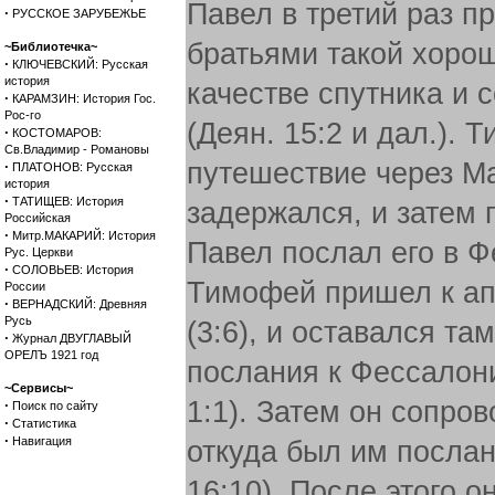
Павел в третий раз п
·
РУССКОЕ ЗАРУБЕЖЬЕ
братьями такой хорош
~Библиотечка~
·
КЛЮЧЕВСКИЙ: Русская
история
качестве спутника и 
·
КАРАМЗИН: История Гос.
Рос-го
(Деян. 15:2 и дал.).
·
КОСТОМАРОВ:
Св.Владимир - Романовы
путешествие через Ма
·
ПЛАТОНОВ: Русская
история
·
ТАТИЩЕВ: История
задержался, и затем 
Российская
·
Митр.МАКАРИЙ: История
Павел послал его в Фе
Рус. Церкви
·
СОЛОВЬЕВ: История
Тимофей пришел к ап
России
·
ВЕРНАДСКИЙ: Древняя
Русь
(3:6), и оставался та
·
Журнал ДВУГЛАВЫЙ
ОРЕЛЪ 1921 год
послания к Фессалоник
~Сервисы~
1:1). Затем он сопров
·
Поиск по сайту
·
Статистика
·
Навигация
откуда был им послан
16:10). После этого 