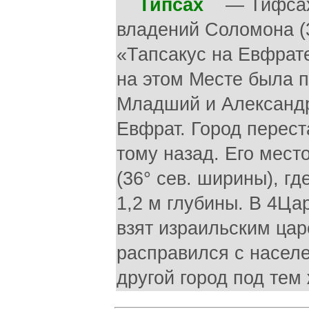
Типсах
— Тифсах. 
владений Соломона (3
«Тапсакус на Евфрате
на этом Месте была п
Младший и Александр
Евфрат. Город перест
тому назад. Его мест
(36° сев. ширины), г
1,2 м глубины. В 4Цар
взят израильским ца
расправился с населе
другой город под тем