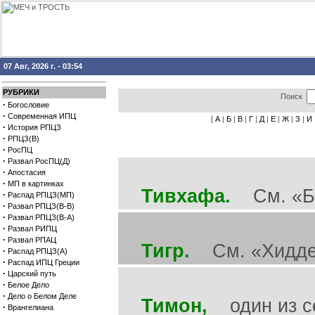
07 Авг, 2026 г. - 03:54
РУБРИКИ
Поиск
·
Богословие
·
Современная ИПЦ
[
А
|
Б
|
В
|
Г
|
Д
|
Е
|
Ж
|
З
|
И
·
История РПЦЗ
·
РПЦЗ(В)
·
РосПЦ
·
Развал РосПЦ(Д)
·
Апостасия
·
МП в картинках
Тивхафа.
См. «Б
·
Распад РПЦЗ(МП)
·
Развал РПЦЗ(В-В)
·
Развал РПЦЗ(В-А)
·
Развал РИПЦ
·
Развал РПАЦ
Тигр.
См. «Хидде
·
Распад РПЦЗ(А)
·
Распад ИПЦ Греции
·
Царский путь
·
Белое Дело
·
Дело о Белом Деле
Тимон,
один из се
·
Врангелиана