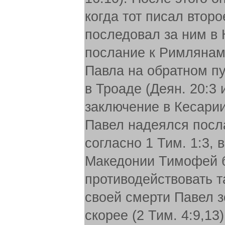
когда тот писал второ
последовал за ним в 
послание к Римлянам 
Павла на обратном пу
в Троаде (Деян. 20:3 
заключение в Кесарии 
Павел надеялся посла
согласно 1 Тим. 1:3, 
Македонии Тимофей б
противодействовать 
своей смерти Павел з
скорее (2 Тим. 4:9,13)