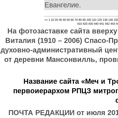
Евангелие.
<<
1
10
20
30
40
50
60
70
80
90
100
110
120
130
140
15
410
420
430
440
441
442
443
4
На фотозаставке сайта вверх
Виталия (1910 – 2006) Спасо-П
духовно-административный цен
от деревни Мансонвилль, прови
Название сайта «Меч и Т
первоиерархом РПЦЗ митроп
ПОЧТА РЕДАКЦИИ от июля 2017