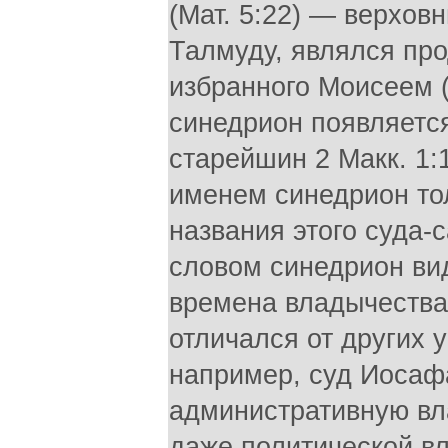
(Мат. 5:22) — верхов
Талмуду, являлся пр
избранного Моисеем (И
синедрион появляется
старейшин 2 Макк. 1:
именем синедрион тол
названия этого суда-
словом синедрион вид
времена владычества 
отличался от других 
например, суд Иосафа
административную вла
даже политической вл