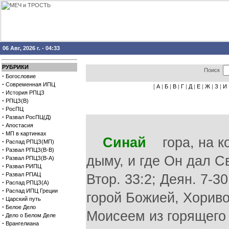
06 Авг, 2026 г. - 04:33
РУБРИКИ
Поиск
·
Богословие
·
Современная ИПЦ
[
А
|
Б
|
В
|
Г
|
Д
|
Е
|
Ж
|
З
|
И
·
История РПЦЗ
·
РПЦЗ(В)
·
РосПЦ
·
Развал РосПЦ(Д)
·
Апостасия
·
МП в картинках
Синай
гора, на ко
·
Распад РПЦЗ(МП)
·
Развал РПЦЗ(В-В)
дыму, и где Он дал Сво
·
Развал РПЦЗ(В-А)
·
Развал РИПЦ
·
Развал РПАЦ
Втор. 33:2; Деян. 7-30
·
Распад РПЦЗ(А)
·
Распад ИПЦ Греции
горой Божией, Хориво
·
Царский путь
·
Белое Дело
Моисеем из горящего т
·
Дело о Белом Деле
·
Врангелиана