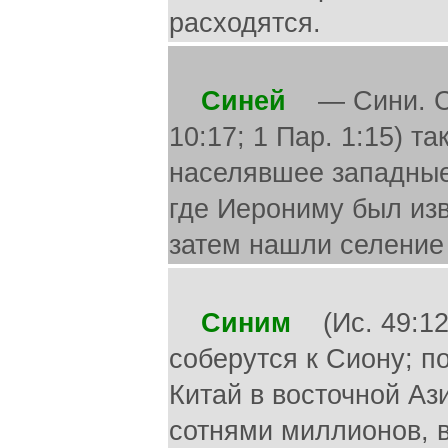
расходятся.
Синей
— Сини. Син
10:17; 1 Пар. 1:15) т
населявшее западные 
где Иерониму был изв
затем нашли селение
Синим
(Ис. 49:12)
соберутся к Сиону; 
Китай в восточной Аз
сотнями миллионов, 