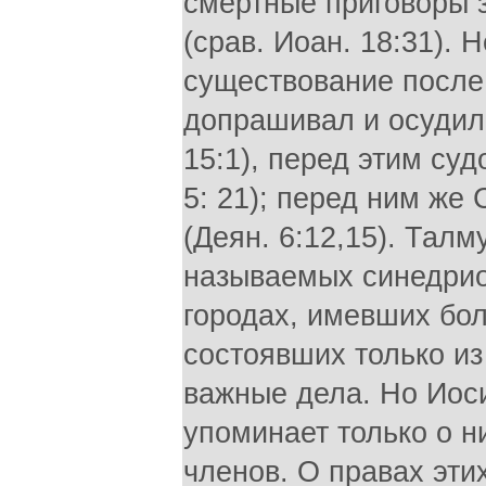
смертные приговоры 
(срав. Иоан. 18:31). 
существование после 
допрашивал и осудил И
15:1), перед этим суд
5: 21); перед ним же
(Деян. 6:12,15). Тал
называемых синедрио
городах, имевших бол
состоявших только из
важные дела. Но Иоси
упоминает только о н
членов. О правах эти