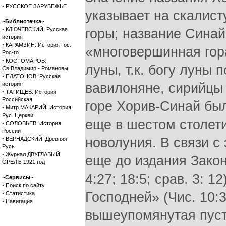
·
РУССКОЕ ЗАРУБЕЖЬЕ
указывает на скалис
~Библиотечка~
·
КЛЮЧЕВСКИЙ: Русская
горы; название Синай
история
·
КАРАМЗИН: История Гос.
«многовершинная гора
Рос-го
·
КОСТОМАРОВ:
луны, т.к. богу луны
Св.Владимир - Романовы
·
ПЛАТОНОВ: Русская
история
вавилоняне, сирийцы 
·
ТАТИЩЕВ: История
Российская
горе Хорив-Синай был
·
Митр.МАКАРИЙ: История
Рус. Церкви
еще в шестом столети
·
СОЛОВЬЕВ: История
России
·
новолуния. В связи с 
ВЕРНАДСКИЙ: Древняя
Русь
·
Журнал ДВУГЛАВЫЙ
еще до издания Закон
ОРЕЛЪ 1921 год
4:27; 18:5; срав. 3: 1
~Сервисы~
·
Поиск по сайту
·
Господней» (Чис. 10:
Статистика
·
Навигация
вышеупомянутая пуст