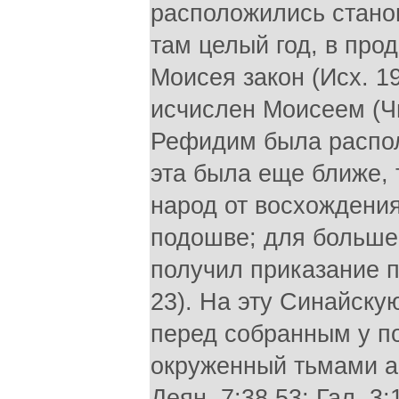
расположились станом
там целый год, в про
Моисея закон (Исх. 19
исчислен Моисеем (Чи
Рефидим была распол
эта была еще ближе, 
народ от восхождения
подошве; для больше
получил приказание п
23). На эту Синайску
перед собранным у п
окруженный тьмами ан
Деян. 7:38,53; Гал. 3: