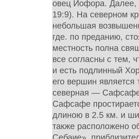
овец Иофора. Далее,
19:9). На северном 
небольшая возвышенн
где. по преданию, сто
местность полна свя
все согласны с тем, 
и есть подлинный Хори
его вершин является 
северная — Сафсафе
Сафсафе простираетс
длиною в 2.5 км. и ш
также расположено о
Себаие», приблизител