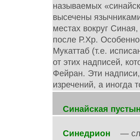
называемых «синайск
высечены язычниками
местах вокруг Синая,
после Р.Хр. Особенно
Мукаттаб (т.е. испис
от этих надписей, ко
Фейран. Эти надписи,
изречений, а иногда 
Синайская пустын
Синедрион
— слов