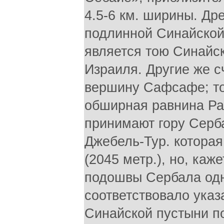
4.5-6 км. ширины. Др
подлинной Синайской 
является тою Синайск
Израиля. Другие же с
вершину Сафсафе; то
обширная равнина Ра
принимают гору Серб
Джебель-Тур. которая
(2045 метр.), но, каж
подошвы Сербала одна
соответствовало ука
Синайской пустыни п