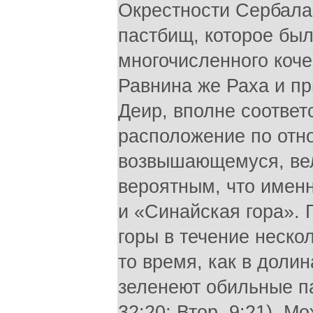
Окрестности Сербала 
пастбищ, которое бы
многочисленного коче
Равнина же Раха и п
Деир, вполне соответ
расположение по отно
возвышающемуся, ве
вероятным, что имен
и «Синайская гора».
горы в течение неско
то время, как в доли
зеленеют обильные па
32:20; Втор. 9:21). 