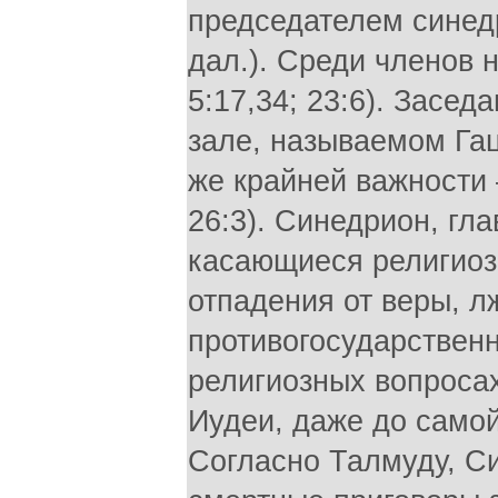
председателем синедри
дал.). Среди членов 
5:17,34; 23:6). Засе
зале, называемом Гац
же крайней важности
26:3). Синедрион, гл
касающиеся религиозн
отпадения от веры, л
противогосударствен
религиозных вопроса
Иудеи, даже до самой
Согласно Талмуду, С