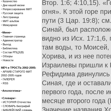
Втор. 1:6; 4:10,15). 
·
Казачество
·
Дни нашей жизни
·
Репрессирование МИТ
огня». К этой горе п
·
Русская защита
·
Литстраница
пути (3 Цар. 19:8); см
·
МИТ-альбом
·
Мемуарное
Синай, был располож
~Меню~
·
видно из Исх. 17:1,6,
Главная страница
·
Администратор
·
Выход
там воды, то Моисей,
·
Библиотека
·
Состав РПЦЗ(В)
Хорива, и из нее поте
·
Обзоры
·
Новости
Израилевы пришли к 
МЕЧ и ТРОСТЬ 2002-2005:
·
АРХИВ СТАРОГО МИТ
Рефидима двинулись 
2002-2005 годов
·
ГАЛЕРЕЯ
Синая, где и оставали
·
RSS
первого года, после и
~Апологетика~
~Словари~
месяце второго года (И
·
ИСТОРИЯ Отечества
·
СЛОВАРЬ биографий
Значение названия Хор
·
БИБЛЕЙСКИЙ словарь