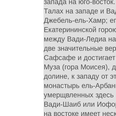
запада на юго-восток
Талах на западе и Ва
Джебель-ель-Хамр; е
Екатерининской горою
между Вади-Ледиа на
две значительные ве
Сафсафе и достигает
Муза (гора Моисея), 
долине, к западу от 
монастырь ель-Арбани»
умерщвленных здесь 
Вади-Шаиб или Иофор
на востоке имеет нес