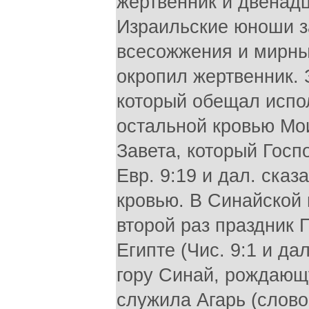
жертвенник и двенадц
Израильские юноши з
всесожжения и мирны
окропил жертвенник. 
который обещал испол
остальной кровью Мои
Завета, который Госпо
Евр. 9:19 и дал. сказ
кровью. В Синайской 
второй раз праздник 
Египте (Чис. 9:1 и да
гору Синай, рождающ
служила Агарь (слово