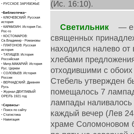
(Ис. 16:10).
·
РУССКОЕ ЗАРУБЕЖЬЕ
~Библиотечка~
·
КЛЮЧЕВСКИЙ: Русская
история
Светильник
— евр
·
КАРАМЗИН: История Гос.
Рос-го
·
священных принадлеж
КОСТОМАРОВ:
Св.Владимир - Романовы
·
ПЛАТОНОВ: Русская
находился налево от 
история
·
ТАТИЩЕВ: История
хлебами предложения
Российская
·
Митр.МАКАРИЙ: История
отходившими с обоих 
Рус. Церкви
·
СОЛОВЬЕВ: История
России
Стебель утвержден бы
·
ВЕРНАДСКИЙ: Древняя
Русь
помещалось 7 лампад (
·
Журнал ДВУГЛАВЫЙ
ОРЕЛЪ 1921 год
лампады наливалось 
~Сервисы~
·
Поиск по сайту
каждый вечер (Лев 24:2
·
Статистика
·
Навигация
храме Соломоновом бы