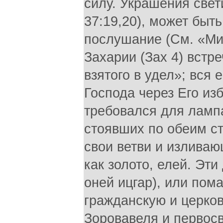
силу. Украшения све
37:19,20), может быт
послушание (См. «Ми
Захарии (Зах 4) встр
взятого в удел»; вся 
Господа через Его из
требовался для лампа
стоявших по обеим с
свои ветви и излива
как золото, елей. Эт
оней ицгар), или пом
гражданскую и церков
Зоровавеля и первос