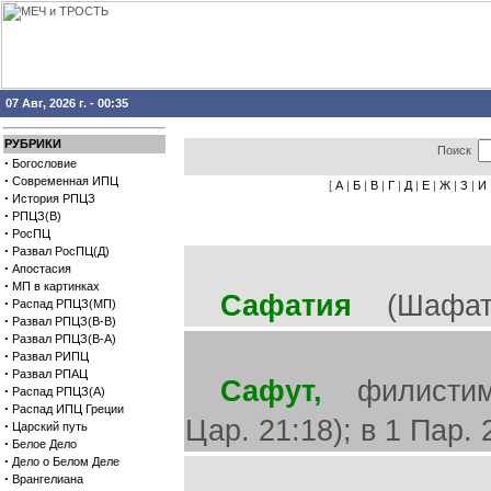
07 Авг, 2026 г. - 00:35
РУБРИКИ
Поиск
·
Богословие
·
Современная ИПЦ
[
А
|
Б
|
В
|
Г
|
Д
|
Е
|
Ж
|
З
|
И
·
История РПЦЗ
·
РПЦЗ(В)
·
РосПЦ
·
Развал РосПЦ(Д)
·
Апостасия
·
МП в картинках
Сафатия
(Шафатья)
·
Распад РПЦЗ(МП)
·
Развал РПЦЗ(В-В)
·
Развал РПЦЗ(В-А)
·
Развал РИПЦ
·
Развал РПАЦ
Сафут,
филистимск
·
Распад РПЦЗ(А)
·
Распад ИПЦ Греции
Цар. 21:18); в 1 Пар.
·
Царский путь
·
Белое Дело
·
Дело о Белом Деле
·
Врангелиана