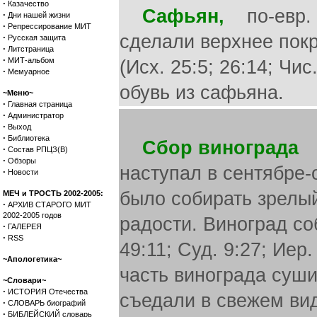
·
Казачество
Сафьян,
по-евр. «
·
Дни нашей жизни
·
Репрессирование МИТ
сделали верхнее пок
·
Русская защита
·
Литстраница
·
МИТ-альбом
(Исх. 25:5; 26:14; Чис
·
Мемуарное
обувь из сафьяна.
~Меню~
·
Главная страница
·
Администратор
·
Выход
·
Библиотека
Сбор винограда
—
·
Состав РПЦЗ(В)
·
Обзоры
наступал в сентябре-
·
Новости
было собирать зрелы
МЕЧ и ТРОСТЬ 2002-2005:
·
АРХИВ СТАРОГО МИТ
2002-2005 годов
радости. Виноград со
·
ГАЛЕРЕЯ
·
RSS
49:11; Суд. 9:27; Иер.
~Апологетика~
часть винограда суши
~Словари~
·
ИСТОРИЯ Отечества
съедали в свежем вид
·
СЛОВАРЬ биографий
·
БИБЛЕЙСКИЙ словарь