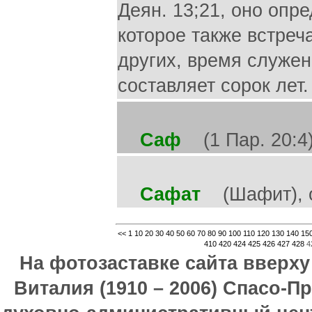
Деян. 13;21, оно опр
которое также встре
других, время служе
составляет сорок лет.
Саф
(1 Пар. 20:4)
Сафат
(Шафит), от
<<
1
10
20
30
40
50
60
70
80
90
100
110
120
130
140
15
410
420
424
425
426
427
428
4
На фотозаставке сайта вверх
Виталия (1910 – 2006) Спасо-П