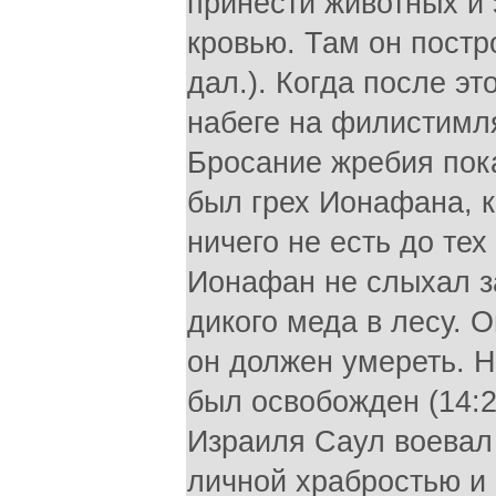
принести животных и 
кровью. Там он постр
дал.). Когда после э
набеге на филистимля
Бросание жребия пок
был грех Ионафана, 
ничего не есть до тех
Ионафан не слыхал з
дикого меда в лесу. О
он должен умереть. Н
был освобожден (14:2
Израиля Саул воевал 
личной храбростью и