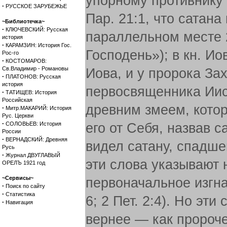
упорному противнику 
·
РУССКОЕ ЗАРУБЕЖЬЕ
Пар. 21:1, что сатан
~Библиотечка~
·
КЛЮЧЕВСКИЙ: Русская
параллельном месте 2
история
·
КАРАМЗИН: История Гос.
Господень»); в кн. Ио
Рос-го
·
КОСТОМАРОВ:
Св.Владимир - Романовы
Иова, и у пророка За
·
ПЛАТОНОВ: Русская
история
первосвященника Иису
·
ТАТИЩЕВ: История
Российская
древним змеем, котор
·
Митр.МАКАРИЙ: История
Рус. Церкви
·
СОЛОВЬЕВ: История
его от Себя, назвав с
России
·
ВЕРНАДСКИЙ: Древняя
видел сатану, спадше
Русь
·
Журнал ДВУГЛАВЫЙ
эти слова указывают 
ОРЕЛЪ 1921 год
~Сервисы~
первоначальное изгна
·
Поиск по сайту
·
Статистика
6; 2 Пет. 2:4). Но эт
·
Навигация
вернее — как пророче