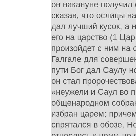
он накануне получил 
сказав, что ослицы н
дал лучший кусок, а 
его на царство (1 Цар.
произойдет с ним на 
Галгале для соверше
пути Бог дал Саулу н
он стал пророчествов
«неужели и Саул во пр
общенародном собран
избран царем; причем,
спрятался в обозе. Н
отнеслись к нему, но 