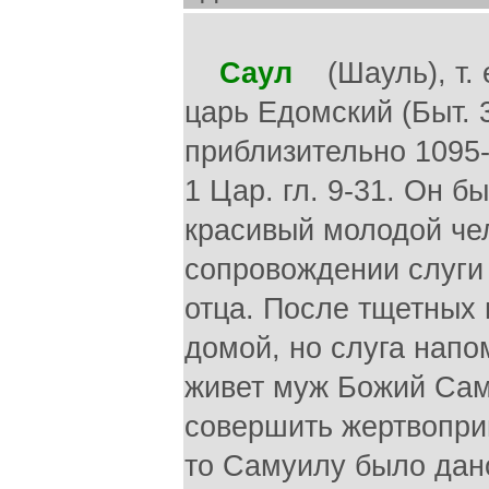
Саул
(Шауль), т. 
царь Едомский (Быт. 3
приблизительно 1095-1
1 Цар. гл. 9-31. Он 
красивый молодой чел
сопровождении слуги 
отца. После тщетных 
домой, но слуга напо
живет муж Божий Сам
совершить жертвопри
то Самуилу было дано 