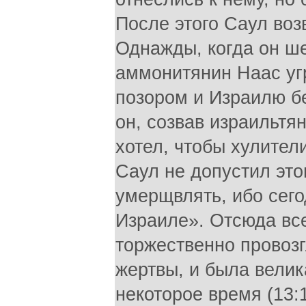
После этого Саул воз
Однажды, когда он ше
аммонитянин Наас уг
позором и Израилю бе
он, созвав израильтя
хотел, чтобы хулител
Саул не допустил этог
умерщвлять, ибо сег
Израиле». Отсюда все
торжественно провоз
жертвы, и была велика
некоторое время (13: