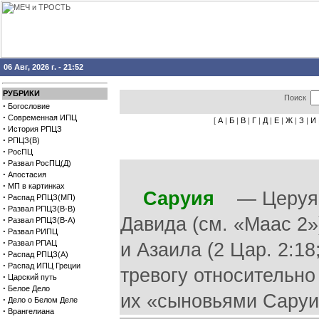
06 Авг, 2026 г. - 21:52
РУБРИКИ
Поиск
·
Богословие
·
Современная ИПЦ
[
А
|
Б
|
В
|
Г
|
Д
|
Е
|
Ж
|
З
|
И
·
История РПЦЗ
·
РПЦЗ(В)
·
РосПЦ
·
Развал РосПЦ(Д)
·
Апостасия
·
МП в картинках
Саруия
— Церуя. 
·
Распад РПЦЗ(МП)
·
Развал РПЦЗ(В-В)
Давида (см. «Маас 2»
·
Развал РПЦЗ(В-А)
·
Развал РИПЦ
·
Развал РПАЦ
и Азаила (2 Цар. 2:18
·
Распад РПЦЗ(А)
·
Распад ИПЦ Греции
тревогу относительно
·
Царский путь
·
Белое Дело
их «сыновьями Саруи» 
·
Дело о Белом Деле
·
Врангелиана