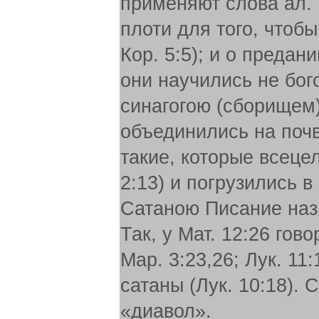
применяют слова ал.
плоти для того, чтобы
Кор. 5:5); и о преда
они научились не бог
синагогою (сборищем)
объединились на почве
такие, которые всецел
2:13) и погрузились в
Сатаною Писание наз
Так, у Мат. 12:26 гово
Map. 3:23,26; Лук. 11:
сатаны (Лук. 10:18). 
«диавол».