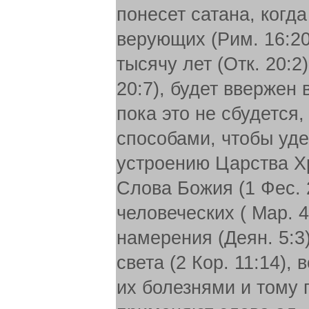
понесет сатана, когд
верующих (Рим. 16:20)
тысячу лет (Отк. 20:2
20:7), будет ввержен 
пока это не сбудется
способами, чтобы уде
устроению Царства Х
Слова Божия (1 Фес. 
человеческих ( Map. 4
намерения (Деян. 5:3
света (2 Кор. 11:14), 
их болезнями и тому п