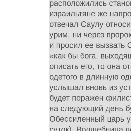
расположились стано
израильтяне же напро
отвечал Саулу относи
урим, ни через проро
и просил ее вызвать 
«как бы бога, выходя
описать eго, то она о
одетого в длинную од
услышал вновь из ус
будет поражен филис
на следующий день бу
Обессиленный царь уп
суток). Волшебница п