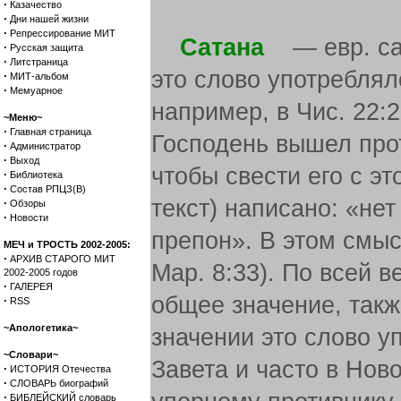
·
Казачество
·
Дни нашей жизни
·
Репрессирование МИТ
Сатана
— евр. сата
·
Русская защита
·
Литстраница
это слово употреблял
·
МИТ-альбом
·
Мемуарное
например, в Чис. 22:22
~Меню~
·
Главная страница
Господень вышел прот
·
Администратор
·
Выход
чтобы свести его с это
·
Библиотека
·
Состав РПЦЗ(В)
текст) написано: «нет
·
Обзоры
·
Новости
препон». В этом смыс
МЕЧ и ТРОСТЬ 2002-2005:
·
АРХИВ СТАРОГО МИТ
Map. 8:33). По всей в
2002-2005 годов
·
ГАЛЕРЕЯ
общее значение, также
·
RSS
~Апологетика~
значении это слово у
~Словари~
Завета и часто в Нов
·
ИСТОРИЯ Отечества
·
СЛОВАРЬ биографий
·
БИБЛЕЙСКИЙ словарь