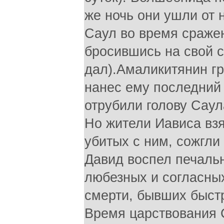
же ночь они ушли от 
Саул во время сраже
бросившись на свой с
дал).Амаликитянин гр
нанес ему последний 
отрубили голову Саул
Но жители Иависа взя
убитых с ним, сожгли 
Давид воспел печаль
любезных и согласных
смерти, бывших быстр
Время царствования С