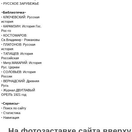
·
РУССКОЕ ЗАРУБЕЖЬЕ
~Библиотечка~
·
КЛЮЧЕВСКИЙ: Русская
история
·
КАРАМЗИН: История Гос.
Рос-го
·
КОСТОМАРОВ:
Св.Владимир - Романовы
·
ПЛАТОНОВ: Русская
история
·
ТАТИЩЕВ: История
Российская
·
Митр.МАКАРИЙ: История
Рус. Церкви
·
СОЛОВЬЕВ: История
России
·
ВЕРНАДСКИЙ: Древняя
Русь
·
Журнал ДВУГЛАВЫЙ
ОРЕЛЪ 1921 год
~Сервисы~
·
Поиск по сайту
·
Статистика
·
Навигация
На фотозаставке сайта вверх