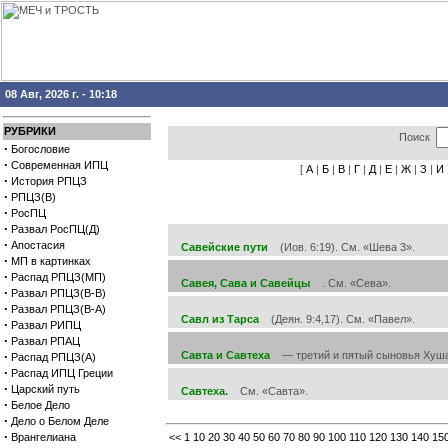
08 Авг, 2026 г. - 10:18
РУБРИКИ
Поиск
·
Богословие
·
Современная ИПЦ
[
А
|
Б
|
В
|
Г
|
Д
|
Е
|
Ж
|
З
|
И
·
История РПЦЗ
·
РПЦЗ(В)
·
РосПЦ
·
Развал РосПЦ(Д)
·
Апостасия
Савейские пути
(Иов. 6:19). См. «Шева 3».
·
МП в картинках
·
Распад РПЦЗ(МП)
Савея, Сава и Савейцы
. См. «Сева».
·
Развал РПЦЗ(В-В)
·
Развал РПЦЗ(В-А)
Савл из Тарса
(Деян. 9:4,17). См. «Павел».
·
Развал РИПЦ
·
Развал РПАЦ
·
Савта и Савтеха
— третий и пятый сыновья Хуша (
Распад РПЦЗ(А)
·
Распад ИПЦ Греции
·
Царский путь
Савтеха.
См. «Савта».
·
Белое Дело
·
Дело о Белом Деле
·
Врангелиана
<<
1
10
20
30
40
50
60
70
80
90
100
110
120
130
140
15