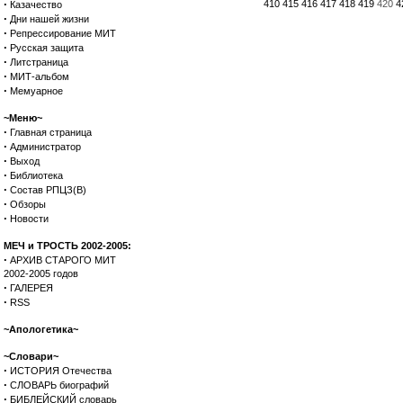
·
410
415
416
417
418
419
420
4
Казачество
·
Дни нашей жизни
·
Репрессирование МИТ
·
Русская защита
·
Литстраница
·
МИТ-альбом
·
Мемуарное
~Меню~
·
Главная страница
·
Администратор
·
Выход
·
Библиотека
·
Состав РПЦЗ(В)
·
Обзоры
·
Новости
МЕЧ и ТРОСТЬ 2002-2005:
·
АРХИВ СТАРОГО МИТ
2002-2005 годов
·
ГАЛЕРЕЯ
·
RSS
~Апологетика~
~Словари~
·
ИСТОРИЯ Отечества
·
СЛОВАРЬ биографий
·
БИБЛЕЙСКИЙ словарь