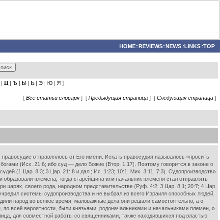
HOME
::
REVIEWS
::
NEWS
::
LINKS
::
TOP
|
Щ
|
Ъ
|
Ы
|
Ь
|
Э
|
Ю
|
Я
]
[
Все статьи словаря
] [
Предыдущая страница
] [
Следующая страница
]
равосудие отправлялось от Его имени. Искать правосудия называлось «просить
богами (Исх. 21:6; ибо суд — дело Божие (Втор. 1:17). Поэтому говорится в законе о
ей (1 Цар. 8:3; 3 Цар. 21: 8 и дал.; Ис. 1:23; 10:1; Мих. 3:11; 7:3). Судопроизводство
ь и образовали племена, тогда старейшина или начальник племени стал отправлять
царях, своего рода, народном представительстве (Руф. 4:2; 3 Цар. 8:1; 20:7; 4 Цар.
 не учредил системы судопроизводства и не выбрал из всего Израиля способных людей,
дили народ во всякое время; маловажные дела они решали самостоятельно, а о
и, по всей вероятности, были князьями, родоначальниками и начальниками племен, о
 лица, для совместной работы со священниками, также находившихся под властью