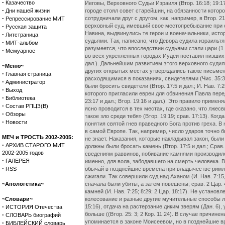
·
Казачество
Иеговы, Верховного Судьи Израиля (Втор. 16:18; 19:17
·
Дни нашей жизни
городе стоял совет старейшин, на обязанности которо
·
сотрудничали друг с другом, как, например, в Втор. 
Репрессирование МИТ
·
верховный суд, имевший свое местопребывание при св
Русская защита
Навина, выдвинулись те герои и военачальники, исто
·
Литстраница
судьями. Так, написано, что Девора судила израильтя
·
МИТ-альбом
разумеется, что впоследствии судьями стали цари (1 Ц
·
Мемуарное
во всех укрепленных городах Иудеи поставил низших 
дал.). Дальнейшим развитием этого верховного судили
~Меню~
других открытых местах утверждались также письменн
·
Главная страница
расходящимися в показаниях, свидетелями (Чис. 35:3
·
Администратор
были бросить свидетели (Втор. 17:5 и дал.; И. Нав. 7
·
Выход
которого пригласили евреи для обвинения Павла перед 
·
Библиотека
23:17 и дал.; Втор. 19:16 и дал.). Это правило примен
·
Состав РПЦЗ(В)
ясно проводится в тех местах, где сказано, что лжес
·
Обзоры
такое зло среди тебя» (Втор. 19:19; срав. 17:13). К
·
Новости
понятия святой гнев праведного Бога против греха. 
в самой Европе. Так, например, число ударов точно 
МЕЧ и ТРОСТЬ 2002-2005:
не знает. Наказания, которые накладывал закон, б
·
АРХИВ СТАРОГО МИТ
должны были бросать камень (Втор. 17:5 и дал.; Срав. 
2002-2005 годов
сведениям раввинов, побивание камнями производилос
·
ГАЛЕРЕЯ
именно, для вола, забодавшего на смерть человека. Вт
·
RSS
обычай в позднейшие времена при владычестве римлян
сжигали. Так совершили суд над Аханом (И. Нав. 7:15,
~Апологетика~
сначала были убиты, а затем повешены; срав. 2 Цар.
камней (И. Нав. 7:25; 8:29; 2 Цар. 18:17). Не устан
~Словари~
колесование и разные другие мучительные способы лиш
·
15:16), отдача на растерзание диким зверям (Дан. 6)
ИСТОРИЯ Отечества
·
больше ((Втор. 25: 3; 2 Кор. 11:24). В случае причинен
СЛОВАРЬ биографий
упоминается в законе Моисеевом, но в позднейшие вре
·
БИБЛЕЙСКИЙ словарь