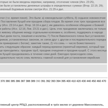
 которые не были введены евреями, например, отсечение членов (Иез. 23:25),
аконом были установлены денежные штрафы в определенных суммах (Втор. 22:19, 29);
чиненный бодливым волом смотри Исх. 21:29 и дал.
а» (т.е. время покоя). Это были: а) еженедельная суббота, б) седьмое новомесячие
в) Поставление Кущей или праздник сбора плодов. Во время этих трех праздников все
(Исх. 23:14 и дал.; Втор. 16:16 и дал.); им давалось особенное обещание о Божией
работы (Исх. 12:16; Лов. 23:21 и дал.). Цель этих праздников заключалась не только
лее живому общению между отдельными коленами и, особенно, поддержать в народе
 был днем поста, покаяния и молитвы. Г) После Вавилонского плена был установлен
здников, установленных законом, их связи друг с другом и последовательного порядка
или примирения с Богом); заметим также, 2) что семь — число Божественного
зить следующим образом: каждый период времени (принятый евреями), который при
е приходились: праздник труб, праздник очищения и праздник кущей. С этого месяца
ик Кущей праздновались в течение семи дней. Ежегодно происходило семь
ледовательно число семь являлось главной основой для установления еврейских
370
380
385
386
387
388
389
390
391
392
393
394
395
400
410
420
430
440
450
460
470
ративный центр РПЦЗ, расположенный в трёх милях от деревни Мансонвилль,