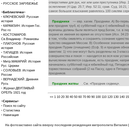
отверстиями для рук, ног или шеи преступника (Иер. 2
·
РУССКОЕ ЗАРУБЕЖЬЕ
ослепление (4 Цар. 25:7; Иер. 52:11; срав. Суд. 16:
самое большое взыскание равнялось 100 сиклям сереб
~Библиотечка~
·
КЛЮЧЕВСКИЙ: Русская
история
Праздники
— евр. хагим. Праздники. А) Во-первых
·
КАРАМЗИН: История Гос.
или праздник труб, в) субботний год и г) юбилейный 
Рос-го
мужчины должны были являться пред Богом, т.е. в пер
·
охране их имения во время их отсутствия (Исх. 34:23
КОСТОМАРОВ:
в том, чтобы оживлять и сохранять сознание единств
Св.Владимир - Романовы
·
чувство ожидания Мессии. В) Особенное значение име
ПЛАТОНОВ: Русская
праздник Пурим (очищение) (Есф. 9) и праздник обнов
история
заметим: 1) что они могут быть разделены на 3 класс
·
ТАТИЩЕВ: История
совершенства и покоя — находится во вся-ком устан
Российская
вычислении является седьмым, есть праздник; наприм
·
Митр.МАКАРИЙ: История
начинались субботний год и юбилейный год. Пятидес
Рус. Церкви
торжественных собраний (2 на Пасху, одно в Пятидес
·
СОЛОВЬЕВ: История
праздников.
России
·
ВЕРНАДСКИЙ: Древняя
Русь
Праздник жатвы
. См. «Праздник седмиц».
·
Журнал ДВУГЛАВЫЙ
ОРЕЛЪ 1921 год
<<
1
10
20
30
40
50
60
70
80
90
100
110
120
130
140
15
~Сервисы~
·
Поиск по сайту
·
Статистика
·
Навигация
На фотозаставке сайта вверху последняя резиденция митрополита Виталия 