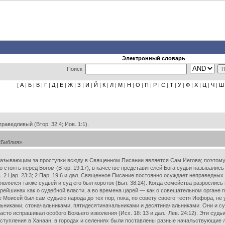
Электронный словарь
Поиск
[
А
|
Б
|
В
|
Г
|
Д
|
Е
|
Ж
|
З
|
И
|
Й
|
К
|
Л
|
М
|
Н
|
О
|
П
|
Р
|
С
|
Т
|
У
|
Ф
|
Х
|
Ц
|
Ч
|
Ш
раведливый (Втор. 32:4; Иов. 1:1).
 «Библия».
ывающим за проступки всюду в Священном Писании является Сам Иегова; поэтому п
ло стоять перед Богом (Втор. 19:17); в качестве представителей Бога судьи назывались 
. 2 Цар. 23:3; 2 Пар. 19:6 и дал. Священное Писание постоянно осуждает неправедных суд
являлся также судьей и суд его был короток (Быт. 38:24). Когда семейства разрослис
рейшинах как о судебной власти, а во времена царей — как о совещательном органе при 
устыне Моисей был сам судьею народа до тех пор, пока, по совету своего тестя Иофора,
ьниками, стоначальниками, пятидесятиначальниками и десятиначальниками. Они и су
то испрашивал особого Божьего изволения (Исх. 18: 13 и дал.; Лев. 24:12). Эти судь
 вступления в Ханаан, в городах и селениях были поставлены разные начальствующие