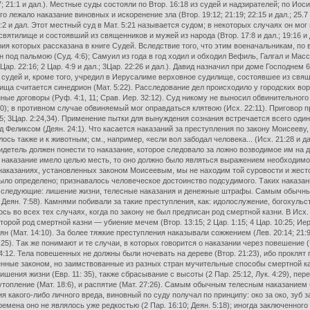
; 21:1 и дал.). Местные суды состояли по Втор. 16:18 из судей и надзирателей; по Ио
го лежало наказание виновных и искоренение зла (Втор. 19:12; 21:19; 22:15 и дал.; 25
21:2 и дал. Этот местный суд в Мат. 5:21 называется судом; в некоторых случаях он 
ятилище и состоявший из священников и мужей из народа (Втор. 17:8 и дал.; 19:16 и
рия которых рассказана в книге Судей. Вследствие того, что этим военачальникам, п
н под пальмою (Суд. 4:6); Самуил из года в год ходил и обходил Вефиль, Галгал и Масс
ар. 22:16; 2 Цар. 4:9 и дал.; 3Цар. 22:26 и дал.). Давид назначил при доме Господнем 
судей и, кроме того, учредил в Иерусалиме верховное судилище, состоявшее из свяще
ща считается синедрион (Мат. 5:22). Расследование дел происходило у городских ворот,
ые договоры (Руф. 4:1, 11; Срав. Иер. 32:12). Суд никому не выносил обвинительного
0); в противном случае обвиняемый мог оправдаться клятвою (Исх. 22:11). Приговор 
:25; 3Цар. 2:24,34). Применение пытки для вынуждения сознания встречается всего один
Феликсом (Деян. 24:1). Что касается наказаний за преступления по закону Моисееву, т
ялось также и к животным; см., например, «если вол забодал человека... (Исх. 21:28 и 
видетель должен понести то наказание, которое следовало за ложно возводимое им на д
огда наказание имело целью месть, то оно должно было являться выражением необходим
В наказаниях, установленных законом Моисеевым, мы не находим той суровости и жест
было определено; признавалось человеческое достоинство подсудимого. Таких наказан
ыли следующие: лишение жизни, телесные наказания и денежные штрафы. Самым обычн
Деян. 7:58). Камнями побивали за такие преступления, как: идолослужение, богохульство,
ь во всех тех случаях, когда по закону не был предписан род смертной казни. В Исх.
орой род смертной казни — убиение мечем (Втор. 13:15; 2 Цар. 1:15; 4 Цар. 10:25; Иер
 (Мат. 14:10). За более тяжкие преступления наказывали сожжением (Лев. 20:14; 21:
25). Так же понимают и те случаи, в которых говорится о наказании через повешение (Чи
 4:12. Тела повешенных не должны были ночевать на дереве (Втор. 21:23), ибо прокля
овленные законом, но заимствованные из разных стран мучительные способы смертной ка
ения жизни (Евр. 11: 35), также сбрасывание с высоты (2 Пар. 25:12, Лук. 4:29), пере
, утопление (Мат. 18:6), и распятие (Мат. 27:26). Самым обычным телесным наказанием
ия какого-либо личного вреда, виновный по суду получал по принципу: око за око, зуб за 
мена оно не являлось уже редкостью (2 Пар. 16:10; Деян. 5:18); иногда заключенного 