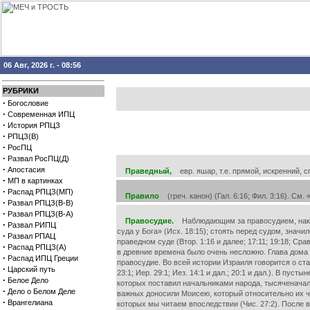
06 Авг, 2026 г. - 08:56
РУБРИКИ
·
Богословие
·
Современная ИПЦ
·
История РПЦЗ
·
РПЦЗ(В)
·
РосПЦ
·
Развал РосПЦ(Д)
·
Апостасия
Праведный,
евр. яшар, т.е. прямой, искренний, сп
·
МП в картинках
·
Распад РПЦЗ(МП)
Правило
(греч. канон) (Гал. 6:16; Фил. 3:16). См.
·
Развал РПЦЗ(В-В)
·
Развал РПЦЗ(В-А)
Правосудие.
Наблюдающим за правосудием, наказ
·
Развал РИПЦ
суда у Бога» (Исх. 18:15); стоять перед судом, значи
·
Развал РПАЦ
праведном суде (Втор. 1:16 и далее; 17:11; 19:18; Срав
·
Распад РПЦЗ(А)
в древние времена было очень несложно. Глава дома 
·
Распад ИПЦ Греции
правосудие. Во всей истории Израиля говорится о ста
·
Царский путь
23:1; Иер. 29:1; Иез. 14:1 и дал.; 20:1 и дал.). В п
·
Белое Дело
которых поставил начальниками народа, тысяченачал
·
Дело о Белом Деле
важных доносили Моисею, который относительно их час
·
Врангелиана
которых мы читаем впоследствии (Чис. 27:2). После