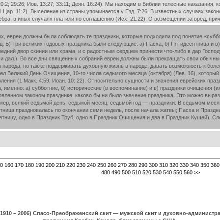
0:2; 29:26; Иов. 13:27; 33:11; Деян. 16:24). Мы находим в Библии телесные наказания,
21; 1 Цар. 11:2). Выселение из страны упоминается у Езд. 7:26. В известных случаях з
ра; в иных случаях платили по соглашению (Исх. 21:22). О возмещении за вред, при
, евреи должны были соблюдать те праздники, которые подходили под понятие «суббот
год. Б) Три великих годовых праздника были следующие: а) Пасха, б) Пятидесятница и 
едний двор скинии или храма, и с радостным сердцем принести что-либо в дар Господу 
 и дал.). Во все дни священных собраний евреи должны были прекращать свои обычные 
а народа, но также поддерживать духовную жизнь в народе, давать возможность к бо
л Великий День Очищения, 10-го числа седьмого месяца (октября) (Лев. 16), который
ления (1 Макк. 4:59; Иоан. 10: 22). Относительно сущности и значения еврейских пра
а, именно: а) субботние, б) исторические (в воспоминание) и в) праздники очищения (
овленном законом празднике, каково бы ни было значение праздника. Это можно выра
ер, всякий седьмой день, седьмой месяц, седьмой год — праздники. В седьмом месяц
ятница праздновалась по окончании семи недель, после начала жатвы; Пасха и Праздн
ятницу, одно в Праздник Труб, одно в Праздник Очищения и два в Праздник Кущей). С
0
160
170
180
190
200
210
220
230
240
250
260
270
280
290
300
310
320
330
340
350
360
480
490
500
510
520
530
540
550
560
>>
(1910 – 2006) Спасо-Преображенский скит — мужской скит и духовно-админист