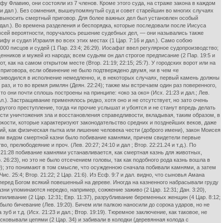
сифу Флавию, они состояли из 7 членов. Кроме этого суда, на страже закона в каждом
.7 и дал ). Без сомнения, вышеупомянутый суд и совет старейшин во многих случаях
мог выносить смертный приговор. Для более важных дел был установлен особый
 дал.). Во времена разделения и беспорядка, которые последовали после Иисуса
о всей вероятности, поручалось решение судебных дел, — они назывались также
ифу и судил Израиля во всех этих местах (1 Цар. 7:16 и дал.). Само собою
6000 писцов и судей (1 Пар. 23:4; 26:29). Иосафат ввел регулярное судопроизводство;
нников и мужей из народа; всем судьям он дал строгое предписание (2 Пар. 19:5 и
 как на самом открытом месте (Втор. 21:19; 22:15; 25:7). У городских ворот или на
 приговора, если обвинение не было подтверждено двумя, ни в чем «е
приводился в исполнение немедленно, и, в некоторых случаях, первый камень должны
 раз, и то во время римлян (Деян. 22:24); также мы встречаем один раз поверенного,
о они почти сплошь построены на принципе: «око за око» (Исх. 21:23 и дал.; Лев.
дал.). Застращивание применялось редко, хотя оно и не отсутствует, но зато очень
ругого преступление, тогда «и прочие услышат и убоятся и не станут впредь делать
ости уничтожения зла и восстановления справедливости, вкладывая, таким образом, в
окости, которые характеризуют законодательство средних и позднейших веков, даже
ий, как физическая пытка или лишение человека чести (доброго имени), закон Моисея
ым видом смертной казни было побивание камнями, причем свидетели первые
 прелюбодеяние и проч. (Лев. 20:27; 24:10 и дал ; Втор. 22:21.24 и т.д.). По
 21:28 побивание камнями устанавливается, как смертная казнь для животных,
. 26:23), но это не было отсечением головы, так как подобного рода казнь вошла в
9); это понимают в том смысле, что осужденною сначала побивали камнями, а затем
с. 25:4; Втор. 21:22; 2 Цар. 21:6). Из Есф. 9:7 и дал. видно, что сыновья Амана
т перед Богом всякий повешенный на дереве. Иногда на казненного набрасывали груду
зни упоминаются нередко, например, сожжение заживо (2 Цар. 12:31; Дан. 3:20),
пиливание (2 Цар. 12:31; Евр. 11:37), разрубливание беременных женщин (4 Цар. 8:12;
 было бичевание (Лев. 19:20). Бичем или палкою наносили до сорока ударов, но не
зуб и т.д. (Исх. 21:23 и дал.; Втор. 19:19). Тюремное заключение, как таковое, не
сковывали цепями (2 Цар. 34) и забивали в колодки (деревянная колода с