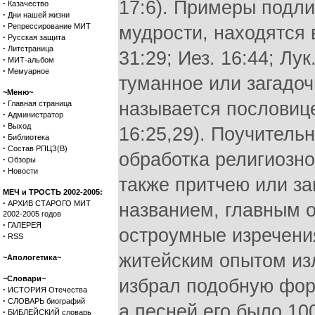
17:6). Примеры подл
·
Казачество
·
Дни нашей жизни
·
Репрессирование МИТ
мудрости, находятся в
·
Русская защита
·
Литстраница
31:29; Иез. 16:44; Лук
·
МИТ-альбом
·
Мемуарное
туманное или загадо
~Меню~
·
называется пословице
Главная страница
·
Администратор
·
Выход
16:25,29). Поучитель
·
Библиотека
·
Состав РПЦЗ(В)
обработка религиозно
·
Обзоры
·
Новости
также притчею или заг
МЕЧ и ТРОСТЬ 2002-2005:
·
АРХИВ СТАРОГО МИТ
названием, главным о
2002-2005 годов
·
ГАЛЕРЕЯ
остроумные изречени
·
RSS
житейским опытом из
~Апологетика~
~Словари~
избрал подобную фор
·
ИСТОРИЯ Отечества
·
СЛОВАРЬ биографий
а песней его было 100
·
БИБЛЕЙСКИЙ словарь