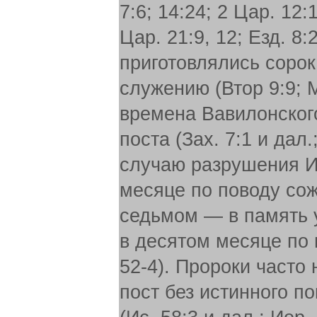
7:6; 14:24; 2 Цар. 12:
Цар. 21:9, 12; Езд. 8
приготовлялись соро
служению (Втор 9:9; М
времена Вавилонског
поста (Зах. 7:1 и дал
случаю разрушения Ие
месяце по поводу сож
седьмом — в память у
в десятом месяце по
52-4). Пророки часто
пост без истинного п