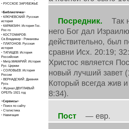
·
РУССКОЕ ЗАРУБЕЖЬЕ
~Библиотечка~
·
КЛЮЧЕВСКИЙ: Русская
Посредник.
Так на
история
·
КАРАМЗИН: История Гос.
него Бог дал Израилю 
Рос-го
·
КОСТОМАРОВ:
Св.Владимир - Романовы
действительно, был 
·
ПЛАТОНОВ: Русская
история
сравни Исх. 20:19; 32:
·
ТАТИЩЕВ: История
Российская
Христос является Пос
·
Митр.МАКАРИЙ: История
Рус. Церкви
·
СОЛОВЬЕВ: История
новый лучший завет (1 
России
·
ВЕРНАДСКИЙ: Древняя
Который всегда жив и 
Русь
·
Журнал ДВУГЛАВЫЙ
8:34).
ОРЕЛЪ 1921 год
~Сервисы~
·
Поиск по сайту
·
Статистика
Пост
— евр.
·
Навигация