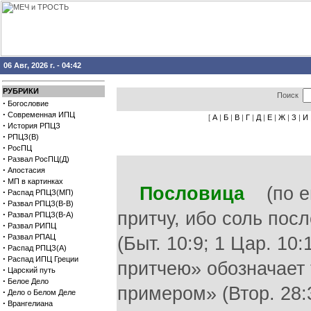
06 Авг, 2026 г. - 04:42
РУБРИКИ
Поиск
·
Богословие
·
Современная ИПЦ
[
А
|
Б
|
В
|
Г
|
Д
|
Е
|
Ж
|
З
|
И
·
История РПЦЗ
·
РПЦЗ(В)
·
РосПЦ
·
Развал РосПЦ(Д)
·
Апостасия
·
МП в картинках
Пословица
(по ев
·
Распад РПЦЗ(МП)
·
Развал РПЦЗ(В-В)
притчу, ибо соль пос
·
Развал РПЦЗ(В-А)
·
Развал РИПЦ
·
Развал РПАЦ
(Быт. 10:9; 1 Цар. 10:
·
Распад РПЦЗ(А)
·
Распад ИПЦ Греции
притчею» обозначает 
·
Царский путь
·
Белое Дело
примером» (Втор. 28:3
·
Дело о Белом Деле
·
Врангелиана