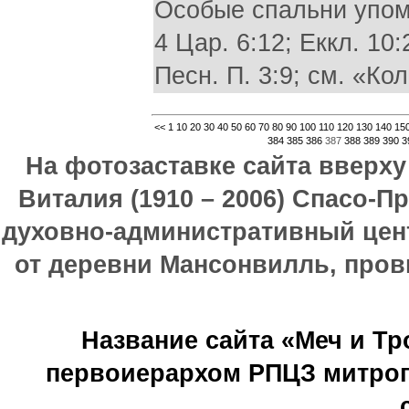
Особые спальни упом
4 Цар. 6:12; Еккл. 1
Песн. П. 3:9; см. «Ко
<<
1
10
20
30
40
50
60
70
80
90
100
110
120
130
140
15
384
385
386
387
388
389
390
3
На фотозаставке сайта вверх
Виталия (1910 – 2006) Спасо-П
духовно-административный цен
от деревни Мансонвилль, прови
Название сайта «Меч и Т
первоиерархом РПЦЗ митроп