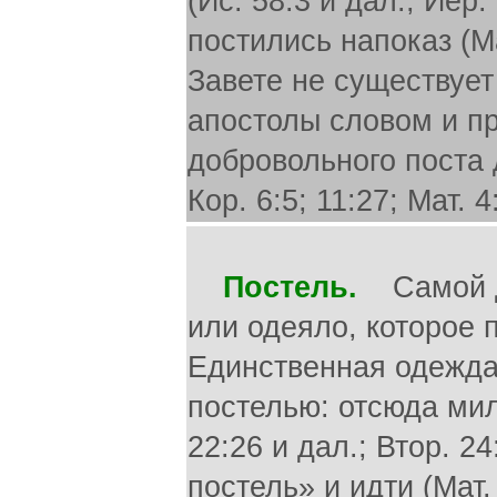
(Ис. 58:3 и дал.; Иер.
постились напоказ (Ма
Завете не существует 
апостолы словом и п
добровольного поста д
Кор. 6:5; 11:27; Мат. 4
Постель.
Самой др
или одеяло, которое 
Единственная одежда
постелью: отсюда мил
22:26 и дал.; Втор. 2
постель» и идти (Мат.