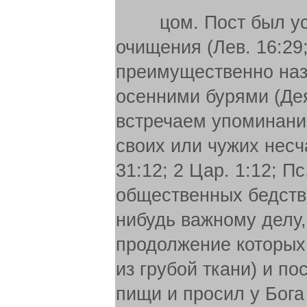
цом. Пост был уст
очищения (Лев. 16:29;
преимущественно наз
осенними бурями (Дея
встречаем упоминание
своих или чужих несча
31:12; 2 Цар. 1:12; Пс
общественных бедстви
нибудь важному делу,
продолжение которых
из грубой ткани) и п
пищи и просил у Бога