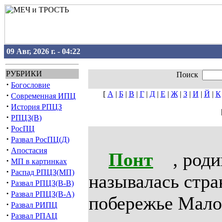
09 Авг, 2026 г. - 04:22
РУБРИКИ
Поиск
·
Богословие
[
А
|
Б
|
В
|
Г
|
Д
|
Е
|
Ж
|
З
|
И
|
Й
|
К
·
Современная ИПЦ
·
История РПЦЗ
·
РПЦЗ(В)
·
РосПЦ
·
Развал РосПЦ(Д)
·
Апостасия
Понт
, родин
·
МП в картинках
·
Распад РПЦЗ(МП)
называлась стра
·
Развал РПЦЗ(В-В)
·
Развал РПЦЗ(В-А)
побережье Мало
·
Развал РИПЦ
·
Развал РПАЦ