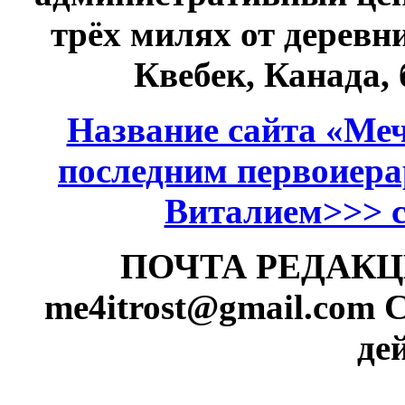
трёх милях от дерев
Квебек, Канада,
Название сайта «Меч
последним первоиер
Виталием>>> см
ПОЧТА РЕДАКЦИИ
me4itrost@gmail.com
С
де