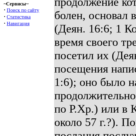
продолжение кот
~Сервисы~
·
Поиск по сайту
болен, основал 
·
Статистика
·
Навигация
(Деян. 16:6; 1 Ко
время своего тр
посетил их (Деян
посещения напис
1:6); оно было 
продолжительног
по Р.Хр.) или в 
около 57 г.?). 
послания послуж