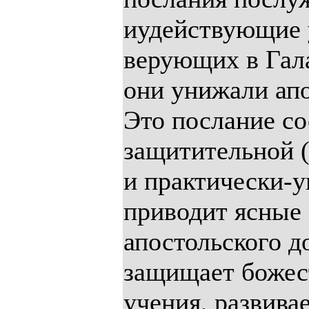
иудействующие 
верующих в Гала
они унижали апо
Это послание со
защитительной (г
и практически-у
приводит ясные 
апостольского д
защищает божес
учения, развива