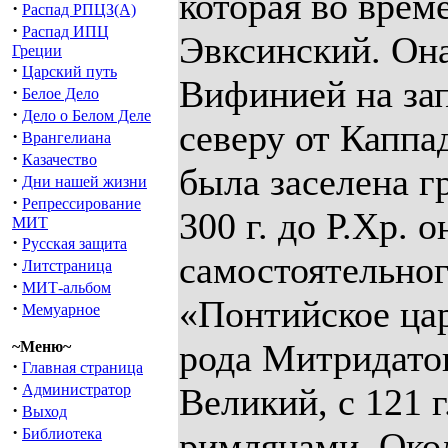
которая во врем
·
Распад РПЦЗ(А)
·
Распад ИПЦ
Эвксинский. Он
Греции
·
Царский путь
Вифинией на зап
·
Белое Дело
·
Дело о Белом Деле
северу от Каппад
·
Врангелиана
·
Казачество
была заселена г
·
Дни нашей жизни
·
Репрессирование
300 г. до Р.Хр. 
МИТ
·
Русская защита
самостоятельног
·
Литстраница
·
МИТ-альбом
«Понтийское цар
·
Мемуарное
рода Митридато
~Меню~
·
Главная страница
·
Администратор
Великий, с 121 г
·
Выход
·
Библиотека
римлянами. Окол