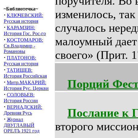
поручителя. Во
~Библиотечка~
изменилось, так
·
КЛЮЧЕВСКИЙ:
Русская история
случалось нередк
·
КАРАМЗИН:
История Гос. Рос-го
малоумный дает 
·
КОСТОМАРОВ:
Св.Владимир -
своего» (Прит. 1
Романовы
·
ПЛАТОНОВ:
Русская история
·
ТАТИЩЕВ:
История Российская
Порций Фес
·
Митр.МАКАРИЙ:
История Рус. Церкви
·
СОЛОВЬЕВ:
История России
·
ВЕРНАДСКИЙ:
Послание к 
Древняя Русь
·
Журнал
второго миссион
ДВУГЛАВЫЙ
ОРЕЛЪ 1921 год