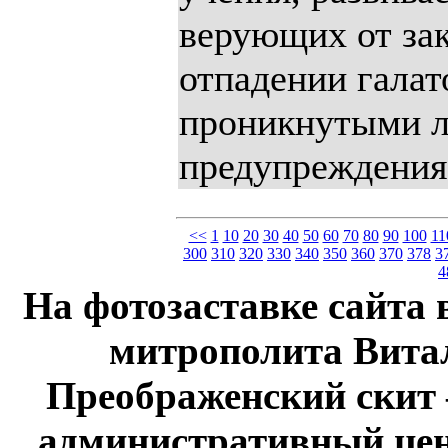
верующих от зак
отпадении галат
проникнутыми 
предупреждения
<<
1
10
20
30
40
50
60
70
80
90
100
11
300
310
320
330
340
350
360
370
378
3
4
На фотозаставке сайта 
митрополита Витал
Преображенский скит 
административный це