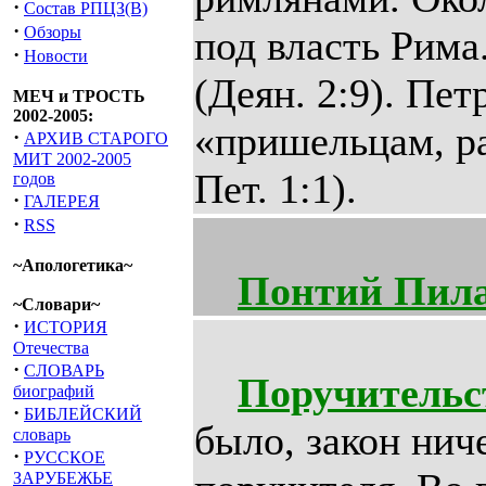
·
Состав РПЦЗ(В)
·
Обзоры
под власть Рима
·
Новости
(Деян. 2:9). Пе
МЕЧ и ТРОСТЬ
2002-2005:
«пришельцам, ра
·
АРХИВ СТАРОГО
МИТ 2002-2005
Пет. 1:1).
годов
·
ГАЛЕРЕЯ
·
RSS
~Апологетика~
Понтий Пил
~Словари~
·
ИСТОРИЯ
Отечества
·
СЛОВАРЬ
Поручительс
биографий
·
БИБЛЕЙСКИЙ
было, закон нич
словарь
·
РУССКОЕ
ЗАРУБЕЖЬЕ