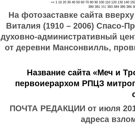
<<
1
10
20
30
40
50
60
70
80
90
100
110
120
130
140
15
380
381
382
383
384
385
386
3
На фотозаставке сайта вверх
Виталия (1910 – 2006) Спасо-П
духовно-административный цен
от деревни Мансонвилль, прови
Название сайта «Меч и Т
первоиерархом РПЦЗ митроп
ПОЧТА РЕДАКЦИИ от июля 2017
адреса взлом