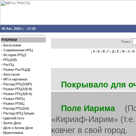
09 Авг, 2026 г. - 17:29
РУБРИКИ
Поиск
·
Богословие
·
Современная ИПЦ
[
А
|
Б
|
В
|
Г
|
Д
|
Е
|
Ж
|
З
|
И
·
История РПЦЗ
·
РПЦЗ(В)
·
РосПЦ
·
Развал РосПЦ(Д)
·
Апостасия
·
МП в картинках
Покрывало для о
·
Распад РПЦЗ(МП)
·
Развал РПЦЗ(В-В)
·
Развал РПЦЗ(В-А)
·
Развал РИПЦ
·
Развал РПАЦ
Поле Иарима
(Пс. 
·
Распад РПЦЗ(А)
·
Распад ИПЦ Греции
«Кириаф-Иарим» (т.е.
·
Царский путь
·
Белое Дело
·
ковчег в свой город.
Дело о Белом Деле
·
Врангелиана