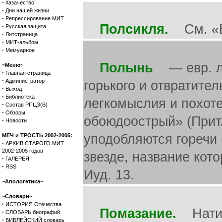
·
Казачество
·
Дни нашей жизни
·
Репрессирование МИТ
Полсикля.
См. «В
·
Русская защита
·
Литстраница
·
МИТ-альбом
·
Мемуарное
Полынь
— евр. ла
~Меню~
·
Главная страница
·
Администратор
горького и отвратител
·
Выход
·
Библиотека
легкомыслия и похоте
·
Состав РПЦЗ(В)
·
Обзоры
обоюдоострый» (Прит.
·
Новости
уподобляются горечи (
МЕЧ и ТРОСТЬ 2002-2005:
·
АРХИВ СТАРОГО МИТ
2002-2005 годов
звезде, название кото
·
ГАЛЕРЕЯ
·
RSS
Иуд. 13.
~Апологетика~
~Словари~
·
ИСТОРИЯ Отечества
Помазание.
Натир
·
СЛОВАРЬ биографий
·
БИБЛЕЙСКИЙ словарь