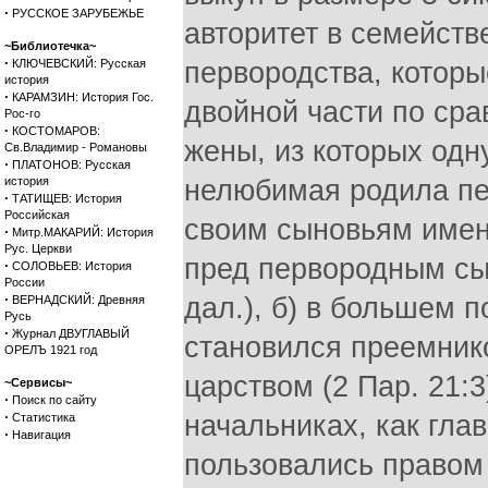
·
РУССКОЕ ЗАРУБЕЖЬЕ
авторитет в семействе
~Библиотечка~
·
КЛЮЧЕВСКИЙ: Русская
первородства, которы
история
·
КАРАМЗИН: История Гос.
двойной части по сра
Рос-го
·
КОСТОМАРОВ:
жены, из которых одн
Св.Владимир - Романовы
·
ПЛАТОНОВ: Русская
история
нелюбимая родила пер
·
ТАТИЩЕВ: История
Российская
своим сыновьям имен
·
Митр.МАКАРИЙ: История
Рус. Церкви
пред первородным сы
·
СОЛОВЬЕВ: История
России
·
дал.), б) в большем п
ВЕРНАДСКИЙ: Древняя
Русь
·
Журнал ДВУГЛАВЫЙ
становился преемнико
ОРЕЛЪ 1921 год
царством (2 Пар. 21:3
~Сервисы~
·
Поиск по сайту
·
начальниках, как гла
Статистика
·
Навигация
пользовались правом п