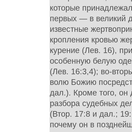
которые принадлежал
первых — в великий 
известные жертвопри
кропления кровью жер
курение (Лев. 16), п
особенную белую од
(Лев. 16:3,4); во-вт
волю Божию посредств
дал.). Кроме того, о
разбора судебных де
(Втор. 17:8 и дал.; 19:
почему он в поздней