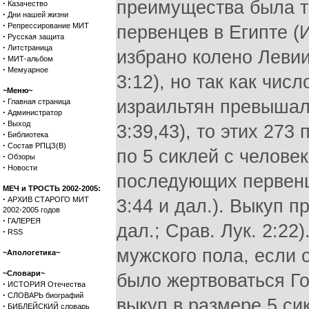
преимущества была т
·
Казачество
·
Дни нашей жизни
·
Репрессирование МИТ
первенцев в Египте (И
·
Русская защита
·
Литстраница
избрано колено Левии
·
МИТ-альбом
·
Мемуарное
3:12), но так как чи
~Меню~
·
израильтян превышало
Главная страница
·
Администратор
·
Выход
3:39,43), то этих 27
·
Библиотека
·
Состав РПЦЗ(В)
по 5 сиклей с челове
·
Обзоры
·
Новости
последующих первенц
МЕЧ и ТРОСТЬ 2002-2005:
·
АРХИВ СТАРОГО МИТ
3:44 и дал.). Выкуп п
2002-2005 годов
·
ГАЛЕРЕЯ
дал.; Срав. Лук. 2:22
·
RSS
мужского пола, если 
~Апологетика~
~Словари~
было жертвоваться Го
·
ИСТОРИЯ Отечества
·
СЛОВАРЬ биографий
выкуп в размере 5 си
·
БИБЛЕЙСКИЙ словарь