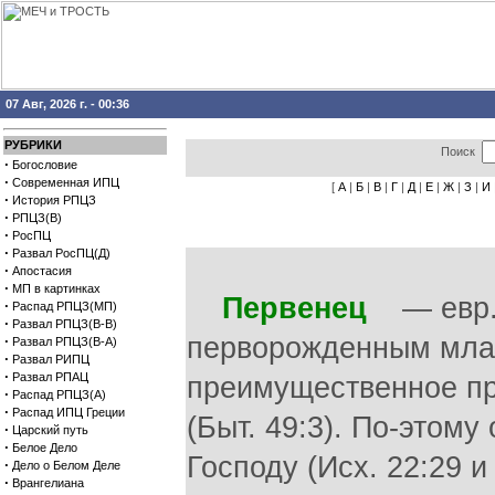
07 Авг, 2026 г. - 00:36
РУБРИКИ
Поиск
·
Богословие
·
Современная ИПЦ
[
А
|
Б
|
В
|
Г
|
Д
|
Е
|
Ж
|
З
|
И
·
История РПЦЗ
·
РПЦЗ(В)
·
РосПЦ
·
Развал РосПЦ(Д)
·
Апостасия
·
МП в картинках
Первенец
— евр. 
·
Распад РПЦЗ(МП)
·
Развал РПЦЗ(В-В)
перворожденным мла
·
Развал РПЦЗ(В-А)
·
Развал РИПЦ
·
Развал РПАЦ
преимущественное пр
·
Распад РПЦЗ(А)
·
Распад ИПЦ Греции
(Быт. 49:3). По-этому
·
Царский путь
·
Белое Дело
Господу (Исх. 22:29 и
·
Дело о Белом Деле
·
Врангелиана