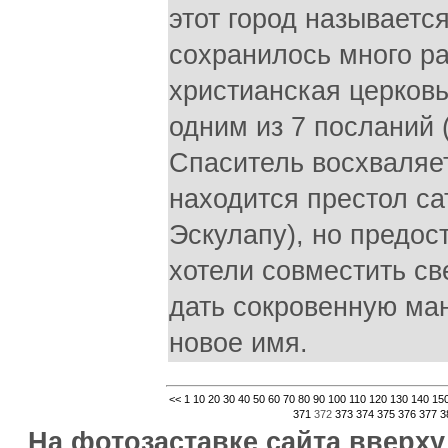
этот город называетс
сохранилось много ра
христианская церковь
одним из 7 посланий (
Спаситель восхваляет
находится престол са
Эскулапу), но предос
хотели совместить с
дать сокровенную ман
новое имя.
<<
1
10
20
30
40
50
60
70
80
90
100
110
120
130
140
15
371
372
373
374
375
376
377
3
На фотозаставке сайта вверх