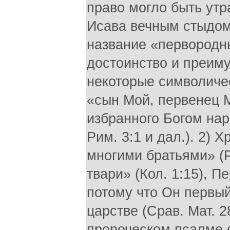
право могло быть утр
Исава вечным стыдом 
название «первородн
достоинство и преим
некоторые символиче
«сын Мой, первенец М
избранного Богом наро
Рим. 3:1 и дал.). 2)
многими братьями» (Р
твари» (Кол. 1:15), П
потому что Он первый
царстве (Срав. Мат. 28
пророческом псалме 