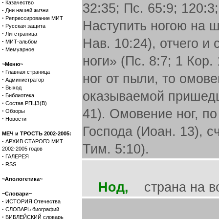
·
Казачество
32:35; Пс. 65:9; 120:3;
·
Дни нашей жизни
·
Репрессирование МИТ
Наступить ногою на ш
·
Русская защита
·
Литстраница
Нав. 10:24), отчего 
·
МИТ-альбом
·
Мемуарное
ноги» (Пс. 8:7; 1 Кор
~Меню~
·
Главная страница
ног от пыли, то омов
·
Администратор
·
Выход
оказываемой пришедше
·
Библиотека
·
Состав РПЦЗ(В)
41). Омовение ног, п
·
Обзоры
·
Новости
Господа (Иоан. 13), 
МЕЧ и ТРОСТЬ 2002-2005:
·
АРХИВ СТАРОГО МИТ
Тим. 5:10).
2002-2005 годов
·
ГАЛЕРЕЯ
·
RSS
~Апологетика~
Нод,
страна на вос
~Словари~
·
ИСТОРИЯ Отечества
·
СЛОВАРЬ биографий
·
БИБЛЕЙСКИЙ словарь