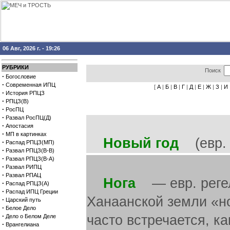
06 Авг, 2026 г. - 19:26
РУБРИКИ
Поиск
·
Богословие
·
Современная ИПЦ
[
А
|
Б
|
В
|
Г
|
Д
|
Е
|
Ж
|
З
|
И
·
История РПЦЗ
·
РПЦЗ(В)
·
РосПЦ
·
Развал РосПЦ(Д)
·
Апостасия
·
МП в картинках
Новый год
(евр. 
·
Распад РПЦЗ(МП)
·
Развал РПЦЗ(В-В)
·
Развал РПЦЗ(В-А)
·
Развал РИПЦ
·
Развал РПАЦ
Нога
— евр. регель
·
Распад РПЦЗ(А)
·
Распад ИПЦ Греции
Ханаанской земли «н
·
Царский путь
·
Белое Дело
·
часто встречается, к
Дело о Белом Деле
·
Врангелиана