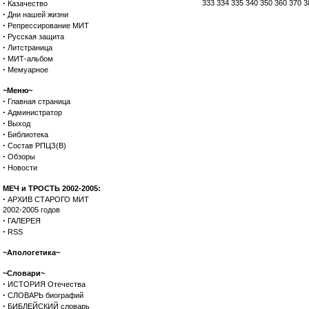
·
333
334
335
340
350
360
370
3
Казачество
·
Дни нашей жизни
·
Репрессирование МИТ
·
Русская защита
·
Литстраница
·
МИТ-альбом
·
Мемуарное
~Меню~
·
Главная страница
·
Администратор
·
Выход
·
Библиотека
·
Состав РПЦЗ(В)
·
Обзоры
·
Новости
МЕЧ и ТРОСТЬ 2002-2005:
·
АРХИВ СТАРОГО МИТ
2002-2005 годов
·
ГАЛЕРЕЯ
·
RSS
~Апологетика~
~Словари~
·
ИСТОРИЯ Отечества
·
СЛОВАРЬ биографий
·
БИБЛЕЙСКИЙ словарь