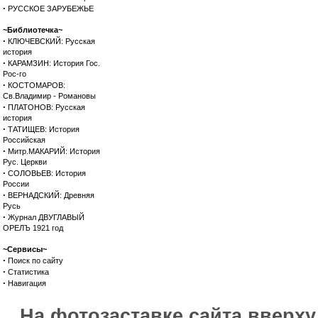
·
РУССКОЕ ЗАРУБЕЖЬЕ
~Библиотечка~
·
КЛЮЧЕВСКИЙ: Русская
история
·
КАРАМЗИН: История Гос.
Рос-го
·
КОСТОМАРОВ:
Св.Владимир - Романовы
·
ПЛАТОНОВ: Русская
история
·
ТАТИЩЕВ: История
Российская
·
Митр.МАКАРИЙ: История
Рус. Церкви
·
СОЛОВЬЕВ: История
России
·
ВЕРНАДСКИЙ: Древняя
Русь
·
Журнал ДВУГЛАВЫЙ
ОРЕЛЪ 1921 год
~Сервисы~
·
Поиск по сайту
·
Статистика
·
Навигация
На фотозаставке сайта вверх