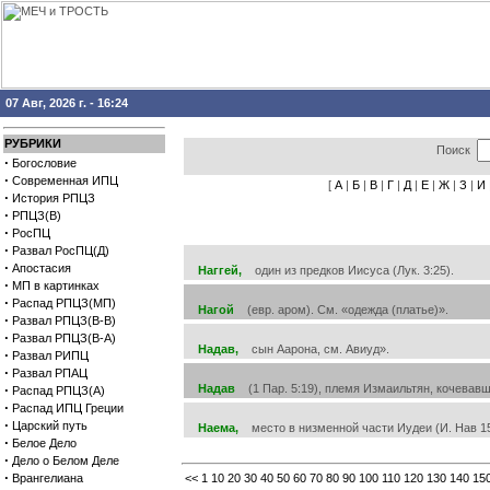
07 Авг, 2026 г. - 16:24
РУБРИКИ
Поиск
·
Богословие
·
Современная ИПЦ
[
А
|
Б
|
В
|
Г
|
Д
|
Е
|
Ж
|
З
|
И
·
История РПЦЗ
·
РПЦЗ(В)
·
РосПЦ
·
Развал РосПЦ(Д)
·
Апостасия
Наггей,
один из предков Иисуса (Лук. 3:25).
·
МП в картинках
·
Распад РПЦЗ(МП)
Нагой
(евр. аром). См. «одежда (платье)».
·
Развал РПЦЗ(В-В)
·
Развал РПЦЗ(В-А)
Надав,
сын Аарона, см. Авиуд».
·
Развал РИПЦ
·
Развал РПАЦ
·
Надав
(1 Пар. 5:19), племя Измаильтян, кочевавш
Распад РПЦЗ(А)
·
Распад ИПЦ Греции
·
Царский путь
Наема,
место в низменной части Иудеи (И. Нав 15
·
Белое Дело
·
Дело о Белом Деле
·
Врангелиана
<<
1
10
20
30
40
50
60
70
80
90
100
110
120
130
140
15