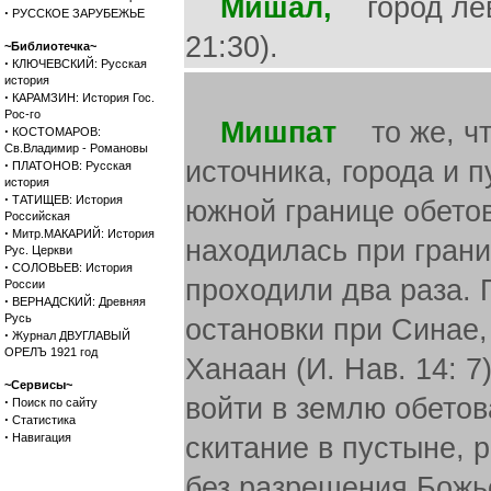
Мишал,
город леви
·
РУССКОЕ ЗАРУБЕЖЬЕ
21:30).
~Библиотечка~
·
КЛЮЧЕВСКИЙ: Русская
история
·
КАРАМЗИН: История Гос.
Рос-го
Мишпат
то же, что
·
КОСТОМАРОВ:
Св.Владимир - Романовы
источника, города и п
·
ПЛАТОНОВ: Русская
история
·
ТАТИЩЕВ: История
южной границе обетов
Российская
·
Митр.МАКАРИЙ: История
находилась при грани
Рус. Церкви
·
СОЛОВЬЕВ: История
проходили два раза. 
России
·
ВЕРНАДСКИЙ: Древняя
Русь
остановки при Синае,
·
Журнал ДВУГЛАВЫЙ
ОРЕЛЪ 1921 год
Ханаан (И. Нав. 14: 7
~Сервисы~
войти в землю обетов
·
Поиск по сайту
·
Статистика
·
Навигация
скитание в пустыне, 
без разрешения Божьег