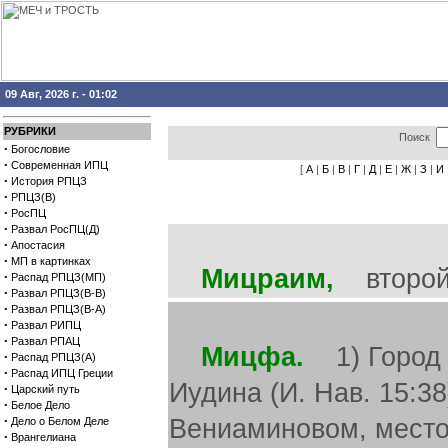
09 Авг, 2026 г. - 01:02
РУБРИКИ
Поиск
·
Богословие
·
Современная ИПЦ
[
А
|
Б
|
В
|
Г
|
Д
|
Е
|
Ж
|
З
|
И
·
История РПЦЗ
·
РПЦЗ(В)
·
РосПЦ
·
Развал РосПЦ(Д)
·
Апостасия
·
МП в картинках
Мицраим,
второй с
·
Распад РПЦЗ(МП)
·
Развал РПЦЗ(В-В)
·
Развал РПЦЗ(В-А)
·
Развал РИПЦ
·
Развал РПАЦ
Мицфа.
1) Город в
·
Распад РПЦЗ(А)
·
Распад ИПЦ Греции
Иудина (И. Нав. 15:38
·
Царский путь
·
Белое Дело
·
Вениаминовом, место
Дело о Белом Деле
·
Врангелиана