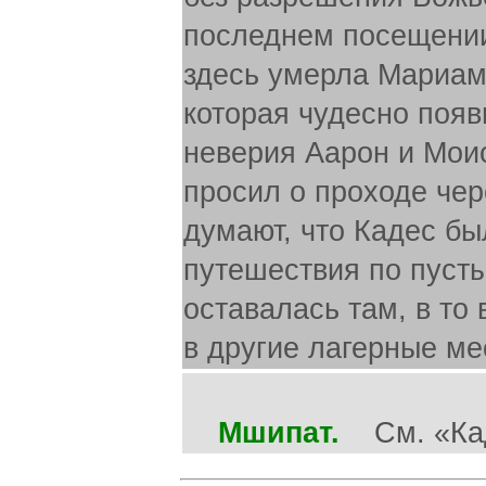
последнем посещении 
здесь умерла Мариамь
которая чудесно появ
неверия Аарон и Моис
просил о проходе чер
думают, что Кадес бы
путешествия по пусты
оставалась там, в то
в другие лагерные мес
Мшипат.
См. «Кад