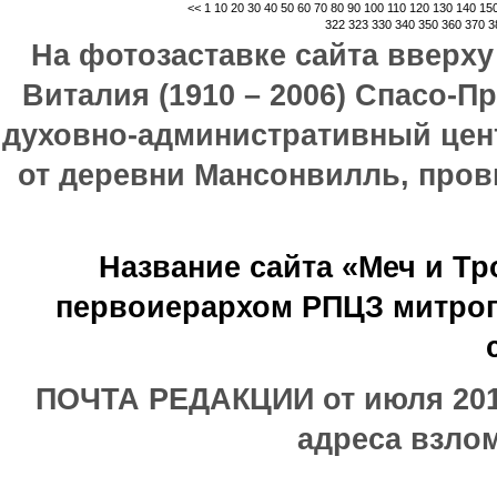
<<
1
10
20
30
40
50
60
70
80
90
100
110
120
130
140
15
322
323
330
340
350
360
370
3
На фотозаставке сайта вверх
Виталия (1910 – 2006) Спасо-П
духовно-административный цен
от деревни Мансонвилль, прови
Название сайта «Меч и Т
первоиерархом РПЦЗ митроп
ПОЧТА РЕДАКЦИИ от июля 2017
адреса взлом