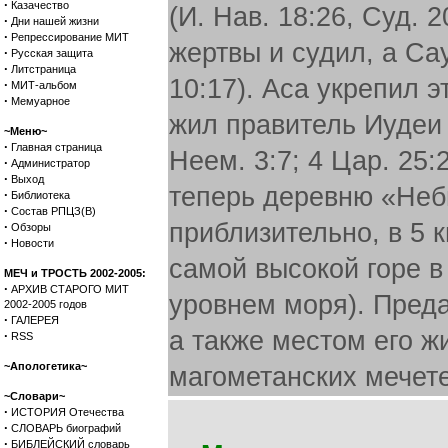
·
Казачество
(И. Нав. 18:26, Суд. 
·
Дни нашей жизни
·
Репрессирование МИТ
жертвы и судил, а Сау
·
Русская защита
·
Литстраница
10:17). Аса укрепил э
·
МИТ-альбом
·
Мемуарное
жил правитель Иудеи 
~Меню~
·
Главная страница
Неем. 3:7; 4 Цар. 25
·
Администратор
·
Выход
теперь деревню «Неб
·
Библиотека
·
Состав РПЦЗ(В)
приблизительно, в 5 
·
Обзоры
·
Новости
самой высокой горе в
МЕЧ и ТРОСТЬ 2002-2005:
·
АРХИВ СТАРОГО МИТ
уровнем моря). Преда
2002-2005 годов
·
ГАЛЕРЕЯ
а также местом его ж
·
RSS
~Апологетика~
магометанских мечете
~Словари~
·
ИСТОРИЯ Отечества
·
СЛОВАРЬ биографий
·
БИБЛЕЙСКИЙ словарь