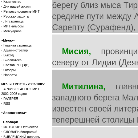
·
Казачество
берегу близ мыса Тир
·
Дни нашей жизни
·
Репрессирование МИТ
средине пути между А
·
Русская защита
·
Литстраница
Сарепту (Сурафенд),
·
МИТ-альбом
·
Мемуарное
~Меню~
·
Главная страница
Мисия,
провинция 
·
Администратор
·
Выход
·
северу от Лидии (Деян
Библиотека
·
Состав РПЦЗ(В)
·
Обзоры
·
Новости
Митилина,
главный
МЕЧ и ТРОСТЬ 2002-2005:
·
АРХИВ СТАРОГО МИТ
2002-2005 годов
западного берега Мал
·
ГАЛЕРЕЯ
·
RSS
известен своей литер
~Апологетика~
теперешней столицы К
~Словари~
·
ИСТОРИЯ Отечества
·
СЛОВАРЬ биографий
·
БИБЛЕЙСКИЙ словарь