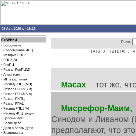
08 Авг, 2026 г. - 18:13
РУБРИКИ
Поиск
·
Богословие
·
Современная ИПЦ
[
А
|
Б
|
В
|
Г
|
Д
|
Е
|
Ж
|
З
|
И
·
История РПЦЗ
·
РПЦЗ(В)
·
РосПЦ
·
Развал РосПЦ(Д)
·
Апостасия
·
МП в картинках
Масах
тот же, что
·
Распад РПЦЗ(МП)
·
Развал РПЦЗ(В-В)
·
Развал РПЦЗ(В-А)
·
Развал РИПЦ
·
Развал РПАЦ
Мисрефор-Маим,
·
Распад РПЦЗ(А)
·
Распад ИПЦ Греции
Синодом и Ливаном (И
·
Царский путь
·
Белое Дело
·
предполагают, что э
Дело о Белом Деле
·
Врангелиана