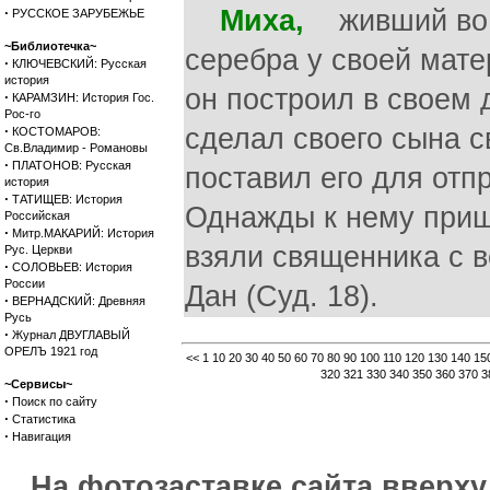
·
Миха,
живший во в
РУССКОЕ ЗАРУБЕЖЬЕ
~Библиотечка~
серебра у своей мате
·
КЛЮЧЕВСКИЙ: Русская
история
он построил в своем
·
КАРАМЗИН: История Гос.
Рос-го
·
сделал своего сына с
КОСТОМАРОВ:
Св.Владимир - Романовы
·
ПЛАТОНОВ: Русская
поставил его для отп
история
·
ТАТИЩЕВ: История
Однажды к нему приш
Российская
·
Митр.МАКАРИЙ: История
взяли священника с в
Рус. Церкви
·
СОЛОВЬЕВ: История
России
Дан (Суд. 18).
·
ВЕРНАДСКИЙ: Древняя
Русь
·
Журнал ДВУГЛАВЫЙ
ОРЕЛЪ 1921 год
<<
1
10
20
30
40
50
60
70
80
90
100
110
120
130
140
15
320
321
330
340
350
360
370
3
~Сервисы~
·
Поиск по сайту
·
Статистика
·
Навигация
На фотозаставке сайта вверх