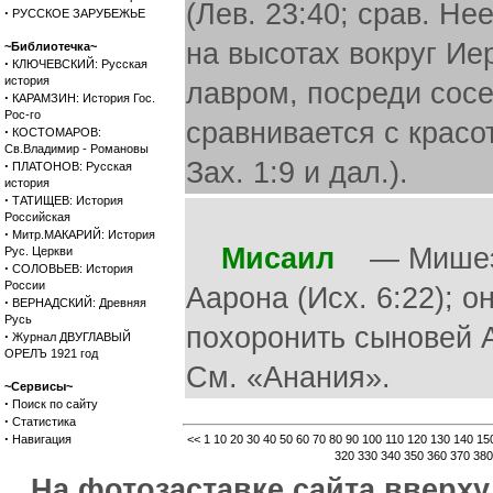
(Лев. 23:40; срав. Не
·
РУССКОЕ ЗАРУБЕЖЬЕ
на высотах вокруг Ие
~Библиотечка~
·
КЛЮЧЕВСКИЙ: Русская
история
лавром, посреди сос
·
КАРАМЗИН: История Гос.
Рос-го
сравнивается с красот
·
КОСТОМАРОВ:
Св.Владимир - Романовы
Зах. 1:9 и дал.).
·
ПЛАТОНОВ: Русская
история
·
ТАТИЩЕВ: История
Российская
·
Митр.МАКАРИЙ: История
Мисаил
— Мишеэль
Рус. Церкви
·
СОЛОВЬЕВ: История
России
Аарона (Исх. 6:22); 
·
ВЕРНАДСКИЙ: Древняя
Русь
похоронить сыновей Аа
·
Журнал ДВУГЛАВЫЙ
ОРЕЛЪ 1921 год
См. «Анания».
~Сервисы~
·
Поиск по сайту
·
Статистика
·
Навигация
<<
1
10
20
30
40
50
60
70
80
90
100
110
120
130
140
15
320
330
340
350
360
370
380
На фотозаставке сайта вверх