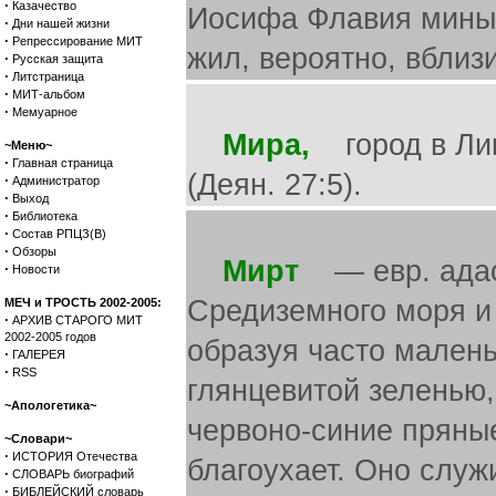
·
Казачество
Иосифа Флавия мины,
·
Дни нашей жизни
·
Репрессирование МИТ
жил, вероятно, вблиз
·
Русская защита
·
Литстраница
·
МИТ-альбом
·
Мемуарное
Мира,
город в Лики
~Меню~
·
Главная страница
(Деян. 27:5).
·
Администратор
·
Выход
·
Библиотека
·
Состав РПЦЗ(В)
·
Обзоры
Мирт
— евр. адас.
·
Новости
Средиземного моря и 
МЕЧ и ТРОСТЬ 2002-2005:
·
АРХИВ СТАРОГО МИТ
2002-2005 годов
образуя часто малень
·
ГАЛЕРЕЯ
·
RSS
глянцевитой зеленью,
~Апологетика~
червоно-синие пряные
~Словари~
·
ИСТОРИЯ Отечества
благоухает. Оно слу
·
СЛОВАРЬ биографий
·
БИБЛЕЙСКИЙ словарь