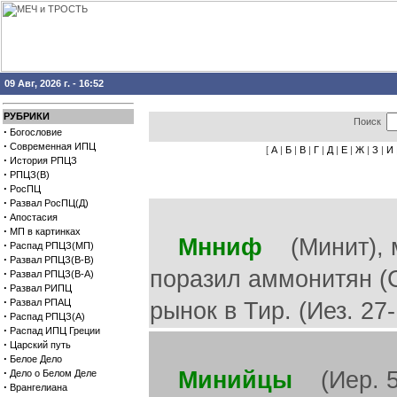
09 Авг, 2026 г. - 16:52
РУБРИКИ
Поиск
·
Богословие
·
Современная ИПЦ
[
А
|
Б
|
В
|
Г
|
Д
|
Е
|
Ж
|
З
|
И
·
История РПЦЗ
·
РПЦЗ(В)
·
РосПЦ
·
Развал РосПЦ(Д)
·
Апостасия
·
МП в картинках
Мнниф
(Минит), м
·
Распад РПЦЗ(МП)
·
Развал РПЦЗ(В-В)
поразил аммонитян (С
·
Развал РПЦЗ(В-А)
·
Развал РИПЦ
·
Развал РПАЦ
рынок в Тир. (Иез. 27-
·
Распад РПЦЗ(А)
·
Распад ИПЦ Греции
·
Царский путь
·
Белое Дело
·
Минийцы
(Иер. 51
Дело о Белом Деле
·
Врангелиана