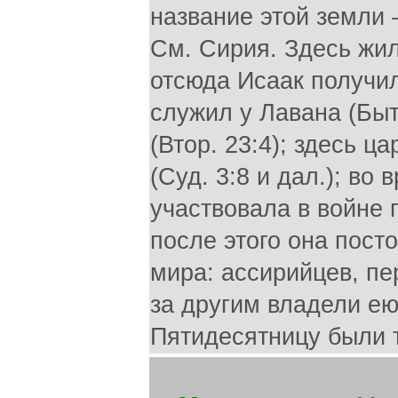
название этой земли 
См. Сирия. Здесь жили
отсюда Исаак получил 
служил у Лавана (Быт
(Втор. 23:4); здесь 
(Суд. 3:8 и дал.); в
участвовала в войне п
после этого она пост
мира: ассирийцев, пе
за другим владели е
Пятидесятницу были т