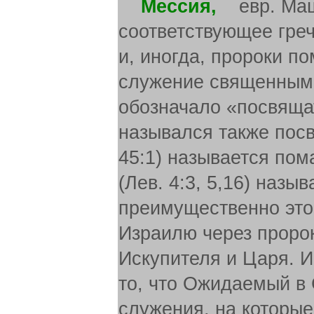
Мессия,
евр. Маши
соответствующее греч
и, иногда, пророки п
служение священным 
обозначало «посвяща
назывался также посв
45:1) называется пом
(Лев. 4:3, 5,16) наз
преимущественно это
Израилю через пророк
Искупителя и Царя. И
то, что Ожидаемый в
служения, на которые