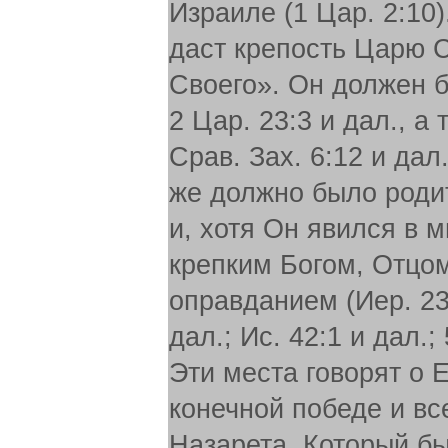
Израиле (1 Цар. 2:10)
даст крепость Царю 
Своего». Он должен б
2 Цар. 23:3 и дал., а
Срав. Зах. 6:12 и да
же должно было родит
и, хотя Он явился в
крепким Богом, Отцом
оправданием (Иер. 23:
дал.; Ис. 42:1 и дал.; 
Эти места говорят о 
конечной победе и в
Назарета, Который б