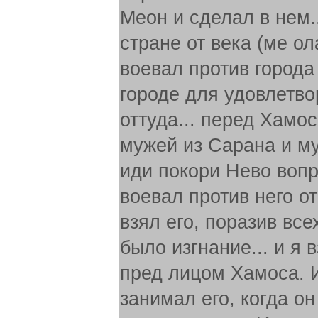
Меон и сделал в нем..
стране от века (ме ол
воевал против города
городе для удовлетво
оттуда... перед Хамо
мужей из Сарана и м
иди покори Нево вопр
воевал против него о
взял его, поразив все
было изгнание... и я 
пред лицом Хамоса. И
занимал его, когда о