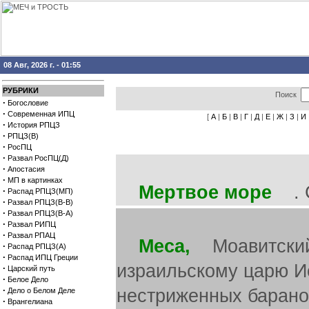
08 Авг, 2026 г. - 01:55
РУБРИКИ
Поиск
·
Богословие
·
Современная ИПЦ
[
А
|
Б
|
В
|
Г
|
Д
|
Е
|
Ж
|
З
|
И
·
История РПЦЗ
·
РПЦЗ(В)
·
РосПЦ
·
Развал РосПЦ(Д)
·
Апостасия
·
МП в картинках
Мертвое море
. С
·
Распад РПЦЗ(МП)
·
Развал РПЦЗ(В-В)
·
Развал РПЦЗ(В-А)
·
Развал РИПЦ
·
Развал РПАЦ
Меса,
Моавитский 
·
Распад РПЦЗ(А)
·
Распад ИПЦ Греции
израильскому царю Ио
·
Царский путь
·
Белое Дело
·
нестриженных баранов
Дело о Белом Деле
·
Врангелиана