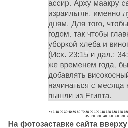
ассир. Арху маакру са
израильтян, именно л
дням. Для того, чтоб
годом, так чтобы гла
уборкой хлеба и виног
(Исх. 23:15 и дал.; 3
же временем года, б
добавлять високосный
начинаться с месяца 
вышли из Египта.
<<
1
10
20
30
40
50
60
70
80
90
100
110
120
130
140
15
315
320
330
340
350
360
370
3
На фотозаставке сайта вверх