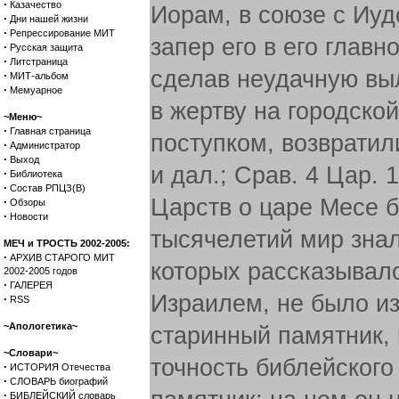
·
Казачество
Иорам, в союзе с Иуд
·
Дни нашей жизни
·
Репрессирование МИТ
запер его в его главн
·
Русская защита
·
Литстраница
сделав неудачную выл
·
МИТ-альбом
·
Мемуарное
в жертву на городско
~Меню~
·
Главная страница
поступком, возвратил
·
Администратор
·
Выход
и дал.; Срав. 4 Цар. 
·
Библиотека
·
Состав РПЦЗ(В)
Царств о царе Месе б
·
Обзоры
·
Новости
тысячелетий мир знал
МЕЧ и ТРОСТЬ 2002-2005:
·
АРХИВ СТАРОГО МИТ
которых рассказывало
2002-2005 годов
·
ГАЛЕРЕЯ
Израилем, не было из
·
RSS
~Апологетика~
старинный памятник,
~Словари~
точность библейского
·
ИСТОРИЯ Отечества
·
СЛОВАРЬ биографий
·
БИБЛЕЙСКИЙ словарь