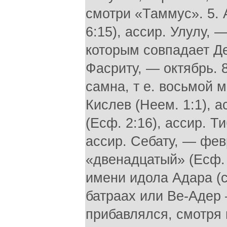
смотри «Таммус». 5. А
6:15), ассир. Улулу, 
которым совпадает Д
Фасриту, — октябрь. 
самна, т е. восьмой м
Кислев (Неем. 1:1), а
(Есф. 2:16), ассир. Ти
ассир. Себату, — февр
«двенадцатый» (Есф. 
имени идола Адара (с
батраах или Ве-Адер
прибавлялся, смотря 