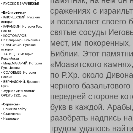
памятник; на нем он 
·
РУССКОЕ ЗАРУБЕЖЬЕ
сражениях с израиль
~Библиотечка~
·
КЛЮЧЕВСКИЙ: Русская
и восхваляет своего 
история
·
КАРАМЗИН: История Гос.
святые сосуды Иегов
Рос-го
·
КОСТОМАРОВ:
Св.Владимир - Романовы
мест, им покоренных,
·
ПЛАТОНОВ: Русская
история
Библии. Этот памятни
·
ТАТИЩЕВ: История
Российская
«Моавитского камня»,
·
Митр.МАКАРИЙ: История
Рус. Церкви
·
СОЛОВЬЕВ: История
по Р.Хр. около Дивон
России
·
ВЕРНАДСКИЙ: Древняя
черного базальтового 
Русь
·
Журнал ДВУГЛАВЫЙ
передней стороне кот
ОРЕЛЪ 1921 год
~Сервисы~
букв в каждой. Арабы
·
Поиск по сайту
·
Статистика
разобрать надпись на
·
Навигация
трудом удалось найти