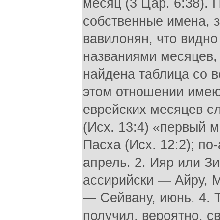
месяц (3 Цар. 6:38).
собственные имена, з
вавилонян, что видно
названиями месяцев,
найдена таблица со в
этом отношении имею
еврейских месяцев сл
(Исх. 13:4) «первый м
Пасха (Исх. 12:2); п
апрель. 2. Ияр или Зи
ассирийски — Айру, М
— Сейвану, июнь. 4. 
получил, вероятно, с