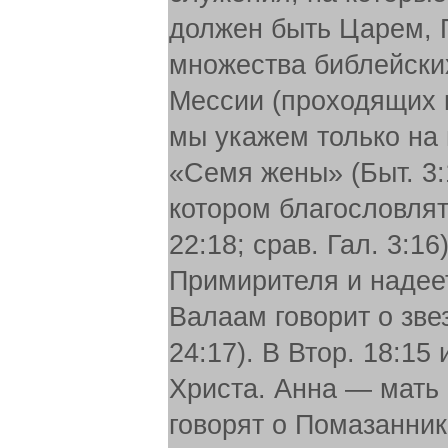
должен быть Царем, 
множества библейских
Мессии (проходящих к
мы укажем только на
«Семя жены» (Быт. 3:
котором благословлятс
22:18; срав. Гал. 3:
Примирителя и надеет
Валаам говорит о зве
24:17). В Втор. 18:15
Христа. Анна — мать 
говорят о Помазанник