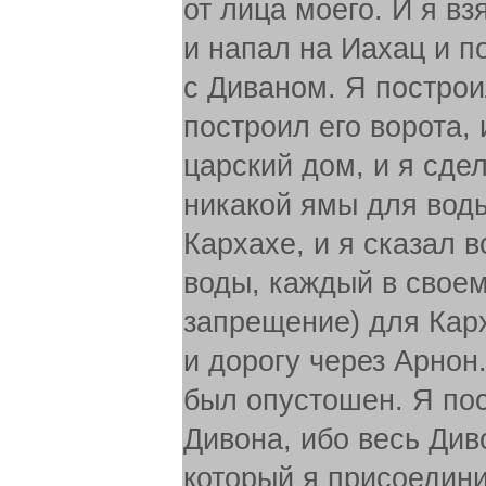
от лица моего. И я вз
и напал на Иахац и по
с Диваном. Я построил
построил его ворота, 
царский дом, и я сдел
никакой ямы для воды
Кархахе, и я сказал 
воды, каждый в своем
запрещение) для Кар
и дорогу через Арнон
был опустошен. Я пос
Дивона, ибо весь Див
который я присоединил