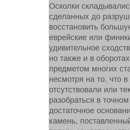
Осколки складывалис
сделанных до разруш
восстановить большую
еврейские или финики
удивительное сходств
но также и в оборотах
предметом многих ста
несмотря на то, что в
отсутствовали или те
разобраться в точном
достаточное основани
камень, поставленный