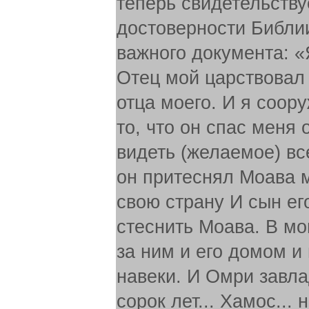
теперь свидетельству
достоверности Библии
важного документа: «
Отец мой царствовал 
отца моего. И я соору
то, что он спас меня
видеть (желаемое) вс
он притеснял Моава м
свою страну И сын его
стеснить Моава. В мои
за ним и его домом и
навеки. И Омри завла
сорок лет... Хамос...