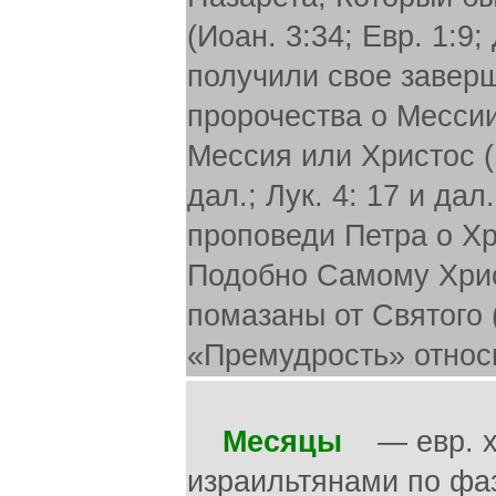
(Иоан. 3:34; Евр. 1:9
получили свое завер
пророчества о Месси
Мессия или Христос (М
дал.; Лук. 4: 17 и дал.
проповеди Петра о Хри
Подобно Самому Христ
помазаны от Святого (
«Премудрость» относ
Месяцы
— евр. хо
израильтянами по фа