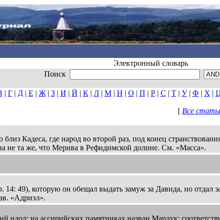
Электронный словарь
Поиск
В
|
Г
|
Д
|
Е
|
Ж
|
З
|
И
|
Й
|
К
|
Л
|
М
|
Н
|
О
|
П
|
Р
|
С
|
Т
|
У
|
Ф
|
Х
|
[
Все статьи
 близ Кадеса, где народ во второй раз, под конец странствования
рива не та же, что Мерива в Рефидимской долине. См. «Масса».
 14: 49), которую он обещал выдать замуж за Давида, но отдал з
ав. «Адриэл».
й идол; на ассирийских памятниках назван Мардук; соответств