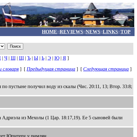
HOME
::
REVIEWS
::
NEWS
::
LINKS
::
TOP
Ц
|
Ч
|
Ш
|
Щ
|
Ъ
|
Ы
|
Ь
|
Э
|
Ю
|
Я
]
 словаря
] [
Предыдущая страница
] [
Следующая страница
]
 по пустыне получил воду из скалы (Чис. 20:11, 13; Втор. 33:8;
а Адриэла из Мехолы (1 Цар. 18:17,19). Ее 5 сыновей были
ует Юпитеру у римлян.