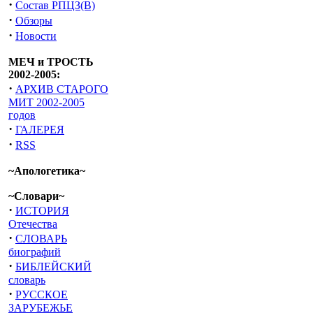
·
Состав РПЦЗ(В)
·
Обзоры
·
Новости
МЕЧ и ТРОСТЬ
2002-2005:
·
АРХИВ СТАРОГО
МИТ 2002-2005
годов
·
ГАЛЕРЕЯ
·
RSS
~Апологетика~
~Словари~
·
ИСТОРИЯ
Отечества
·
СЛОВАРЬ
биографий
·
БИБЛЕЙСКИЙ
словарь
·
РУССКОЕ
ЗАРУБЕЖЬЕ