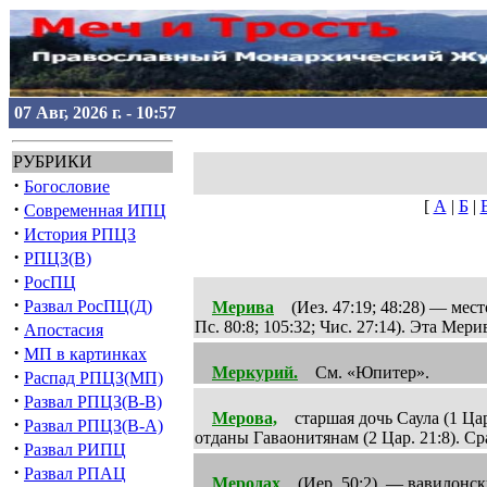
07 Авг, 2026 г. - 10:57
РУБРИКИ
·
Богословие
[
А
|
Б
|
·
Современная ИПЦ
·
История РПЦЗ
·
РПЦЗ(В)
·
РосПЦ
·
Развал РосПЦ(Д)
Мерива
(Иез. 47:19; 48:28) — место
·
Пс. 80:8; 105:32; Чис. 27:14). Эта Ме
Апостасия
·
МП в картинках
Меркурий.
См. «Юпитер».
·
Распад РПЦЗ(МП)
·
Развал РПЦЗ(В-В)
Мерова,
старшая дочь Саула (1 Цар.
·
Развал РПЦЗ(В-А)
отданы Гаваонитянам (2 Цар. 21:8). Ср
·
Развал РИПЦ
·
Развал РПАЦ
Меродах
(Иер. 50:2), — вавилонски