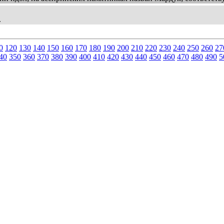
.
0
120
130
140
150
160
170
180
190
200
210
220
230
240
250
260
27
40
350
360
370
380
390
400
410
420
430
440
450
460
470
480
490
5