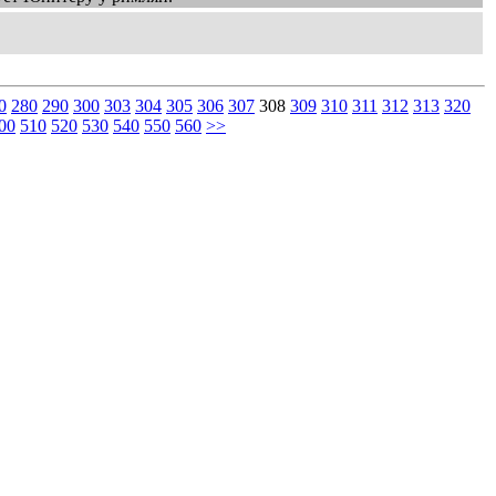
0
280
290
300
303
304
305
306
307
308
309
310
311
312
313
320
00
510
520
530
540
550
560
>>