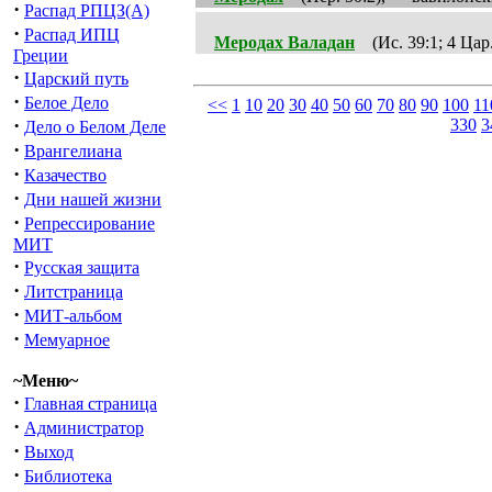
·
Распад РПЦЗ(А)
·
Распад ИПЦ
Меродах Валадан
(Ис. 39:1; 4 Цар
Греции
·
Царский путь
·
Белое Дело
<<
1
10
20
30
40
50
60
70
80
90
100
11
·
330
3
Дело о Белом Деле
·
Врангелиана
·
Казачество
·
Дни нашей жизни
·
Репрессирование
МИТ
·
Русская защита
·
Литстраница
·
МИТ-альбом
·
Мемуарное
~Меню~
·
Главная страница
·
Администратор
·
Выход
·
Библиотека