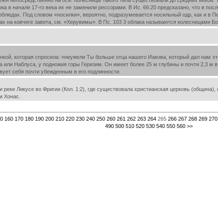
лен непосредственно на оси. Колесницы такого типа существовали до средних веков. Т
ока в начале 17-го века их не заменили рессорами. В Ис. 66:20 предсказано, что в п
ерблюдах. Под словом «носилки», вероятно, подразумевается носильный одр, как и в П
ах на ковчеге завета, см. «Херувимы». В Пс. 103 3 облака называются колесницами Б
кой, которая спросила: «неужели Ты больше отца нашего Иакова, который дал нам этот
а или Наблуса, у подножия горы Геризим. Он имеет более 25 м глубины и почти 2,3 м 
вует себя почти убежденным в его подлинности.
еке Ликусе во Фригии (Кол. 1:2), где существовала христианская церковь (община), о
и Хонас.
0
160
170
180
190
200
210
220
230
240
250
260
261
262
263
264
265
266
267
268
269
270
490
500
510
520
530
540
550
560
>>