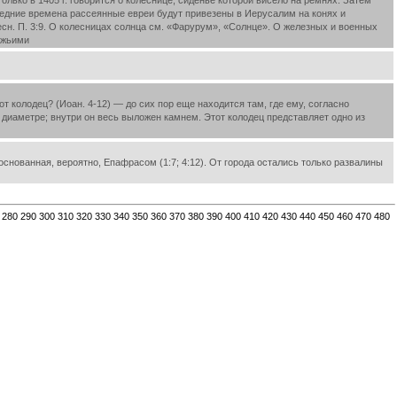
олько в 1405 г. говорится о колеснице, сиденье которой висело на ремнях. Затем
оследние времена рассеянные евреи будут привезены в Иерусалим на конях и
есн. П. 3:9. О колесницах солнца см. «Фарурум», «Солнце». О железных и военных
ожьими
 колодец? (Иоан. 4-12) — до сих пор еще находится там, где ему, согласно
в диаметре; внутри он весь выложен камнем. Этот колодец представляет одно из
снованная, вероятно, Епафрасом (1:7; 4:12). От города остались только развалины
280
290
300
310
320
330
340
350
360
370
380
390
400
410
420
430
440
450
460
470
480