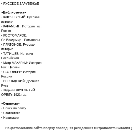
·
РУССКОЕ ЗАРУБЕЖЬЕ
~Библиотечка~
·
КЛЮЧЕВСКИЙ: Русская
история
·
КАРАМЗИН: История Гос.
Рос-го
·
КОСТОМАРОВ:
Св.Владимир - Романовы
·
ПЛАТОНОВ: Русская
история
·
ТАТИЩЕВ: История
Российская
·
Митр.МАКАРИЙ: История
Рус. Церкви
·
СОЛОВЬЕВ: История
России
·
ВЕРНАДСКИЙ: Древняя
Русь
·
Журнал ДВУГЛАВЫЙ
ОРЕЛЪ 1921 год
~Сервисы~
·
Поиск по сайту
·
Статистика
·
Навигация
На фотозаставке сайта вверху последняя резиденция митрополита Виталия 