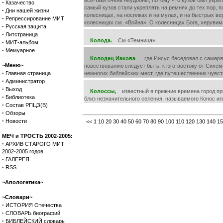
все-таки очень неудобны, потому что кузов был укреп
·
Казачество
самый кузов стали укреплять на ремнях до тех пор, п
·
Дни нашей жизни
колесницах, на носилках и на мулах, и на быстрых в
·
Репрессирование МИТ
колесницах см. «Война». О колесницах Бога, херувим
·
Русская защита
·
Литстраница
Колода.
См «Темница»
·
МИТ-альбом
·
Мемуарное
Колодец Иакова
, где Иисус беседовал с самарян
~Меню~
повествованию следует быть: к юго-востоку от Сихем
·
Главная страница
немногих библейских мест, где путешественник чувст
·
Администратор
·
Выход
Колоссы,
известный в прежние времена город при р
·
Библиотека
близ незначительного селения, называемого Конос ил
·
Состав РПЦЗ(В)
·
Обзоры
·
Новости
<<
1
10
20
30
40
50
60
70
80
90
100
110
120
130
140
15
МЕЧ и ТРОСТЬ 2002-2005:
·
АРХИВ СТАРОГО МИТ
2002-2005 годов
·
ГАЛЕРЕЯ
·
RSS
~Апологетика~
~Словари~
·
ИСТОРИЯ Отечества
·
СЛОВАРЬ биографий
·
БИБЛЕЙСКИЙ словарь