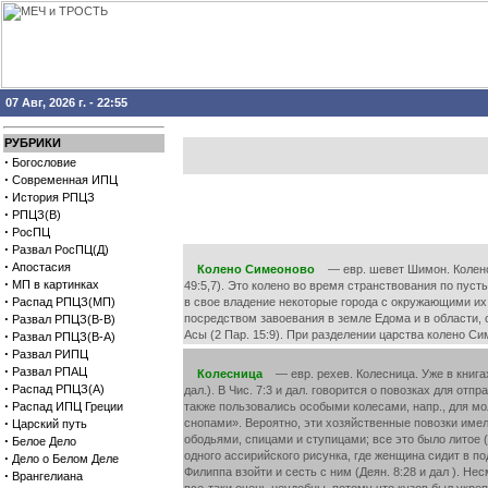
07 Авг, 2026 г. - 22:55
РУБРИКИ
·
Богословие
·
Современная ИПЦ
·
История РПЦЗ
·
РПЦЗ(В)
·
РосПЦ
·
Развал РосПЦ(Д)
·
Апостасия
Колено Симеоново
— евр. шевет Шимон. Колено С
·
МП в картинках
49:5,7). Это колено во время странствования по пуст
·
Распад РПЦЗ(МП)
в свое владение некоторые города с окружающими их се
·
посредством завоевания в земле Едома и в области, 
Развал РПЦЗ(В-В)
·
Асы (2 Пар. 15:9). При разделении царства колено Сим
Развал РПЦЗ(В-А)
·
Развал РИПЦ
·
Развал РПАЦ
Колесница
— евр. рехев. Колесница. Уже в книгах
·
Распад РПЦЗ(А)
дал.). В Чис. 7:3 и дал. говорится о повозках для от
·
Распад ИПЦ Греции
также пользовались особыми колесами, напр., для моло
·
снопами». Вероятно, эти хозяйственные повозки имел
Царский путь
·
ободьями, спицами и ступицами; все это было литое (
Белое Дело
одного ассирийского рисунка, где женщина сидит в п
·
Дело о Белом Деле
Филиппа взойти и сесть с ним (Деян. 8:28 и дал ). Н
·
Врангелиана