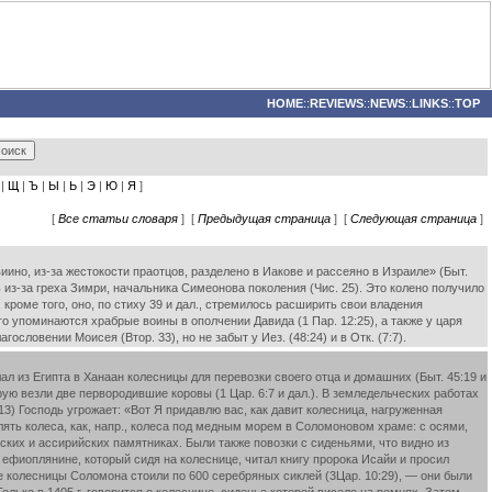
HOME
::
REVIEWS
::
NEWS
::
LINKS
::
TOP
|
Щ
|
Ъ
|
Ы
|
Ь
|
Э
|
Ю
|
Я
]
[
Все статьи словаря
] [
Предыдущая страница
] [
Следующая страница
]
ино, из-за жестокости праотцов, разделено в Иакове и рассеяно в Израиле» (Быт.
ь из-за греха Зимри, начальника Симеонова поколения (Чис. 25). Это колено получило
; кроме того, оно, по стиху 39 и дал., стремилось расширить свои владения
 упоминаются храбрые воины в ополчении Давида (1 Пар. 12:25), а также у царя
словении Моисея (Втор. 33), но не забыт у Иез. (48:24) и в Отк. (7:7).
 из Египта в Ханаан колесницы для перевозки своего отца и домашних (Быт. 45:19 и
орую везли две первородившие коровы (1 Цар. 6:7 и дал.). В земледельческих работах
:13) Господь угрожает: «Вот Я придавлю вас, как давит колесница, нагруженная
ять колеса, как, напр., колеса под медным морем в Соломоновом храме: с осями,
тских и ассирийских памятниках. Были также повозки с сиденьями, что видно из
 ефиоплянине, который сидя на колеснице, читал книгу пророка Исайи и просил
ие колесницы Соломона стоили по 600 серебряных сиклей (3Цар. 10:29), — они были