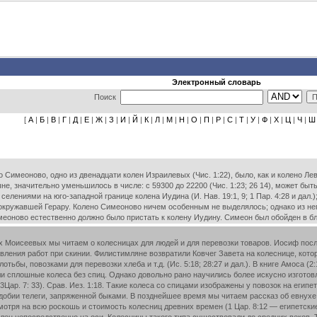
Электронный словарь
Поиск
[
А
|
Б
|
В
|
Г
|
Д
|
Е
|
Ж
|
З
|
И
|
Й
|
К
|
Л
|
М
|
Н
|
О
|
П
|
Р
|
С
|
Т
|
У
|
Ф
|
Х
|
Ц
|
Ч
|
Ш
имеоново, одно из двенадцати колен Израилевых (Чис. 1:22), было, как и колено Леви
ыне, значительно уменьшилось в числе: с 59300 до 22200 (Чис. 1:23; 26 14), может быт
лениями на юго-западной границе колена Иудина (И. Нав. 19:1, 9; 1 Пар. 4:28 и дал.)
окружавшей Герару. Колено Симеоново ничем особенным не выделялось; однако из него
еоново естественно должно было пристать к колену Иудину. Симеон был обойден в благо
 Моисеевых мы читаем о колесницах для людей и для перевозки товаров. Иосиф послал
правления работ при скинии. Филистимляне возвратили Ковчег Завета на колеснице, кот
тьбы, повозками для перевозки хлеба и т.д. (Ис. 5:18; 28:27 и дал.). В книге Амоса (2
и сплошные колеса без спиц. Однако довольно рано научились более искусно изготовл
3Цар. 7: 33). Срав. Иез. 1:18. Такие колеса со спицами изображены у повозок на египе
одобии телеги, запряженной быками. В позднейшее время мы читаем рассказ об евнухе
есмотря на всю роскошь и стоимость колесниц древних времен (1 Цар. 8:12 — египетск