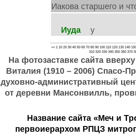
Иакова старшего и ч
Иуда
у
<<
1
10
20
30
40
50
60
70
80
90
100
110
120
130
140
15
310
320
330
340
350
360
370
3
На фотозаставке сайта вверх
Виталия (1910 – 2006) Спасо-П
духовно-административный цен
от деревни Мансонвилль, прови
Название сайта «Меч и Т
первоиерархом РПЦЗ митроп