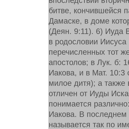
впоследствии вторичн
битве, кончившейся 
Дамаске, в доме кот
(Деян. 9:11). 6) Иуда 
в родословии Иисуса (
перечисленных тот же,
апостолов; в Лук. б: 
Иакова, и в Мат. 10:3
милое дитя); а также 
отличен от Иуды Иск
понимается различно:
Иакова. В последнем 
называется так по им