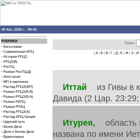
06 Авг, 2026 г. - 09:45
РУБРИКИ
Поиск
·
Богословие
·
Современная ИПЦ
[
А
|
Б
|
В
|
Г
|
Д
|
Е
|
Ж
|
З
|
И
·
История РПЦЗ
·
РПЦЗ(В)
·
РосПЦ
·
Развал РосПЦ(Д)
·
Апостасия
·
МП в картинках
Иттай
из Гивы в к
·
Распад РПЦЗ(МП)
·
Развал РПЦЗ(В-В)
Давида (2 Цар. 23:29; 
·
Развал РПЦЗ(В-А)
·
Развал РИПЦ
·
Развал РПАЦ
·
Распад РПЦЗ(А)
·
Распад ИПЦ Греции
Итурея,
область н
·
Царский путь
·
Белое Дело
·
названа по имени Иет
Дело о Белом Деле
·
Врангелиана