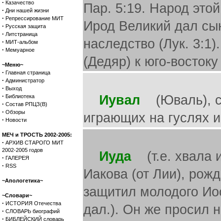
·
Казачество
Пар. 5:19. Народ этой
·
Дни нашей жизни
·
Репрессирование МИТ
Ирод Великий дал сын
·
Русская защита
·
Литстраница
наследство (Лук. 3:1)
·
МИТ-альбом
·
Мемуарное
(Дедяр) к юго-востоку
~Меню~
·
Главная страница
·
Администратор
·
Выход
·
Иувал
(Юваль), сы
Библиотека
·
Состав РПЦЗ(В)
·
Обзоры
играющих на гуслях и 
·
Новости
МЕЧ и ТРОСТЬ 2002-2005:
·
АРХИВ СТАРОГО МИТ
2002-2005 годов
Иуда
(т.е. хвала и
·
ГАЛЕРЕЯ
·
RSS
Иакова (от Лии), рож
~Апологетика~
защитил молодого Иос
~Словари~
·
ИСТОРИЯ Отечества
дал.). Он же просил 
·
СЛОВАРЬ биографий
·
БИБЛЕЙСКИЙ словарь