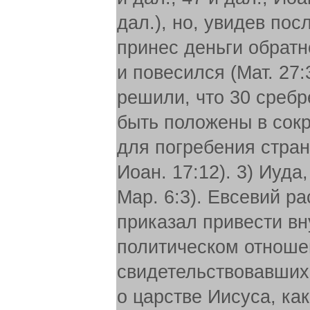
дал.), но, увидев пос
принес деньги обратн
и повесился (Мат. 27:
решили, что 30 сребр
быть положены в сок
для погребения странн
Иоан. 17:12). 3) Иуда
Map. 6:3). Евсевий р
приказал привести вн
политическом отношен
свидетельствовавших 
о царстве Иисуса, как