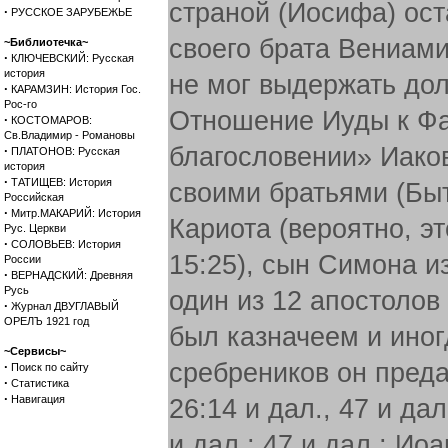
страной (Иосифа) ост
·
РУССКОЕ ЗАРУБЕЖЬЕ
своего брата Вениами
~Библиотечка~
·
КЛЮЧЕВСКИЙ: Русская
история
не мог выдержать дол
·
КАРАМЗИН: История Гос.
Рос-го
Отношение Иуды к Фа
·
КОСТОМАРОВ:
Св.Владимир - Романовы
благословении» Иако
·
ПЛАТОНОВ: Русская
история
·
ТАТИЩЕВ: История
своими братьями (Быт. 
Российская
·
Митр.МАКАРИЙ: История
Кариота (вероятно, э
Рус. Церкви
·
СОЛОВЬЕВ: История
15:25), сын Симона из 
России
·
ВЕРНАДСКИЙ: Древняя
Русь
один из 12 апостолов (
·
Журнал ДВУГЛАВЫЙ
ОРЕЛЪ 1921 год
был казначеем и иногд
~Сервисы~
сребреников он преда
·
Поиск по сайту
·
Статистика
·
Навигация
26:14 и дал., 47 и дал
и дал.; 47 и дал.; Иоа