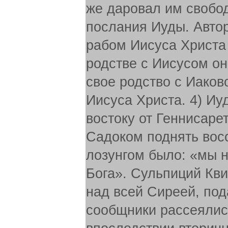
же даровал им свобод
послания Иуды. Автор
рабом Иисуса Христа 
родстве с Иисусом он
свое родство с Иако
Иисуса Христа. 4) Иу
востоку от Геннисаре
Садоком поднять восс
лозунгом было: «мы н
Бога». Сульпиций Кви
над всей Сиреей, под
сообщники рассеялись