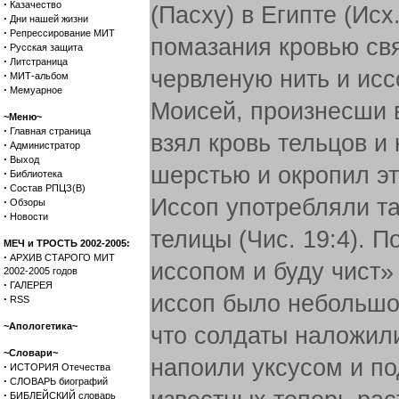
·
Казачество
(Пасху) в Египте (Ис
·
Дни нашей жизни
·
Репрессирование МИТ
помазания кровью св
·
Русская защита
·
Литстраница
червленую нить и иссо
·
МИТ-альбом
·
Мемуарное
Моисей, произнесши в
~Меню~
·
Главная страница
взял кровь тельцов и
·
Администратор
·
Выход
шерстью и окропил эти
·
Библиотека
·
Состав РПЦЗ(В)
Иссоп употребляли т
·
Обзоры
·
Новости
телицы (Чис. 19:4). 
МЕЧ и ТРОСТЬ 2002-2005:
·
АРХИВ СТАРОГО МИТ
иссопом и буду чист» 
2002-2005 годов
·
ГАЛЕРЕЯ
иссоп было небольшое
·
RSS
~Апологетика~
что солдаты наложили 
~Словари~
напоили уксусом и по
·
ИСТОРИЯ Отечества
·
СЛОВАРЬ биографий
·
БИБЛЕЙСКИЙ словарь