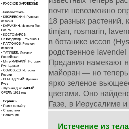
известных теперь рас
·
РУССКОЕ ЗАРУБЕЖЬЕ
почти невозможно оп
~Библиотечка~
·
КЛЮЧЕВСКИЙ: Русская
18 разных растений, к
история
·
КАРАМЗИН: История Гос.
timjan, rosmarin, lave
Рос-го
·
КОСТОМАРОВ:
Св.Владимир - Романовы
в ботанике иссоп (Hyss
·
ПЛАТОНОВ: Русская
история
родственное lavendel 
·
ТАТИЩЕВ: История
Российская
Предания намекают н
·
Митр.МАКАРИЙ: История
Рус. Церкви
·
СОЛОВЬЕВ: История
майоран — но теперь 
России
·
ВЕРНАДСКИЙ: Древняя
ярко зеленое вьющее
Русь
·
Журнал ДВУГЛАВЫЙ
цветами. Оно найден
ОРЕЛЪ 1921 год
~Сервисы~
Газе, в Иерусалиме и
·
Поиск по сайту
·
Статистика
·
Навигация
Истечение из тела