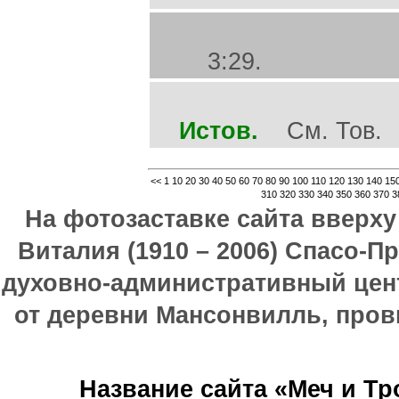
3:29.
Истов.
См. Тов.
<<
1
10
20
30
40
50
60
70
80
90
100
110
120
130
140
15
310
320
330
340
350
360
370
3
На фотозаставке сайта вверх
Виталия (1910 – 2006) Спасо-П
духовно-административный цен
от деревни Мансонвилль, прови
Название сайта «Меч и Т