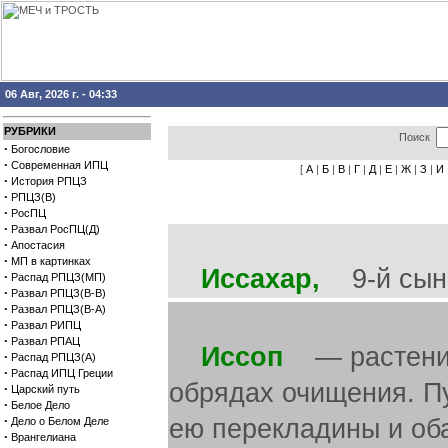
06 Авг, 2026 г. - 04:33
РУБРИКИ
Поиск
·
Богословие
·
Современная ИПЦ
[
А
|
Б
|
В
|
Г
|
Д
|
Е
|
Ж
|
З
|
И
·
История РПЦЗ
·
РПЦЗ(В)
·
РосПЦ
·
Развал РосПЦ(Д)
·
Апостасия
·
МП в картинках
Иссахар,
9-й сын И
·
Распад РПЦЗ(МП)
·
Развал РПЦЗ(В-В)
·
Развал РПЦЗ(В-А)
·
Развал РИПЦ
·
Развал РПАЦ
Иссоп
— растение,
·
Распад РПЦЗ(А)
·
Распад ИПЦ Греции
обрядах очищения. Пу
·
Царский путь
·
Белое Дело
·
ею перекладины и об
Дело о Белом Деле
·
Врангелиана