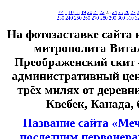
<<
1
10
18
19
20
21
22
23
24
25
26
27
230
240
250
260
270
280
290
300
310
3
На фотозаставке сайта 
митрополита Витал
Преображенский скит 
административный це
трёх милях от дерев
Квебек, Канада,
Название сайта «Меч
последним первоиер