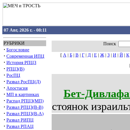
07 Авг, 2026 г. - 08:11
РУБРИКИ
Поиск
·
Богословие
[
А
|
Б
|
В
|
Г
|
Д
|
Е
|
Ж
|
З
|
И
|
Й
|
К
·
Современная ИПЦ
·
История РПЦЗ
·
РПЦЗ(В)
·
РосПЦ
·
Развал РосПЦ(Д)
·
Апостасия
Бет-Дивлаф
·
МП в картинках
·
Распад РПЦЗ(МП)
стоянок израиль
·
Развал РПЦЗ(В-В)
·
Развал РПЦЗ(В-А)
·
Развал РИПЦ
·
Развал РПАЦ