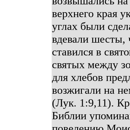
возвышались на 
верхнего края у
углах были сдел
вдевали шесты, 
ставился в свято
святых между з
для хлебов пре
возжигали на н
(Лук. 1:9,11). К
Библии упоминаю
повелению Моис