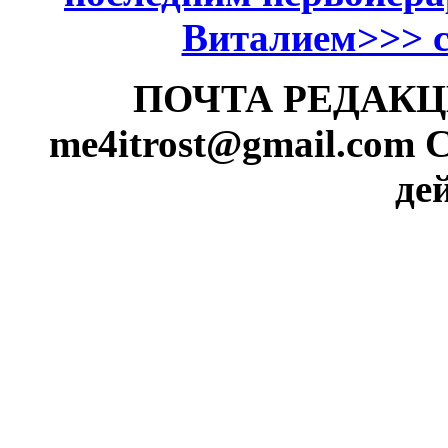
Виталием>>> см
ПОЧТА РЕДАКЦИИ
me4itrost@gmail.com
С
де