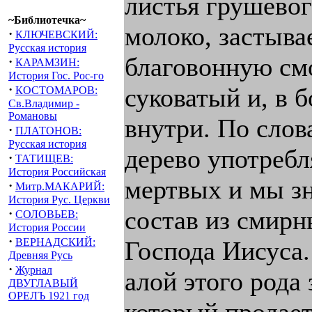
листья грушевог
~Библиотечка~
молоко, застывае
·
КЛЮЧЕВСКИЙ:
Русская история
благовонную смо
·
КАРАМЗИН:
История Гос. Рос-го
·
суковатый и, в 
КОСТОМАРОВ:
Св.Владимир -
Романовы
внутри. По слов
·
ПЛАТОНОВ:
Русская история
дерево употребл
·
ТАТИЩЕВ:
История Российская
мертвых и мы з
·
Митр.МАКАРИЙ:
История Рус. Церкви
состав из смирн
·
СОЛОВЬЕВ:
История России
·
ВЕРНАДСКИЙ:
Господа Иисуса.
Древняя Русь
·
Журнал
алой этого рода 
ДВУГЛАВЫЙ
ОРЕЛЪ 1921 год