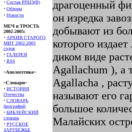
драгоценный фим
·
Состав РПЦЗ(В)
·
Обзоры
он изредка завоз
·
Новости
МЕЧ и ТРОСТЬ
добывают из бол
2002-2005:
·
АРХИВ СТАРОГО
которого издает
МИТ 2002-2005
годов
диком виде раст
·
ГАЛЕРЕЯ
·
RSS
Agallachum ), а 
~Апологетика~
Agallacha , рас
~Словари~
·
ИСТОРИЯ
называют его гар
Отечества
·
СЛОВАРЬ
большое количес
биографий
·
БИБЛЕЙСКИЙ
Малайских остро
словарь
·
РУССКОЕ
ЗАРУБЕЖЬЕ