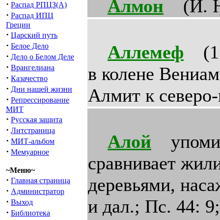
Алмон
(И. На
·
Распад РПЦЗ(А)
·
Распад ИПЦ
Греции
·
Царский путь
·
Белое Дело
Аллемеф
(1 П
·
Дело о Белом Деле
·
Врангелиана
в колене Вениам
·
Казачество
·
Дни нашей жизни
Алмит к северо-
·
Репрессирование
МИТ
·
Русская защита
·
Литстраница
Алой
упомина
·
МИТ-альбом
·
Мемуарное
сравнивает жил
~Меню~
деревьями, наса
·
Главная страница
·
Администратор
и дал.; Пс. 44: 9
·
Выход
·
Библиотека