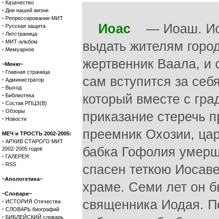
·
Казачество
·
Дни нашей жизни
·
Репрессирование МИТ
Иоас
— Иоаш. Иоас
·
Русская защита
·
Литстраница
·
МИТ-альбом
выдать жителям город
·
Мемуарное
жертвенник Ваала, и с
~Меню~
·
Главная страница
сам вступится за себя
·
Администратор
·
Выход
·
который вместе с гр
Библиотека
·
Состав РПЦЗ(В)
·
Обзоры
приказание стеречь п
·
Новости
преемник Охозии, цар
МЕЧ и ТРОСТЬ 2002-2005:
·
АРХИВ СТАРОГО МИТ
бабка Гофолия умерщв
2002-2005 годов
·
ГАЛЕРЕЯ
·
RSS
спасен теткою Иосаве
~Апологетика~
храме. Семи лет он б
~Словари~
·
священника Иодая. По
ИСТОРИЯ Отечества
·
СЛОВАРЬ биографий
·
БИБЛЕЙСКИЙ словарь