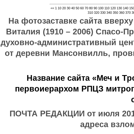
<<
1
10
20
30
40
50
60
70
80
90
100
110
120
130
140
15
310
320
330
340
350
360
370
3
На фотозаставке сайта вверх
Виталия (1910 – 2006) Спасо-П
духовно-административный цен
от деревни Мансонвилль, прови
Название сайта «Меч и Т
первоиерархом РПЦЗ митроп
ПОЧТА РЕДАКЦИИ от июля 2017
адреса взлом