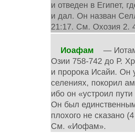
и отведен в Египет, гд
и дал. Он назван Селл
21:17. См. Охозия 2. 
Иоафам
— Иотам. 
Озии 758-742 до Р. Х
и пророка Исайи. Он 
селениях, покорил а
ибо он «устроил пути
Он был единственным
плохого не сказано (4 
См. «Иофам».