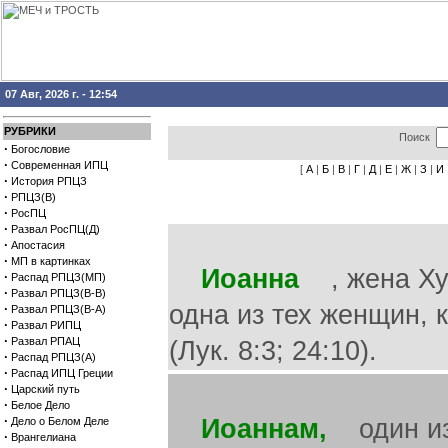
07 Авг, 2026 г. - 12:54
РУБРИКИ
Поиск
·
Богословие
·
Современная ИПЦ
[
А
|
Б
|
В
|
Г
|
Д
|
Е
|
Ж
|
З
|
И
·
История РПЦЗ
·
РПЦЗ(В)
·
РосПЦ
·
Развал РосПЦ(Д)
·
Апостасия
·
МП в картинках
Иоанна
, жена Хуз
·
Распад РПЦЗ(МП)
·
Развал РПЦЗ(В-В)
одна из тех женщин,
·
Развал РПЦЗ(В-А)
·
Развал РИПЦ
·
Развал РПАЦ
(Лук. 8:3; 24:10).
·
Распад РПЦЗ(А)
·
Распад ИПЦ Греции
·
Царский путь
·
Белое Дело
·
Иоаннам,
один из 
Дело о Белом Деле
·
Врангелиана