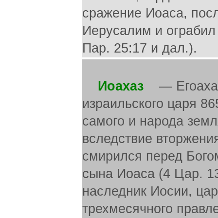
сражение Иоаса, посл
Иерусалим и ограбил х
Пар. 25:17 и дал.).
Иоахаз
— Егоахаз.
израильского царя 865
самого и народа земл
вследствие вторжения
смирился перед Богом
сына Иоаса (4 Цар. 13
наследник Иосии, царя
трехмесячного правл