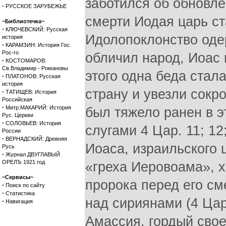
заботился об обновле
·
РУССКОЕ ЗАРУБЕЖЬЕ
смерти Иодая царь ст
~Библиотечка~
·
КЛЮЧЕВСКИЙ: Русская
Идолопоклонство одер
история
·
КАРАМЗИН: История Гос.
Рос-го
обличил народ, Иоас 
·
КОСТОМАРОВ:
Св.Владимир - Романовы
этого одна беда стал
·
ПЛАТОНОВ: Русская
история
страну и увезли сокр
·
ТАТИЩЕВ: История
Российская
·
Митр.МАКАРИЙ: История
был тяжело ранен в 
Рус. Церкви
·
СОЛОВЬЕВ: История
слугами 4 Цар. 11; 12
России
·
ВЕРНАДСКИЙ: Древняя
Иоаса, израильского ц
Русь
·
Журнал ДВУГЛАВЫЙ
ОРЕЛЪ 1921 год
«греха Иеровоама», х
~Сервисы~
пророка перед его см
·
Поиск по сайту
·
Статистика
над сириянами (4 Цар
·
Навигация
Амассия, гордый сво