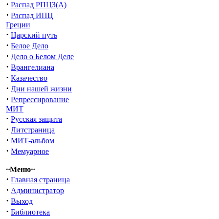
·
Распад РПЦЗ(А)
·
Распад ИПЦ
Греции
·
Царский путь
·
Белое Дело
·
Дело о Белом Деле
·
Врангелиана
·
Казачество
·
Дни нашей жизни
·
Репрессирование
МИТ
·
Русская защита
·
Литстраница
·
МИТ-альбом
·
Мемуарное
~Меню~
·
Главная страница
·
Администратор
·
Выход
·
Библиотека