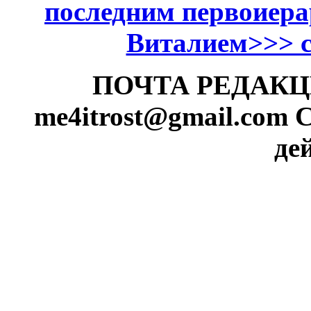
последним первоиер
Виталием>>> см
ПОЧТА РЕДАКЦИИ
me4itrost@gmail.com
С
де