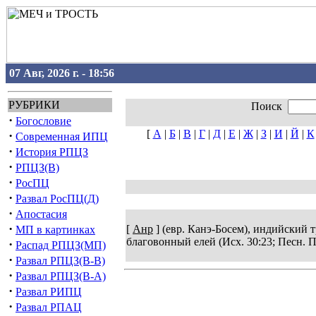
07 Авг, 2026 г. - 18:56
РУБРИКИ
Поиск
·
Богословие
[
А
|
Б
|
В
|
Г
|
Д
|
Е
|
Ж
|
З
|
И
|
Й
|
К
·
Современная ИПЦ
·
История РПЦЗ
·
РПЦЗ(В)
·
РосПЦ
·
Развал РосПЦ(Д)
·
Апостасия
·
[
Анр
] (евр. Канэ-Босем), индийский т
МП в картинках
благовонный елей (Исх. 30:23; Песн. П. 
·
Распад РПЦЗ(МП)
·
Развал РПЦЗ(В-В)
·
Развал РПЦЗ(В-А)
·
Развал РИПЦ
·
Развал РПАЦ