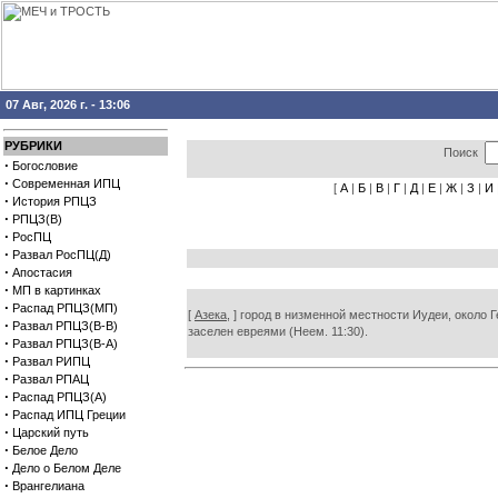
07 Авг, 2026 г. - 13:06
РУБРИКИ
Поиск
·
Богословие
·
Современная ИПЦ
[
А
|
Б
|
В
|
Г
|
Д
|
Е
|
Ж
|
З
|
И
·
История РПЦЗ
·
РПЦЗ(В)
·
РосПЦ
·
Развал РосПЦ(Д)
·
Апостасия
·
МП в картинках
·
Распад РПЦЗ(МП)
[
Азека,
] город в низменной местности Иудеи, около Г
·
Развал РПЦЗ(В-В)
заселен евреями (Неем. 11:30).
·
Развал РПЦЗ(В-А)
·
Развал РИПЦ
·
Развал РПАЦ
·
Распад РПЦЗ(А)
·
Распад ИПЦ Греции
·
Царский путь
·
Белое Дело
·
Дело о Белом Деле
·
Врангелиана