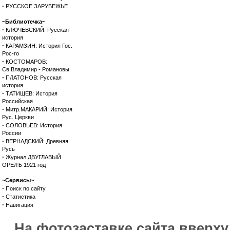
·
РУССКОЕ ЗАРУБЕЖЬЕ
~Библиотечка~
·
КЛЮЧЕВСКИЙ: Русская
история
·
КАРАМЗИН: История Гос.
Рос-го
·
КОСТОМАРОВ:
Св.Владимир - Романовы
·
ПЛАТОНОВ: Русская
история
·
ТАТИЩЕВ: История
Российская
·
Митр.МАКАРИЙ: История
Рус. Церкви
·
СОЛОВЬЕВ: История
России
·
ВЕРНАДСКИЙ: Древняя
Русь
·
Журнал ДВУГЛАВЫЙ
ОРЕЛЪ 1921 год
~Сервисы~
·
Поиск по сайту
·
Статистика
·
Навигация
На фотозаставке сайта вверх