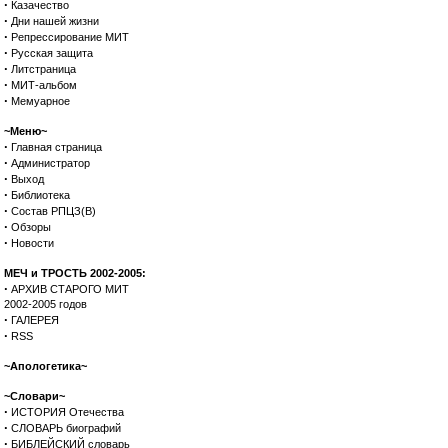
·
Казачество
·
Дни нашей жизни
·
Репрессирование МИТ
·
Русская защита
·
Литстраница
·
МИТ-альбом
·
Мемуарное
~Меню~
·
Главная страница
·
Администратор
·
Выход
·
Библиотека
·
Состав РПЦЗ(В)
·
Обзоры
·
Новости
МЕЧ и ТРОСТЬ 2002-2005:
·
АРХИВ СТАРОГО МИТ
2002-2005 годов
·
ГАЛЕРЕЯ
·
RSS
~Апологетика~
~Словари~
·
ИСТОРИЯ Отечества
·
СЛОВАРЬ биографий
·
БИБЛЕЙСКИЙ словарь