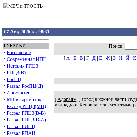
07 Авг, 2026 г. - 08:31
РУБРИКИ
Поиск
·
Богословие
[
А
|
Б
|
В
|
Г
|
Д
|
Е
|
Ж
|
З
|
И
|
Й
|
К
·
Современная ИПЦ
·
История РПЦЗ
·
РПЦЗ(В)
·
РосПЦ
·
Развал РосПЦ(Д)
·
Апостасия
·
[
Адораим,
] город в южной части Иуде
МП в картинках
к западу от Хеврона, с знаменитыми р
·
Распад РПЦЗ(МП)
·
Развал РПЦЗ(В-В)
·
Развал РПЦЗ(В-А)
·
Развал РИПЦ
·
Развал РПАЦ