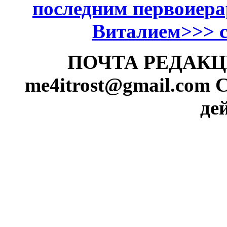
последним первоиер
Виталием>>> см
ПОЧТА РЕДАКЦИИ
me4itrost@gmail.com
С
де