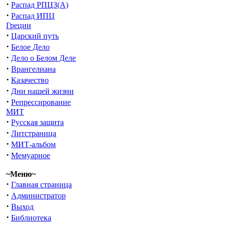
·
Распад РПЦЗ(А)
·
Распад ИПЦ
Греции
·
Царский путь
·
Белое Дело
·
Дело о Белом Деле
·
Врангелиана
·
Казачество
·
Дни нашей жизни
·
Репрессирование
МИТ
·
Русская защита
·
Литстраница
·
МИТ-альбом
·
Мемуарное
~Меню~
·
Главная страница
·
Администратор
·
Выход
·
Библиотека