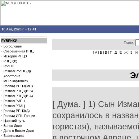
10 Авг, 2026 г. - 12:41
РУБРИКИ
Поиск
·
Богословие
·
Современная ИПЦ
[
А
|
Б
|
В
|
Г
|
Д
|
Е
|
Ж
|
З
|
И
·
История РПЦЗ
·
РПЦЗ(В)
·
РосПЦ
·
Развал РосПЦ(Д)
Э
·
Апостасия
·
МП в картинках
·
Распад РПЦЗ(МП)
·
Развал РПЦЗ(В-В)
·
Развал РПЦЗ(В-А)
·
Развал РИПЦ
[
Дума.
] 1) Сын Измаи
·
Развал РПАЦ
·
Распад РПЦЗ(А)
сохранилось в назва
·
Распад ИПЦ Греции
·
Царский путь
гористая), называем
·
Белое Дело
·
Дело о Белом Деле
·
в восточном Авране, 
Врангелиана