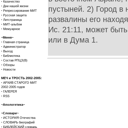
·
Казачество
·
Дни нашей жизни
пустыней. 2) Город в 
·
Репрессирование МИТ
·
Русская защита
развалины его находя
·
Литстраница
·
МИТ-альбом
Ис. 21:11, может быт
·
Мемуарное
~Меню~
или в Дума 1.
·
Главная страница
·
Администратор
·
Выход
·
Библиотека
·
Состав РПЦЗ(В)
·
Обзоры
·
Новости
МЕЧ и ТРОСТЬ 2002-2005:
·
АРХИВ СТАРОГО МИТ
2002-2005 годов
·
ГАЛЕРЕЯ
·
RSS
~Апологетика~
~Словари~
·
ИСТОРИЯ Отечества
·
СЛОВАРЬ биографий
·
БИБЛЕЙСКИЙ словарь