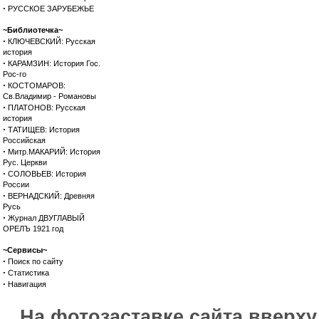
·
РУССКОЕ ЗАРУБЕЖЬЕ
~Библиотечка~
·
КЛЮЧЕВСКИЙ: Русская
история
·
КАРАМЗИН: История Гос.
Рос-го
·
КОСТОМАРОВ:
Св.Владимир - Романовы
·
ПЛАТОНОВ: Русская
история
·
ТАТИЩЕВ: История
Российская
·
Митр.МАКАРИЙ: История
Рус. Церкви
·
СОЛОВЬЕВ: История
России
·
ВЕРНАДСКИЙ: Древняя
Русь
·
Журнал ДВУГЛАВЫЙ
ОРЕЛЪ 1921 год
~Сервисы~
·
Поиск по сайту
·
Статистика
·
Навигация
На фотозаставке сайта вверх