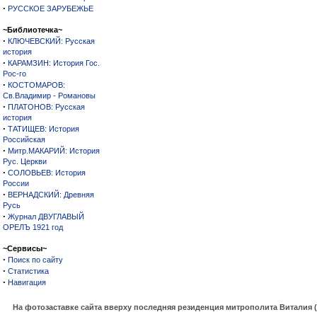
·
РУССКОЕ ЗАРУБЕЖЬЕ
~Библиотечка~
·
КЛЮЧЕВСКИЙ: Русская
история
·
КАРАМЗИН: История Гос.
Рос-го
·
КОСТОМАРОВ:
Св.Владимир - Романовы
·
ПЛАТОНОВ: Русская
история
·
ТАТИЩЕВ: История
Российская
·
Митр.МАКАРИЙ: История
Рус. Церкви
·
СОЛОВЬЕВ: История
России
·
ВЕРНАДСКИЙ: Древняя
Русь
·
Журнал ДВУГЛАВЫЙ
ОРЕЛЪ 1921 год
~Сервисы~
·
Поиск по сайту
·
Статистика
·
Навигация
На фотозаставке сайта вверху последняя резиденция митрополита Виталия 