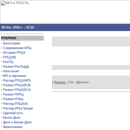
08 Авг, 2026 г. - 15:25
РУБРИКИ
·
Богословие
·
Современная ИПЦ
·
История РПЦЗ
·
РПЦЗ(В)
·
РосПЦ
·
Развал РосПЦ(Д)
·
Апостасия
·
МП в картинках
·
Распад РПЦЗ(МП)
[
Драхма.
] См. «Деньги».
·
Развал РПЦЗ(В-В)
·
Развал РПЦЗ(В-А)
·
Развал РИПЦ
·
Развал РПАЦ
·
Распад РПЦЗ(А)
·
Распад ИПЦ Греции
·
Царский путь
·
Белое Дело
·
Дело о Белом Деле
·
Врангелиана