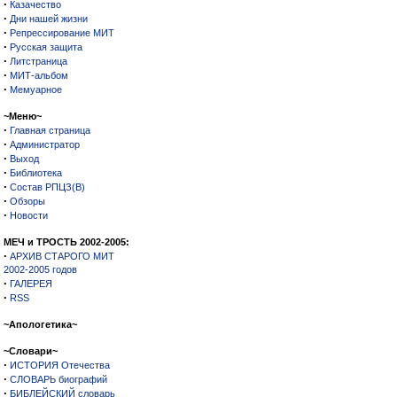
·
Казачество
·
Дни нашей жизни
·
Репрессирование МИТ
·
Русская защита
·
Литстраница
·
МИТ-альбом
·
Мемуарное
~Меню~
·
Главная страница
·
Администратор
·
Выход
·
Библиотека
·
Состав РПЦЗ(В)
·
Обзоры
·
Новости
МЕЧ и ТРОСТЬ 2002-2005:
·
АРХИВ СТАРОГО МИТ
2002-2005 годов
·
ГАЛЕРЕЯ
·
RSS
~Апологетика~
~Словари~
·
ИСТОРИЯ Отечества
·
СЛОВАРЬ биографий
·
БИБЛЕЙСКИЙ словарь