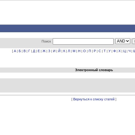
Поиск
[
А
|
Б
|
В
|
Г
|
Д
|
Е
|
Ж
|
З
|
И
|
Й
|
К
|
Л
|
М
|
Н
|
О
|
П
|
Р
|
С
|
Т
|
У
|
Ф
|
Х
|
Ц
|
Ч
|
Электронный словарь
[
Вернуться к списку статей
]