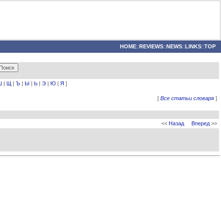
HOME
::
REVIEWS
::
NEWS
::
LINKS
::
TOP
Ш
|
Щ
|
Ъ
|
Ы
|
Ь
|
Э
|
Ю
|
Я
]
[
Все статьи словаря
]
<<
Назад
Вперед
>>