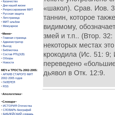
·
Казачество
·
Дни нашей жизни
«шакол). Срав. Иов. 3
·
Репрессирование МИТ
·
Русская защита
таннин, которое такж
·
Литстраница
·
МИТ-альбом
видимому, обозначае
·
Мемуарное
~Меню~
змей и т.п.. (Втор. 32:
·
Главная страница
·
Администратор
некоторых местах это
·
Выход
·
Библиотека
крокодила (Ис. 51: 9; 
·
Состав РПЦЗ(В)
·
Обзоры
переведено «большие
·
Новости
МЕЧ и ТРОСТЬ 2002-2005:
дьявол в Отк. 12:9.
·
АРХИВ СТАРОГО МИТ
2002-2005 годов
·
ГАЛЕРЕЯ
·
RSS
~Апологетика~
~Словари~
·
ИСТОРИЯ Отечества
·
СЛОВАРЬ биографий
·
БИБЛЕЙСКИЙ словарь