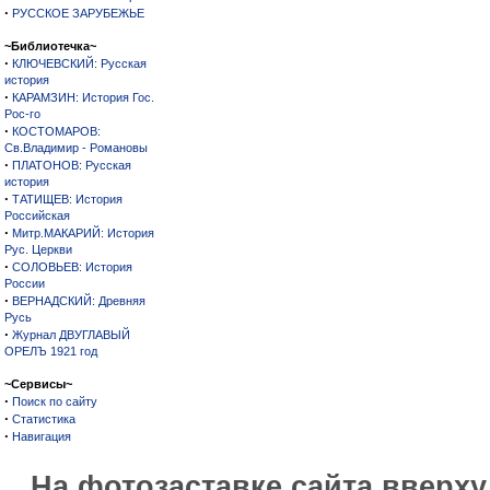
·
РУССКОЕ ЗАРУБЕЖЬЕ
~Библиотечка~
·
КЛЮЧЕВСКИЙ: Русская
история
·
КАРАМЗИН: История Гос.
Рос-го
·
КОСТОМАРОВ:
Св.Владимир - Романовы
·
ПЛАТОНОВ: Русская
история
·
ТАТИЩЕВ: История
Российская
·
Митр.МАКАРИЙ: История
Рус. Церкви
·
СОЛОВЬЕВ: История
России
·
ВЕРНАДСКИЙ: Древняя
Русь
·
Журнал ДВУГЛАВЫЙ
ОРЕЛЪ 1921 год
~Сервисы~
·
Поиск по сайту
·
Статистика
·
Навигация
На фотозаставке сайта вверх