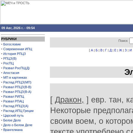
09 Авг, 2026 г. - 09:54
РУБРИКИ
Поиск
·
Богословие
·
Современная ИПЦ
[
А
|
Б
|
В
|
Г
|
Д
|
Е
|
Ж
|
З
|
И
·
История РПЦЗ
·
РПЦЗ(В)
·
РосПЦ
·
Развал РосПЦ(Д)
Э
·
Апостасия
·
МП в картинках
·
Распад РПЦЗ(МП)
·
Развал РПЦЗ(В-В)
·
Развал РПЦЗ(В-А)
·
Развал РИПЦ
[
Дракон,
] евр. тан, 
·
Развал РПАЦ
·
Распад РПЦЗ(А)
Некоторые предполаг
·
Распад ИПЦ Греции
·
Царский путь
своим воем, о котором
·
Белое Дело
·
Дело о Белом Деле
·
тексте употреблено с
Врангелиана