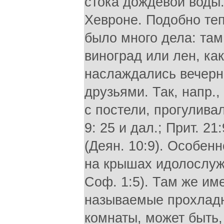
стока дождевой воды.
Хевроне. Подобно те
было много дела: там
виноград или лен, как
наслаждались вечерн
друзьями. Так, напр.,
с постели, прогулива
9: 25 и дал.; Прит. 
(Деян. 10:9). Особен
на крышах идолослуже
Соф. 1:5). Там же им
называемые прохладны
комнаты, может быть, 