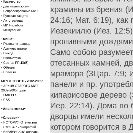
·
Казачество
·
Дни нашей жизни
храмины из брения (И
·
Репрессирование МИТ
·
Русская защита
24:16; Мат. 6:19), ка
·
Литстраница
·
МИТ-альбом
Иезекиилю (Иез. 12:5
·
Мемуарное
~Меню~
проливными дождями (И
·
Главная страница
·
Администратор
Само собою разумеетс
·
Выход
·
Библиотека
отесанных камней, дв
·
Состав РПЦЗ(В)
·
Обзоры
мрамора (3Цар. 7:9; И
·
Новости
МЕЧ и ТРОСТЬ 2002-2005:
панели и пр. употреб
·
АРХИВ СТАРОГО МИТ
2002-2005 годов
кипарисовое дерево (3Ц
·
ГАЛЕРЕЯ
·
RSS
Иер. 22:14). Дома по
~Апологетика~
дворцы имели нескольк
~Словари~
·
ИСТОРИЯ Отечества
котором говорится в Д
·
СЛОВАРЬ биографий
·
БИБЛЕЙСКИЙ словарь