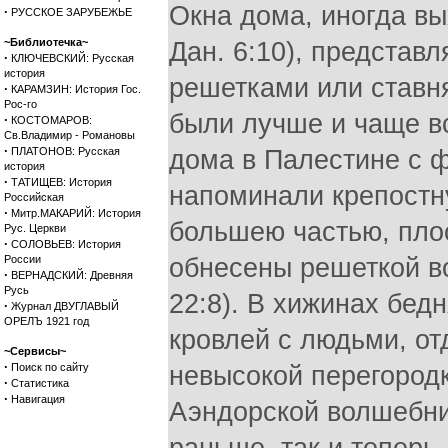
Окна дома, иногда вых
·
РУССКОЕ ЗАРУБЕЖЬЕ
~Библиотечка~
Дан. 6:10), представ
·
КЛЮЧЕВСКИЙ: Русская
история
решетками или ставня
·
КАРАМЗИН: История Гос.
Рос-го
были лучше и чаще вс
·
КОСТОМАРОВ:
Св.Владимир - Романовы
·
ПЛАТОНОВ: Русская
дома в Палестине с 
история
·
ТАТИЩЕВ: История
напоминали крепостн
Российская
·
Митр.МАКАРИЙ: История
большею частью, пло
Рус. Церкви
·
СОЛОВЬЕВ: История
России
обнесены решеткой во
·
ВЕРНАДСКИЙ: Древняя
Русь
22:8). В хижинах бед
·
Журнал ДВУГЛАВЫЙ
ОРЕЛЪ 1921 год
кровлей с людьми, о
~Сервисы~
·
Поиск по сайту
невысокой перегородк
·
Статистика
·
Навигация
Аэндорской волшебниц