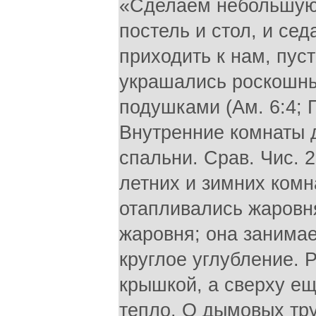
«Сделаем небольшую 
постель и стол, и сед
приходить к нам, пус
украшались роскошны
подушками (Ам. 6:4; Пр
Внутренние комнаты 
спальни. Срав. Чис. 
летних и зимних комна
отапливались жаровня
жаровня; она занимае
круглое углубление. 
крышкой, а сверху е
тепло. О дымовых тру