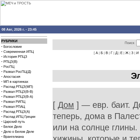
08 Авг, 2026 г. - 23:45
РУБРИКИ
Поиск
·
Богословие
·
Современная ИПЦ
[
А
|
Б
|
В
|
Г
|
Д
|
Е
|
Ж
|
З
|
И
·
История РПЦЗ
·
РПЦЗ(В)
·
РосПЦ
·
Развал РосПЦ(Д)
Э
·
Апостасия
·
МП в картинках
·
Распад РПЦЗ(МП)
·
Развал РПЦЗ(В-В)
·
Развал РПЦЗ(В-А)
·
Развал РИПЦ
[
Дом
] — евр. баит. 
·
Развал РПАЦ
·
Распад РПЦЗ(А)
теперь, дома в Палес
·
Распад ИПЦ Греции
·
Царский путь
или на солнце глины.
·
Белое Дело
·
Дело о Белом Деле
·
хижины, которые и те
Врангелиана