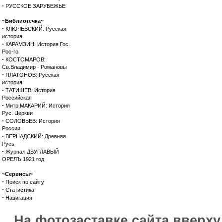
·
РУССКОЕ ЗАРУБЕЖЬЕ
~Библиотечка~
·
КЛЮЧЕВСКИЙ: Русская
история
·
КАРАМЗИН: История Гос.
Рос-го
·
КОСТОМАРОВ:
Св.Владимир - Романовы
·
ПЛАТОНОВ: Русская
история
·
ТАТИЩЕВ: История
Российская
·
Митр.МАКАРИЙ: История
Рус. Церкви
·
СОЛОВЬЕВ: История
России
·
ВЕРНАДСКИЙ: Древняя
Русь
·
Журнал ДВУГЛАВЫЙ
ОРЕЛЪ 1921 год
~Сервисы~
·
Поиск по сайту
·
Статистика
·
Навигация
На фотозаставке сайта вверх