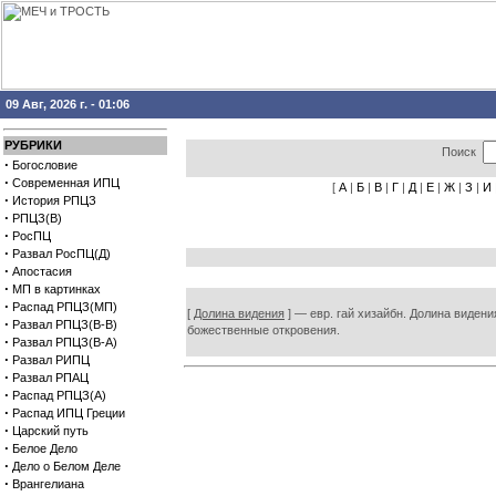
09 Авг, 2026 г. - 01:06
РУБРИКИ
Поиск
·
Богословие
·
Современная ИПЦ
[
А
|
Б
|
В
|
Г
|
Д
|
Е
|
Ж
|
З
|
И
·
История РПЦЗ
·
РПЦЗ(В)
·
РосПЦ
·
Развал РосПЦ(Д)
·
Апостасия
·
МП в картинках
·
Распад РПЦЗ(МП)
[
Долина видения
] — евр. гай хизайбн. Долина видени
·
Развал РПЦЗ(В-В)
божественные откровения.
·
Развал РПЦЗ(В-А)
·
Развал РИПЦ
·
Развал РПАЦ
·
Распад РПЦЗ(А)
·
Распад ИПЦ Греции
·
Царский путь
·
Белое Дело
·
Дело о Белом Деле
·
Врангелиана