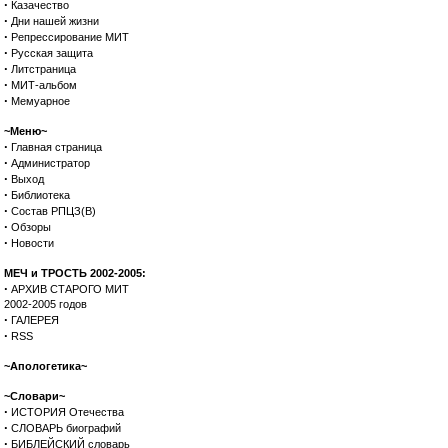
·
Казачество
·
Дни нашей жизни
·
Репрессирование МИТ
·
Русская защита
·
Литстраница
·
МИТ-альбом
·
Мемуарное
~Меню~
·
Главная страница
·
Администратор
·
Выход
·
Библиотека
·
Состав РПЦЗ(В)
·
Обзоры
·
Новости
МЕЧ и ТРОСТЬ 2002-2005:
·
АРХИВ СТАРОГО МИТ
2002-2005 годов
·
ГАЛЕРЕЯ
·
RSS
~Апологетика~
~Словари~
·
ИСТОРИЯ Отечества
·
СЛОВАРЬ биографий
·
БИБЛЕЙСКИЙ словарь