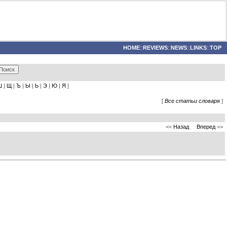
HOME
::
REVIEWS
::
NEWS
::
LINKS
::
TOP
Ш
|
Щ
|
Ъ
|
Ы
|
Ь
|
Э
|
Ю
|
Я
]
[
Все статьи словаря
]
<<
Назад
Вперед
>>