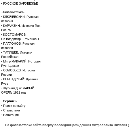
·
РУССКОЕ ЗАРУБЕЖЬЕ
~Библиотечка~
·
КЛЮЧЕВСКИЙ: Русская
история
·
КАРАМЗИН: История Гос.
Рос-го
·
КОСТОМАРОВ:
Св.Владимир - Романовы
·
ПЛАТОНОВ: Русская
история
·
ТАТИЩЕВ: История
Российская
·
Митр.МАКАРИЙ: История
Рус. Церкви
·
СОЛОВЬЕВ: История
России
·
ВЕРНАДСКИЙ: Древняя
Русь
·
Журнал ДВУГЛАВЫЙ
ОРЕЛЪ 1921 год
~Сервисы~
·
Поиск по сайту
·
Статистика
·
Навигация
На фотозаставке сайта вверху последняя резиденция митрополита Виталия 