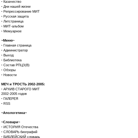
·
Казачество
·
Дни нашей жизни
·
Репрессирование МИТ
·
Русская защита
·
Литстраница
·
МИТ-альбом
·
Мемуарное
~Меню~
·
Главная страница
·
Администратор
·
Выход
·
Библиотека
·
Состав РПЦЗ(В)
·
Обзоры
·
Новости
МЕЧ и ТРОСТЬ 2002-2005:
·
АРХИВ СТАРОГО МИТ
2002-2005 годов
·
ГАЛЕРЕЯ
·
RSS
~Апологетика~
~Словари~
·
ИСТОРИЯ Отечества
·
СЛОВАРЬ биографий
·
БИБЛЕЙСКИЙ словарь