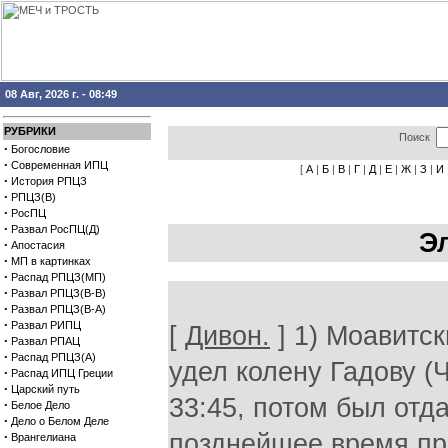
08 Авг, 2026 г. - 08:49
РУБРИКИ
Поиск
·
Богословие
·
Современная ИПЦ
[
А
|
Б
|
В
|
Г
|
Д
|
Е
|
Ж
|
З
|
И
·
История РПЦЗ
·
РПЦЗ(В)
·
РосПЦ
·
Развал РосПЦ(Д)
Э
·
Апостасия
·
МП в картинках
·
Распад РПЦЗ(МП)
·
Развал РПЦЗ(В-В)
·
Развал РПЦЗ(В-А)
·
Развал РИПЦ
[
Дивон.
] 1) Моавитск
·
Развал РПАЦ
·
Распад РПЦЗ(А)
удел колену Гадову (
·
Распад ИПЦ Греции
·
Царский путь
33:45, потом был отд
·
Белое Дело
·
Дело о Белом Деле
·
позднейшее время пр
Врангелиана