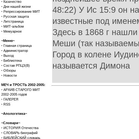
·
Казачество
·
Дни нашей жизни
48:22) У Ис 15:9 он 
·
Репрессирование МИТ
·
Русская защита
известные под именем
·
Литстраница
·
МИТ-альбом
Здесь в 1868 г нашли
·
Мемуарное
~Меню~
Меши (так называемы
·
Главная страница
·
Администратор
Город в колене Иудин
·
Выход
·
Библиотека
называется Димона
·
Состав РПЦЗ(В)
·
Обзоры
·
Новости
МЕЧ и ТРОСТЬ 2002-2005:
·
АРХИВ СТАРОГО МИТ
2002-2005 годов
·
ГАЛЕРЕЯ
·
RSS
~Апологетика~
~Словари~
·
ИСТОРИЯ Отечества
·
СЛОВАРЬ биографий
·
БИБЛЕЙСКИЙ словарь