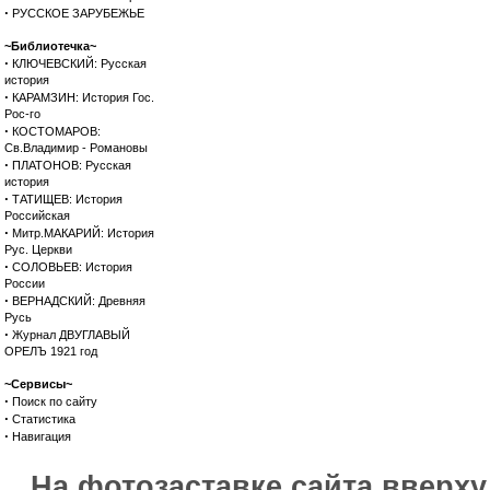
·
РУССКОЕ ЗАРУБЕЖЬЕ
~Библиотечка~
·
КЛЮЧЕВСКИЙ: Русская
история
·
КАРАМЗИН: История Гос.
Рос-го
·
КОСТОМАРОВ:
Св.Владимир - Романовы
·
ПЛАТОНОВ: Русская
история
·
ТАТИЩЕВ: История
Российская
·
Митр.МАКАРИЙ: История
Рус. Церкви
·
СОЛОВЬЕВ: История
России
·
ВЕРНАДСКИЙ: Древняя
Русь
·
Журнал ДВУГЛАВЫЙ
ОРЕЛЪ 1921 год
~Сервисы~
·
Поиск по сайту
·
Статистика
·
Навигация
На фотозаставке сайта вверх