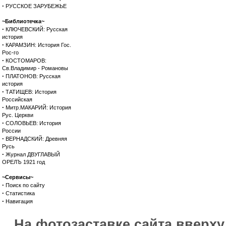
·
РУССКОЕ ЗАРУБЕЖЬЕ
~Библиотечка~
·
КЛЮЧЕВСКИЙ: Русская
история
·
КАРАМЗИН: История Гос.
Рос-го
·
КОСТОМАРОВ:
Св.Владимир - Романовы
·
ПЛАТОНОВ: Русская
история
·
ТАТИЩЕВ: История
Российская
·
Митр.МАКАРИЙ: История
Рус. Церкви
·
СОЛОВЬЕВ: История
России
·
ВЕРНАДСКИЙ: Древняя
Русь
·
Журнал ДВУГЛАВЫЙ
ОРЕЛЪ 1921 год
~Сервисы~
·
Поиск по сайту
·
Статистика
·
Навигация
На фотозаставке сайта вверх