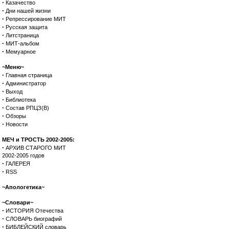
·
Казачество
·
Дни нашей жизни
·
Репрессирование МИТ
·
Русская защита
·
Литстраница
·
МИТ-альбом
·
Мемуарное
~Меню~
·
Главная страница
·
Администратор
·
Выход
·
Библиотека
·
Состав РПЦЗ(В)
·
Обзоры
·
Новости
МЕЧ и ТРОСТЬ 2002-2005:
·
АРХИВ СТАРОГО МИТ
2002-2005 годов
·
ГАЛЕРЕЯ
·
RSS
~Апологетика~
~Словари~
·
ИСТОРИЯ Отечества
·
СЛОВАРЬ биографий
·
БИБЛЕЙСКИЙ словарь