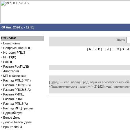
08 Авг, 2026 г. - 12:51
РУБРИКИ
Поиск
·
Богословие
·
Современная ИПЦ
[
А
|
Б
|
В
|
Г
|
Д
|
Е
|
Ж
|
З
|
И
·
История РПЦЗ
·
РПЦЗ(В)
·
РосПЦ
·
Развал РосПЦ(Д)
·
Апостасия
·
МП в картинках
·
Распад РПЦЗ(МП)
[
Град
] — евр. аарад. Град, одна из египетских казней 
·
Развал РПЦЗ(В-В)
«Град величиною в талант» (= 2^1/[2] пуда) упоминает
·
Развал РПЦЗ(В-А)
·
Развал РИПЦ
·
Развал РПАЦ
·
Распад РПЦЗ(А)
·
Распад ИПЦ Греции
·
Царский путь
·
Белое Дело
·
Дело о Белом Деле
·
Врангелиана