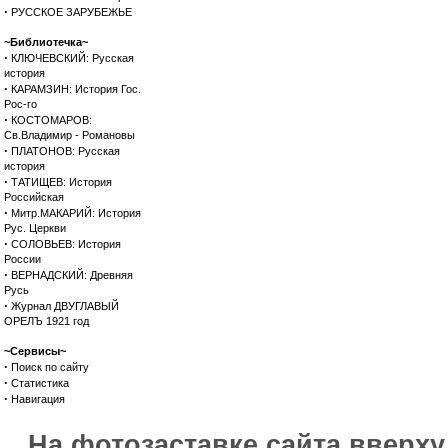
·
РУССКОЕ ЗАРУБЕЖЬЕ
~Библиотечка~
·
КЛЮЧЕВСКИЙ: Русская
история
·
КАРАМЗИН: История Гос.
Рос-го
·
КОСТОМАРОВ:
Св.Владимир - Романовы
·
ПЛАТОНОВ: Русская
история
·
ТАТИЩЕВ: История
Российская
·
Митр.МАКАРИЙ: История
Рус. Церкви
·
СОЛОВЬЕВ: История
России
·
ВЕРНАДСКИЙ: Древняя
Русь
·
Журнал ДВУГЛАВЫЙ
ОРЕЛЪ 1921 год
~Сервисы~
·
Поиск по сайту
·
Статистика
·
Навигация
На фотозаставке сайта вверх