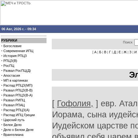
06 Авг, 2026 г. - 09:34
РУБРИКИ
Поиск
·
Богословие
·
Современная ИПЦ
[
А
|
Б
|
В
|
Г
|
Д
|
Е
|
Ж
|
З
|
И
·
История РПЦЗ
·
РПЦЗ(В)
·
РосПЦ
·
Развал РосПЦ(Д)
Э
·
Апостасия
·
МП в картинках
·
Распад РПЦЗ(МП)
·
Развал РПЦЗ(В-В)
·
Развал РПЦЗ(В-А)
·
Развал РИПЦ
[
Гофолия,
] евр. Атал
·
Развал РПАЦ
·
Распад РПЦЗ(А)
Иорама, сына иудейск
·
Распад ИПЦ Греции
·
Царский путь
Иудейском царстве по
·
Белое Дело
·
Дело о Белом Деле
·
объявил себя царем в
Врангелиана