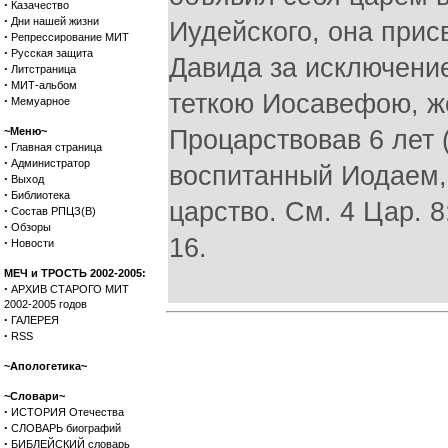
·
Казачество
·
Дни нашей жизни
Иудейского, она прис
·
Репрессирование МИТ
·
Русская защита
Давида за исключение
·
Литстраница
·
МИТ-альбом
теткою Иосавефою, ж
·
Мемуарное
~Меню~
Процарствовав 6 лет 
·
Главная страница
·
Администратор
воспитанный Иодаем,
·
Выход
·
Библиотека
царство. См. 4 Цар. 8:
·
Состав РПЦЗ(В)
·
Обзоры
16.
·
Новости
МЕЧ и ТРОСТЬ 2002-2005:
·
АРХИВ СТАРОГО МИТ
2002-2005 годов
·
ГАЛЕРЕЯ
·
RSS
~Апологетика~
~Словари~
·
ИСТОРИЯ Отечества
·
СЛОВАРЬ биографий
·
БИБЛЕЙСКИЙ словарь